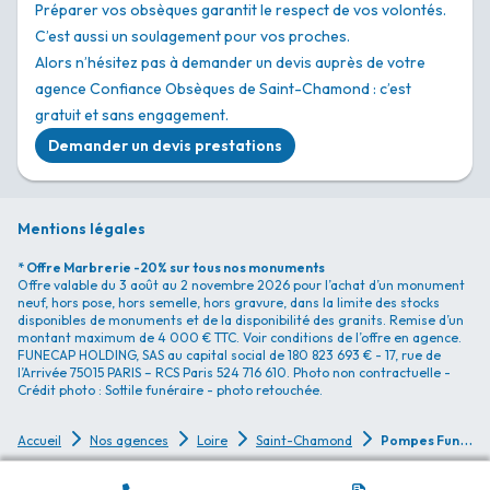
Préparer vos obsèques garantit le respect de vos volontés.
C’est aussi un soulagement pour vos proches.
Alors n’hésitez pas à demander un devis auprès de votre
agence Confiance Obsèques de Saint-Chamond : c’est
gratuit et sans engagement.
Demander un devis prestations
Mentions légales
* Offre Marbrerie -20% sur tous nos monuments
Offre valable du 3 août au 2 novembre 2026 pour l’achat d’un monument
neuf, hors pose, hors semelle, hors gravure, dans la limite des stocks
disponibles de monuments et de la disponibilité des granits. Remise d’un
montant maximum de 4 000 € TTC. Voir conditions de l’offre en agence.
FUNECAP HOLDING, SAS au capital social de 180 823 693 € - 17, rue de
l’Arrivée 75015 PARIS – RCS Paris 524 716 610. Photo non contractuelle -
Crédit photo : Sottile funéraire - photo retouchée.
P
ompes Funèbres Confiance Obsèques - Saint-Chamond
Accueil
Nos agences
Loire
Saint-Chamond