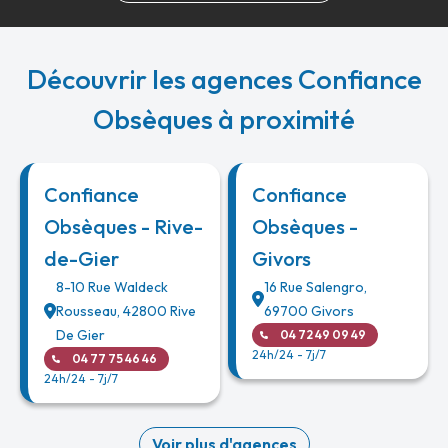
Découvrir les agences Confiance
Obsèques à proximité
Confiance
Confiance
Obsèques - Rive-
Obsèques -
de-Gier
Givors
8-10 Rue Waldeck
16 Rue Salengro
,
Rousseau
,
42800
Rive
69700
Givors
De Gier
04 72 49 09 49
24h/24 - 7j/7
04 77 75 46 46
24h/24 - 7j/7
Voir plus d'agences