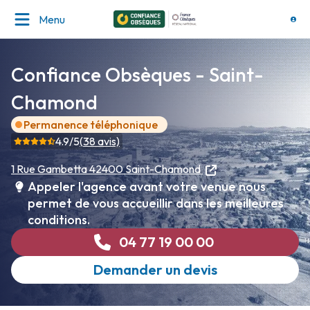
Menu
Confiance Obsèques - Saint-
Chamond
Permanence téléphonique
4.9
/5
(
38
avis)
1 Rue Gambetta
42400 Saint-Chamond
Appeler l'agence avant votre venue nous
permet de vous accueillir dans les meilleures
conditions.
04 77 19 00 00
Demander un devis