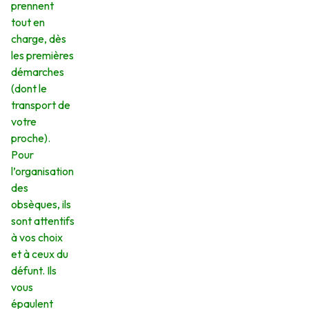
prennent
tout en
charge, dès
les premières
démarches
(dont le
transport de
votre
proche).
Pour
l’organisation
des
obsèques, ils
sont attentifs
à vos choix
et à ceux du
défunt. Ils
vous
épaulent