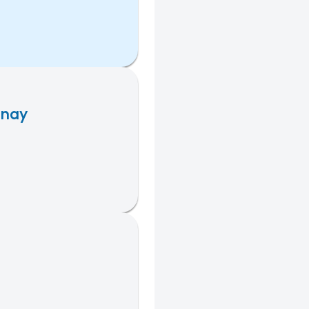
anay
d