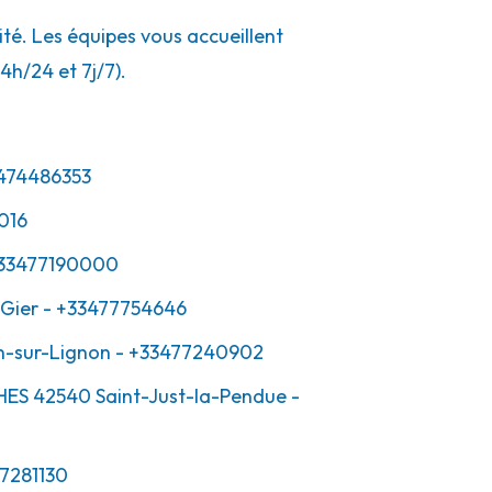
té. Les équipes vous accueillent
4h/24 et 7j/7).
474486353
016
33477190000
Gier
- +33477754646
-sur-Lignon
- +33477240902
HES
42540
Saint-Just-la-Pendue
-
7281130