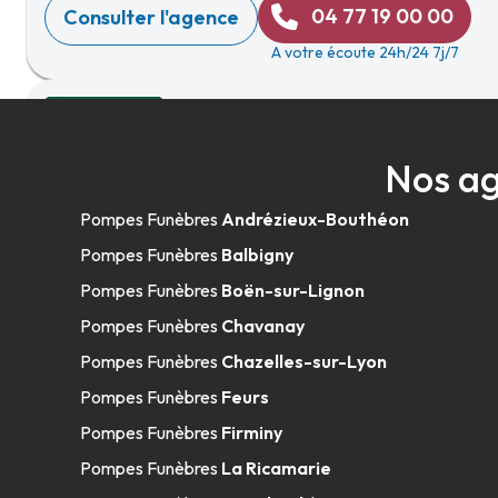
04 77 19 00 00
Consulter l'agence
A votre écoute 24h/24 7j/7
Confiance Obsèques - Rive-de-Gier
Nos ag
8-10 Rue Waldeck Rousseau
-
42800 Rive-de-Gier
Pompes Funèbres
Andrézieux-Bouthéon
04 77 75 46 46
Consulter l'agence
Pompes Funèbres
Balbigny
A votre écoute 24h/24 7j/7
Pompes Funèbres
Boën-sur-Lignon
Pompes Funèbres
Chavanay
Pompes Funèbres
Chazelles-sur-Lyon
Pompes Funèbres de l'Astrée - Boën-s
Pompes Funèbres
Feurs
Pompes Funèbres
Firminy
Zac De Champbayard
-
42130 Boën-sur-Lignon
Pompes Funèbres
La Ricamarie
04 77 24 09 02
Consulter l'agence