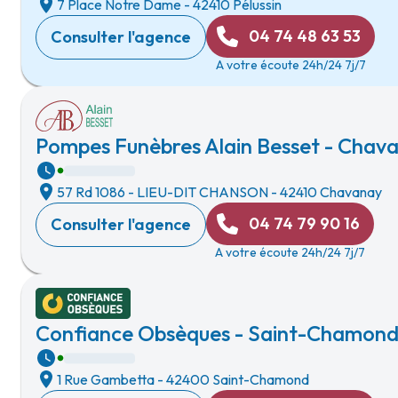
7 Place Notre Dame
-
42410 Pélussin
04 74 48 63 53
Consulter l'agence
A votre écoute 24h/24 7j/7
Pompes Funèbres Alain Besset - Chav
57 Rd 1086
-
LIEU-DIT CHANSON
-
42410 Chavanay
04 74 79 90 16
Consulter l'agence
A votre écoute 24h/24 7j/7
Confiance Obsèques - Saint-Chamon
1 Rue Gambetta
-
42400 Saint-Chamond