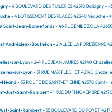
igny
- 4 BOULEVARD DES TUILERIES
42510
Balbigny
- +
-Jean-
auche
- 4 LOTISSEMENT DES PLACES
42340
Veauche
- 
l Saint-Jean-Bonnefonds
- 46 RUE EMILE ZOLA
4265
int-Jean-Bonnefonds
est Andrézieux-Bouthéon
- 2 ALLÉE LA FOREZIENNE
42
lles-sur-Lyon
- 2-4 RUE JEAN JAURÈS
42140
Chazelle
zelles-sur-Lyon
- 31 RUE MAX FLECHET
42140
Chazelle
rézieux-
t-Héand
- 33 ROUTE DE SAINT-ETIENNE
42570
Saint-H
int-Just-Saint-Rambert
- 1 RUE DU 11 NOVEMBRE
4217
-Just-Saint-Rambert
- 55 BOULEVARD DU POYET
4217