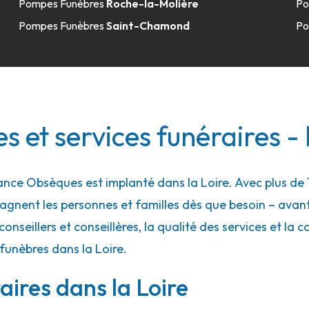
Pompes Funèbres
Roche-la-Molière
Po
Pompes Funèbres
Saint-Chamond
Po
la-Pendue
-la-Pendue
 et services funéraires - 
ce Obsèques est implanté dans la Loire. Avec plus de 1
gnent les personnes et familles dès que besoin – ava
conseillers et conseillères, la qualité des services et la 
funèbres dans la Loire.
ires dans la Loire