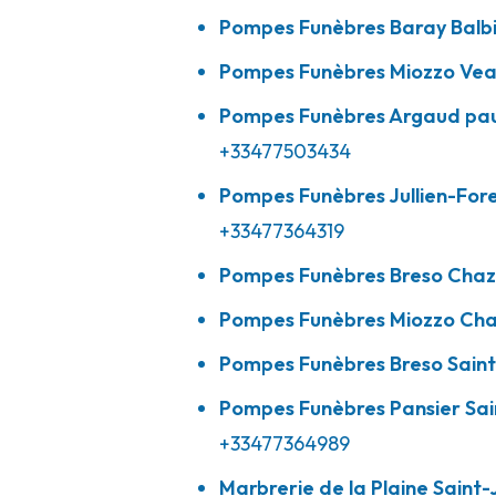
Pompes Funèbres Baray Balb
Pompes Funèbres Argaud Paul - Saint
Pompes Funèbres Miozzo Ve
Bonnefonds
Pompes Funèbres Argaud pau
+33477503434
46 Rue Emile Zola
-
ZA DU PONT DE L'ÂNE
-
42650 Sa
Pompes Funèbres Jullien-For
04 77 50 34 34
Consulter l'agence
+33477364319
A votre écoute 24h/24 7j/7
Pompes Funèbres Breso Chaze
Pompes Funèbres Miozzo Cha
Pompes Funèbres Jullien - Forest - And
Pompes Funèbres Breso Sain
Bouthéon
Pompes Funèbres Pansier Sa
2 Allée La Forezienne
-
42160 Andrézieux-Bouthéon
+33477364989
04 77 36 43 19
Consulter l'agence
Marbrerie de la Plaine Saint