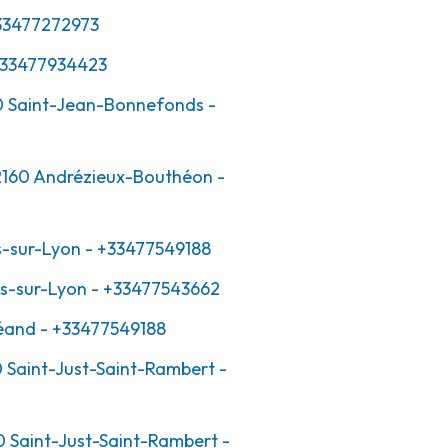
33477272973
+33477934423
0
Saint-Jean-Bonnefonds
-
160
Andrézieux-Bouthéon
-
s-sur-Lyon
- +33477549188
s-sur-Lyon
- +33477543662
éand
- +33477549188
0
Saint-Just-Saint-Rambert
-
0
Saint-Just-Saint-Rambert
-