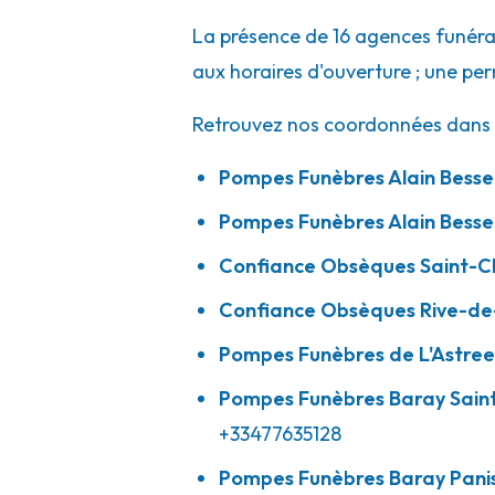
La présence de 16 agences funérai
aux horaires d'ouverture ; une pe
Pompes Funèbres Baray - Balbigny
Retrouvez nos coordonnées dans la
4 Boulevard Des Tuileries
-
42510 Balbigny
Pompes Funèbres Alain Besset
04 87 79 05 53
Consulter l'agence
Pompes Funèbres Alain Bess
A votre écoute 24h/24 7j/7
Confiance Obsèques Saint-
Confiance Obsèques Rive-de
Pompes Funèbres Miozzo - Veauche
Pompes Funèbres de L'Astree
4 Lotissement Des Places
-
AVENUE D'ANDRÉZIEUX
Pompes Funèbres Baray Sain
04 77 93 44 23
Consulter l'agence
+33477635128
A votre écoute 24h/24 7j/7
Pompes Funèbres Baray Panis