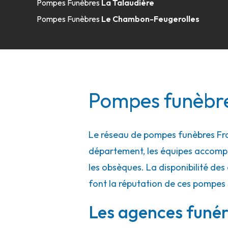
Pompes Funèbres
La Talaudière
A votre écoute 24h/24 7j/7
Pompes Funèbres
Le Chambon-Feugerolles
Pompes Funèbres Baray - Saint-Just-
222 Avenue Des Granges Blanches
-
42540 Saint-Just
Pompes funèbres
04 77 63 51 28
Consulter l'agence
A votre écoute 24h/24 7j/7
Le réseau de pompes funèbres Fran
département, les équipes accompa
Pompes Funèbres Baray - Panissières
les obsèques. La disponibilité des 
font la réputation de ces pompes 
Le Pont Rochand
-
42360 Panissières
Les agences funéra
04 77 28 11 30
Consulter l'agence
A votre écoute 24h/24 7j/7