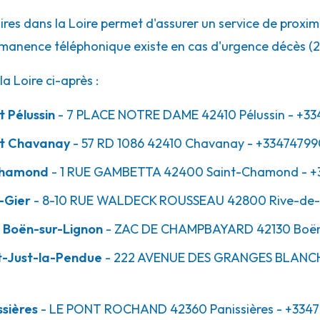
res dans la Loire permet d'assurer un service de proximi
rmanence téléphonique existe en cas d'urgence décès (2
 Loire ci-après :
 Pélussin
- 7 PLACE NOTRE DAME
42410
Pélussin
- +33
et Chavanay
- 57 RD 1086
42410
Chavanay
- +33474799
Chamond
- 1 RUE GAMBETTA
42400
Saint-Chamond
- +
-Gier
- 8-10 RUE WALDECK ROUSSEAU
42800
Rive-de-
 Boën-sur-Lignon
- ZAC DE CHAMPBAYARD
42130
Boën
-
42340 Veauche
t-Just-la-Pendue
- 222 AVENUE DES GRANGES BLANC
sières
- LE PONT ROCHAND
42360
Panissières
- +3347