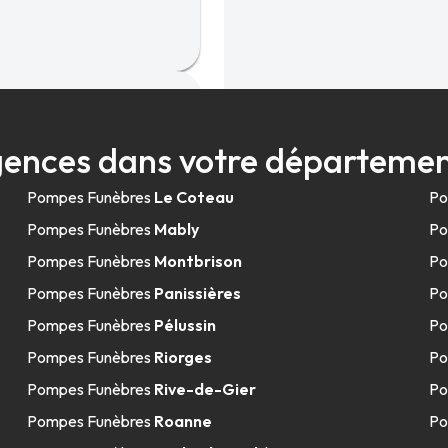
ences dans votre départemen
Pompes Funèbres
Le Coteau
Po
Pompes Funèbres
Mably
Po
Pompes Funèbres
Montbrison
Po
Pompes Funèbres
Panissières
Po
Pompes Funèbres
Pélussin
Po
ur-Lignon
Pompes Funèbres
Riorges
Po
Pompes Funèbres
Rive-de-Gier
Po
Pompes Funèbres
Roanne
Po