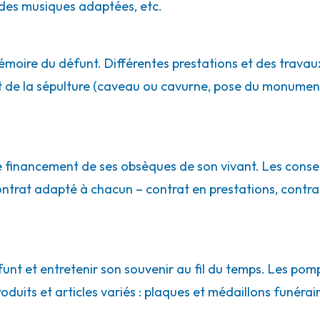
des musiques adaptées, etc.
d
moire du défunt. Différentes prestations et des travaux
de la sépulture (caveau ou cavurne, pose du monument…)
le financement de ses obsèques de son vivant. Les conse
contrat adapté à chacun – contrat en prestations, contr
t-Saint-Rambert
t
t et entretenir son souvenir au fil du temps. Les pomp
uits et articles variés : plaques et médaillons funéraires