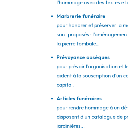
l'hommage avec des textes et 
Marbrerie funéraire
Pompes Funèbres Breso - Saint-Héan
pour honorer et préserver la mé
sont proposés : l'aménagement 
33 Route De Saint-Etienne
-
42570 Saint-Héand
la pierre tombale…
04 77 54 91 88
Consulter l'agence
A votre écoute 24h/24 7j/7
Prévoyance obsèques
pour prévoir l'organisation et 
aident à la souscription d'un 
Pompes Funèbres Pansier - Saint-Jus
capital.
1 Rue Du 11 Novembre
-
42170 Saint-Just-Saint-Ramber
Articles funéraires
04 77 36 49 89
Consulter l'agence
pour rendre hommage à un défun
A votre écoute 24h/24 7j/7
disposent d'un catalogue de prod
jardinières...