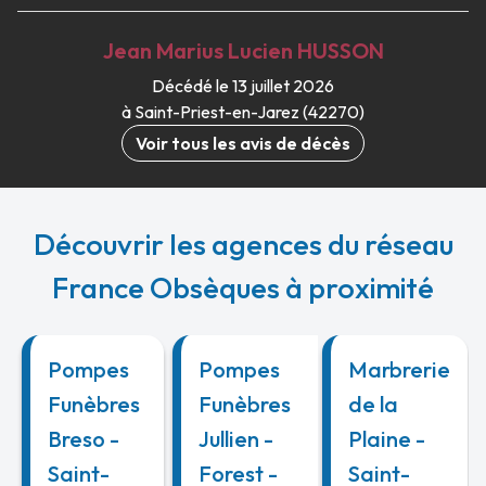
Jean Marius Lucien
HUSSON
Décédé le 13 juillet 2026
à Saint-Priest-en-Jarez (42270)
Voir tous les avis de décès
Découvrir les agences du réseau
France Obsèques à proximité
Pompes
Pompes
Marbrerie
Funèbres
Funèbres
de la
Breso -
Jullien -
Plaine -
Saint-
Forest -
Saint-