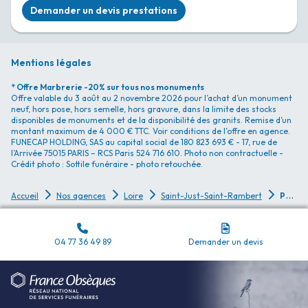
Demander un devis prestations
Mentions légales
* Offre Marbrerie -20% sur tous nos monuments
Offre valable du 3 août au 2 novembre 2026 pour l’achat d’un monument
neuf, hors pose, hors semelle, hors gravure, dans la limite des stocks
disponibles de monuments et de la disponibilité des granits. Remise d’un
montant maximum de 4 000 € TTC. Voir conditions de l’offre en agence.
FUNECAP HOLDING, SAS au capital social de 180 823 693 € - 17, rue de
l’Arrivée 75015 PARIS – RCS Paris 524 716 610. Photo non contractuelle -
Crédit photo : Sottile funéraire - photo retouchée.
P
ompes Funèbres Pompes Funèbres Pansier - Saint-Just-Saint-Rambert
Accueil
Nos agences
Loire
Saint-Just-Saint-Rambert
04 77 36 49 89
Demander un devis