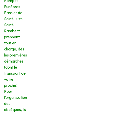
Pompes
Funèbres
Pansier de
Saint-Just-
Saint-
Rambert
prennent
tout en
charge, dès
les premières
démarches
(dont le
transport de
votre
proche).
Pour
l’organisation
des
obsèques, ils