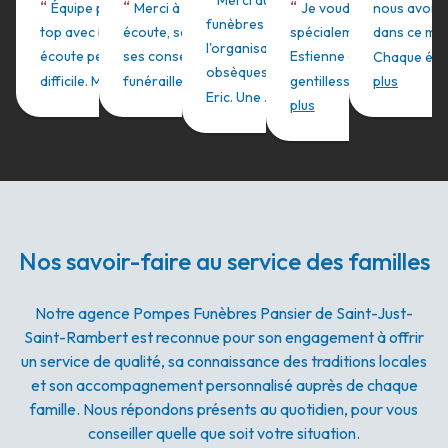
Merci aux pompes
“
“
“
Équipe professionnelle au
Merci à Laurie pour son
Je voudrai remercier t
nous avoir
funèbres Pansier pour
top avec bienveillance et
écoute, sa bienveillance et
spécialement Monsieur
dans ce mome
l'organisation des
écoute pendant ce moment
ses conseils pour les
Estienne qui par sa
Chaque étape
obsèques de mon frère
”
”
”
difficile. Me...
funérailles de n...
Lire plus
Lire plus
gentillesse,sa disponi...
plus
”
Eric. Une ...
Lire plus
plus
Nos savoir-faire au service des familles
Notre agence Pompes Funèbres Pansier de Saint-Just-
Saint-Rambert est reconnue pour son engagement à offrir
un service de qualité, sa connaissance des traditions locales
et son accompagnement personnalisé auprès de chaque
famille. Nous répondons présents au quotidien, pour vous
conseiller quelle que soit votre situation.