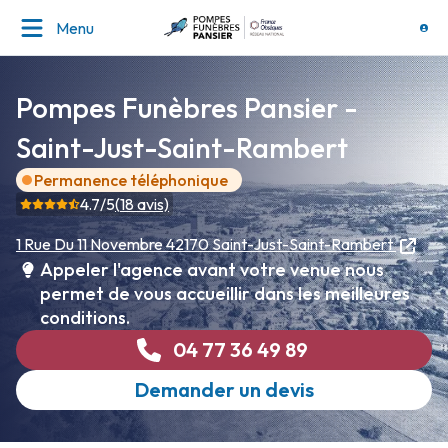
Menu
Pompes Funèbres Pansier -
Saint-Just-Saint-Rambert
Permanence téléphonique
4.7
/5
(
18
avis)
1 Rue Du 11 Novembre
42170 Saint-Just-Saint-Rambert
Appeler l'agence avant votre venue nous
permet de vous accueillir dans les meilleures
conditions.
04 77 36 49 89
Demander un devis