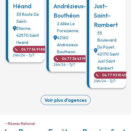
Héand
Andrézieux-
Just-
33 Route De
Bouthéon
Saint-
Saint-
2 Allée La
Rambert
Etienne
,
Forezienne
,
55
42570
Saint
42160
Boulevard
Heand
Andrezieux
Du Poyet
,
04 77 54 91 88
Boutheon
42170
Saint
24h/24 - 7j/7
04 77 36 43 19
Just Saint
24h/24 - 7j/7
Rambert
04 77 93 10 40
24h/24 - 7j/7
Voir plus d'agences
Réseau National