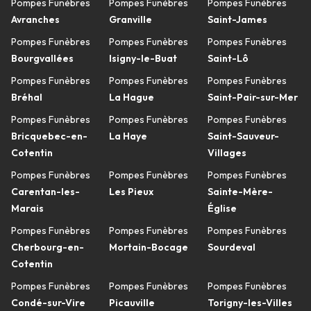
Pompes Funèbres
Pompes Funèbres
Pompes Funèbres
Avranches
Granville
Saint-James
Pompes Funèbres
Pompes Funèbres
Pompes Funèbres
Bourgvallées
Isigny-le-Buat
Saint-Lô
Pompes Funèbres
Pompes Funèbres
Pompes Funèbres
Bréhal
La Hague
Saint-Pair-sur-Mer
Pompes Funèbres
Pompes Funèbres
Pompes Funèbres
Bricquebec-en-
La Haye
Saint-Sauveur-
Cotentin
Villages
Pompes Funèbres
Pompes Funèbres
Pompes Funèbres
Carentan-les-
Les Pieux
Sainte-Mère-
Marais
Église
Pompes Funèbres
Pompes Funèbres
Pompes Funèbres
Cherbourg-en-
Mortain-Bocage
Sourdeval
Cotentin
Pompes Funèbres
Pompes Funèbres
Pompes Funèbres
Condé-sur-Vire
Picauville
Torigny-les-Villes