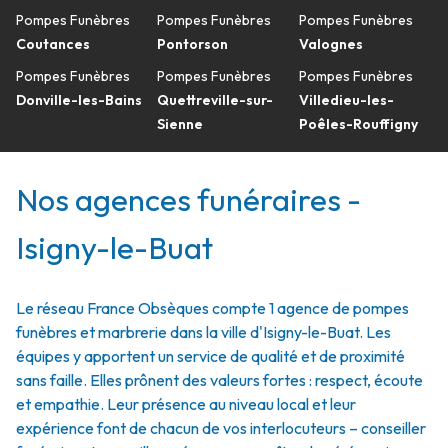
Pompes Funèbres
Pompes Funèbres
Pompes Funèbres
Coutances
Pontorson
Valognes
Pompes Funèbres
Pompes Funèbres
Pompes Funèbres
Donville-les-Bains
Quettreville-sur-
Villedieu-les-
Sienne
Poêles-Rouffigny
Nos agences funéraires -
Isigny-le-Buat
Le réseau France Obsèques compte 1 agence de pompes
funèbres et marbrerie dans la ville d'Isigny-le-Buat. Les
équipes y apportent un service de qualité et de proximité
sans faille. Elles prônent des valeurs fortes : respect, écoute
et empathie. Leur présence au niveau local et leur
expérience font de chacun de vos interlocuteurs – conseiller