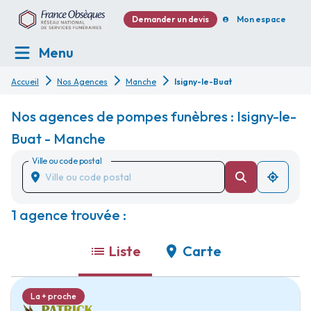
Demander un devis
Mon espace
Menu
Accueil
Nos Agences
Manche
Isigny-le-Buat
Nos agences de pompes funèbres : Isigny-le-
Buat - Manche
Ville ou code postal
1 agence trouvée :
Liste
Carte
La + proche