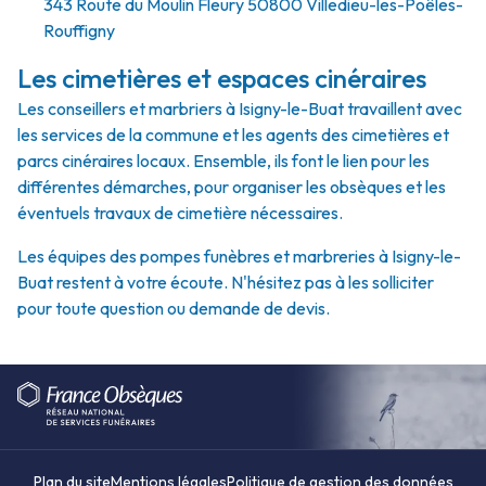
343 Route du Moulin Fleury 50800 Villedieu-les-Poêles-
Rouffigny
Les cimetières et espaces cinéraires
Les conseillers et marbriers à Isigny-le-Buat travaillent avec
les services de la commune et les agents des cimetières et
parcs cinéraires locaux. Ensemble, ils font le lien pour les
différentes démarches, pour organiser les obsèques et les
éventuels travaux de cimetière nécessaires.
Les équipes des pompes funèbres et marbreries à Isigny-le-
Buat restent à votre écoute. N'hésitez pas à les solliciter
pour toute question ou demande de devis.
Plan du site
Mentions légales
Politique de gestion des données