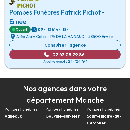
Pompes Funèbres Patrick Pichot -
Ernée
09h-12h
14h-18h
Ouvert
Allée Alain Colas
-
PA DE LA HAINAUD
-
53500 Ernée
Consulter l'agence
02 43 05 79 86
A votre écoute 24h/24 7j/7
Nos agences dans votre
département Manche
Pompes Funèbres
Pompes Funèbres
Pompes Funèbres
Agneaux
Gouville-sur-Mer
Saint-Hilaire-du-
Harcouët