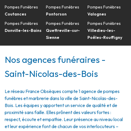
Pompes Funèbres
Pompes Funèbres
Pompes Funèbres
Coutances
Pontorson
Valognes
Pompes Funèbres
Pompes Funèbres
Pompes Funèbres
Donville-les-Bains
Quettreville-sur-
Villedieu-les-
Sienne
Poêles-Rouffigny
Nos agences funéraires -
Saint-Nicolas-des-Bois
Le réseau France Obsèques compte 1 agence de pompes
funèbres et marbrerie dans la ville de Saint-Nicolas-des-
Bois. Les équipes y apportent un service de qualité et de
proximité sans faille. Elles prônent des valeurs fortes :
respect, écoute et empathie. Leur présence au niveau local
et leur expérience font de chacun de vos interlocuteurs –