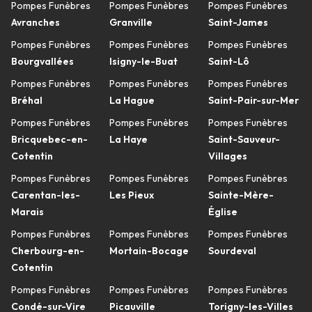
Pompes Funèbres
Pompes Funèbres
Pompes Funèbres
Avranches
Granville
Saint-James
Pompes Funèbres
Pompes Funèbres
Pompes Funèbres
Bourgvallées
Isigny-le-Buat
Saint-Lô
Pompes Funèbres
Pompes Funèbres
Pompes Funèbres
Bréhal
La Hague
Saint-Pair-sur-Mer
Pompes Funèbres
Pompes Funèbres
Pompes Funèbres
Bricquebec-en-
La Haye
Saint-Sauveur-
Cotentin
Villages
Pompes Funèbres
Pompes Funèbres
Pompes Funèbres
Carentan-les-
Les Pieux
Sainte-Mère-
Marais
Église
Pompes Funèbres
Pompes Funèbres
Pompes Funèbres
Cherbourg-en-
Mortain-Bocage
Sourdeval
Cotentin
Pompes Funèbres
Pompes Funèbres
Pompes Funèbres
Condé-sur-Vire
Picauville
Torigny-les-Villes