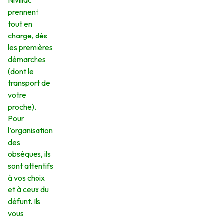
Nivillac
prennent
tout en
charge, dès
les premières
démarches
(dont le
transport de
votre
proche).
Pour
l’organisation
des
obsèques, ils
sont attentifs
à vos choix
et à ceux du
défunt. Ils
vous