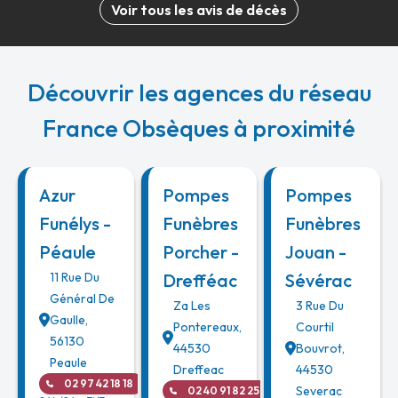
Voir tous les avis de décès
Découvrir les agences du réseau
France Obsèques à proximité
Azur
Pompes
Pompes
Funélys -
Funèbres
Funèbres
Péaule
Porcher -
Jouan -
11 Rue Du
Drefféac
Sévérac
Général De
Za Les
3 Rue Du
Gaulle
,
Pontereaux
,
Courtil
56130
44530
Bouvrot
,
Peaule
Dreffeac
44530
02 97 42 18 18
Severac
02 40 91 82 25