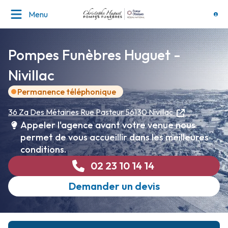
Menu
Pompes Funèbres Huguet -
Nivillac
Permanence téléphonique
36 Za Des Métairies
Rue Pasteur
56130 Nivillac
Appeler l'agence avant votre venue nous
permet de vous accueillir dans les meilleures
conditions.
02 23 10 14 14
Demander un devis