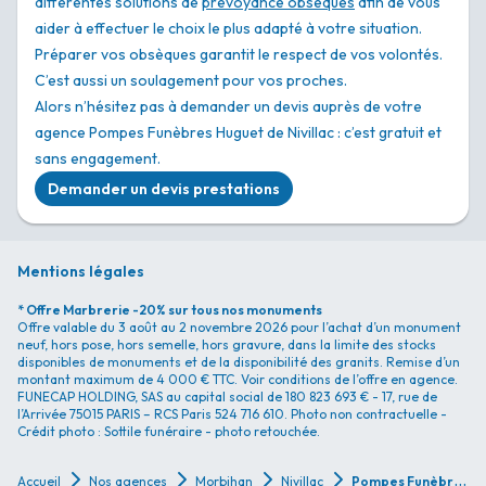
différentes solutions de
prévoyance obsèques
afin de vous
aider à effectuer le choix le plus adapté à votre situation.
Préparer vos obsèques garantit le respect de vos volontés.
C’est aussi un soulagement pour vos proches.
Alors n’hésitez pas à demander un devis auprès de votre
agence Pompes Funèbres Huguet de Nivillac : c’est gratuit et
sans engagement.
Demander un devis prestations
Mentions légales
* Offre Marbrerie -20% sur tous nos monuments
Offre valable du 3 août au 2 novembre 2026 pour l’achat d’un monument
neuf, hors pose, hors semelle, hors gravure, dans la limite des stocks
disponibles de monuments et de la disponibilité des granits. Remise d’un
montant maximum de 4 000 € TTC. Voir conditions de l’offre en agence.
FUNECAP HOLDING, SAS au capital social de 180 823 693 € - 17, rue de
l’Arrivée 75015 PARIS – RCS Paris 524 716 610. Photo non contractuelle -
Crédit photo : Sottile funéraire - photo retouchée.
P
ompes Funèbres Pompes Funèbres Huguet - Nivillac
Accueil
Nos agences
Morbihan
Nivillac