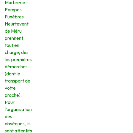
Marbrerie -
Pompes
Funèbres
Heurtevent
de Méru
prennent
tout en
charge, dès
les premières
démarches
(dont le
transport de
votre
proche).
Pour
l’organisation
des
obsèques, ils
sont attentifs