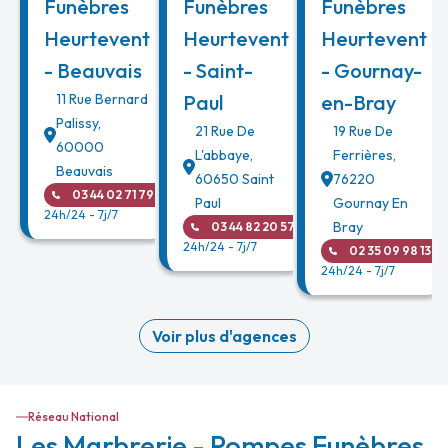
Funèbres
Funèbres
Funèbres
Heurtevent
Heurtevent
Heurtevent
- Beauvais
- Saint-
- Gournay-
11 Rue Bernard
Paul
en-Bray
Palissy
,
21 Rue De
19 Rue De
60000
L'abbaye
,
Ferrières
,
Beauvais
60650
Saint
76220
03 44 02 71 79
Paul
Gournay En
24h/24 - 7j/7
Bray
03 44 82 20 57
24h/24 - 7j/7
02 35 09 98 13
24h/24 - 7j/7
Voir plus d'agences
Réseau National
Les Marbrerie - Pompes Funèbres