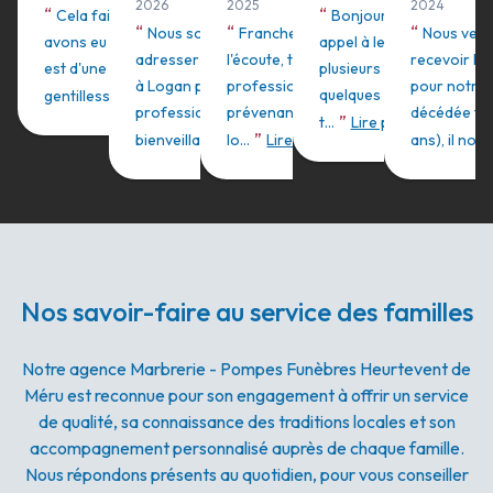
2026
2025
2024
“
“
Cela fait 2 fois que nous
Bonjour, nous avons fa
“
“
“
Nous souhaitons
Franchement, ils sont à
Nous ven
avons eu à faire à Logan. Il
appel à leurs services
adresser un grand merci
l'écoute, très
recevoir la 
est d'une délicatesse,
plusieurs fois depuis
à Logan pour son
professionnels. Ils ont été
pour notre
”
quelques années et
gentillesse ...
Lire plus
professionnalisme, sa
prévenants et dignes
décédée tro
”
t...
Lire plus
”
”
bienveillan...
lo...
Lire plus
Lire plus
ans), il nou..
Nos savoir-faire au service des familles
Notre agence Marbrerie - Pompes Funèbres Heurtevent de
Méru est reconnue pour son engagement à offrir un service
de qualité, sa connaissance des traditions locales et son
accompagnement personnalisé auprès de chaque famille.
Nous répondons présents au quotidien, pour vous conseiller