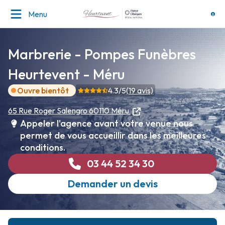
Menu
Marbrerie - Pompes Funèbres
Heurtevent - Méru
Ouvre bientôt
4.3
/5
(
19
avis)
65 Rue Roger Salengro
60110 Méru
Appeler l'agence avant votre venue nous
permet de vous accueillir dans les meilleures
conditions.
03 44 52 34 30
Demander un devis