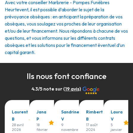
Avec votre conseiller Marbrerie - Pompes Funèbres
Heurtevent, il est possible d’aborder le sujet de la
prévoyance obsèques : en anticipant la préparation de vos
obsèques, vous soulagez vos proches de leur organisation
et/ou de leur financement. Nous répondons à chacune de vos
questions, et vous informons sur les différents contrats
obsèques et les solutions pour le financement éventuel d’un
capital garanti.
Ils nous font confiance
4.3
/5 note sur (
19
avis)
Laurent
Jana
Sandrine
Rimbert
Laura
B
P
V
B
V
28 avril
18
9
17 août
5
2026
février
novembre
2024
janvier