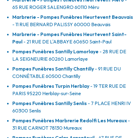
65 RUE ROGER SALENGRO
60110
Méru
Marbrerie - Pompes Funèbres Heurtevent Beauvais
- 11 RUE BERNARD PALISSY
60000
Beauvais
Marbrerie - Pompes Funèbres Heurtevent Saint-
Paul
- 21 RUE DE L'ABBAYE
60650
Saint-Paul
Pompes Funèbres Santilly Lamorlaye
- 28 RUE DE
LA SEIGNEURIE
60260
Lamorlaye
Pompes Funèbres Santilly Chantilly
- 91 RUE DU
CONNÉTABLE
60500
Chantilly
Pompes Funèbres Turpin Herblay
- 19 TER RUE DE
PARIS
95220
Herblay-sur-Seine
Pompes Funèbres Santilly Senlis
- 7 PLACE HENRI IV
60300
Senlis
Pompes Funèbres Marbrerie Redolfi Les Mureaux
-
31 RUE CARNOT
78130
Mureaux
Pompes Funèbres Calas Argenteuil
- 47 RUE DE