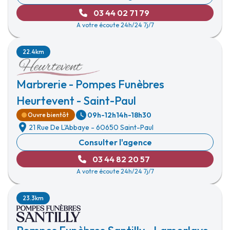
03 44 02 71 79
A votre écoute 24h/24 7j/7
22.4km
Marbrerie - Pompes Funèbres
Heurtevent - Saint-Paul
09h-12h
14h-18h30
Ouvre bientôt
21 Rue De L'Abbaye
-
60650 Saint-Paul
Consulter l'agence
03 44 82 20 57
A votre écoute 24h/24 7j/7
23.3km