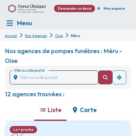
Demander un devis
Mon espace
Menu
Accueil
Nos Agences
Oise
Méru
Nos agences de pompes funèbres : Méru -
Oise
Ville ou code postal
12 agences trouvées :
Liste
Carte
La + proche