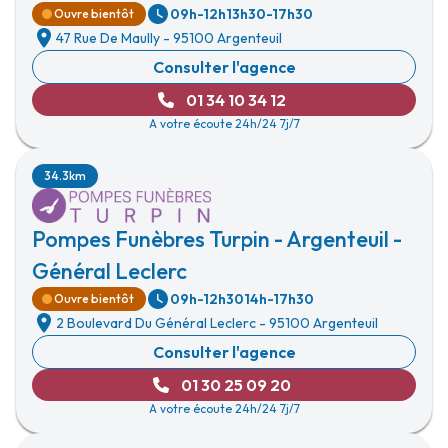
09h-12h
13h30-17h30
Ouvre bientôt
47 Rue De Maully
-
95100 Argenteuil
Consulter l'agence
01 34 10 34 12
A votre écoute 24h/24 7j/7
34.3km
Pompes Funèbres Turpin - Argenteuil -
Général Leclerc
09h-12h30
14h-17h30
Ouvre bientôt
2 Boulevard Du Général Leclerc
-
95100 Argenteuil
Consulter l'agence
01 30 25 09 20
A votre écoute 24h/24 7j/7