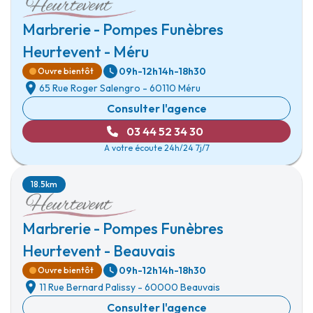
Marbrerie - Pompes Funèbres
Heurtevent - Méru
09h-12h
14h-18h30
Ouvre bientôt
65 Rue Roger Salengro
-
60110 Méru
Consulter l'agence
03 44 52 34 30
A votre écoute 24h/24 7j/7
18.5km
Marbrerie - Pompes Funèbres
Heurtevent - Beauvais
09h-12h
14h-18h30
Ouvre bientôt
11 Rue Bernard Palissy
-
60000 Beauvais
Consulter l'agence