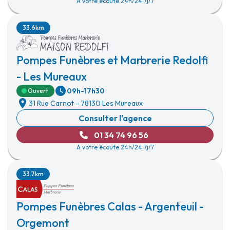
A votre écoute 24h/24 7j/7
33.6km
Pompes Funèbres et Marbrerie Redolfi
- Les Mureaux
09h-17h30
Ouvert
31 Rue Carnot
-
78130 Les Mureaux
Consulter l'agence
01 34 74 96 56
A votre écoute 24h/24 7j/7
33.7km
Pompes Funèbres Calas - Argenteuil -
Orgemont