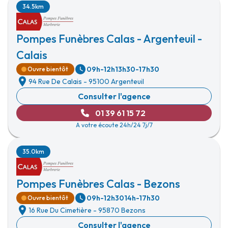
34.5km
Pompes Funèbres Calas - Argenteuil -
Calais
09h-12h
13h30-17h30
Ouvre bientôt
94 Rue De Calais
-
95100 Argenteuil
Consulter l'agence
01 39 61 15 72
A votre écoute 24h/24 7j/7
35.0km
Pompes Funèbres Calas - Bezons
09h-12h30
14h-17h30
Ouvre bientôt
16 Rue Du Cimetière
-
95870 Bezons
Consulter l'agence