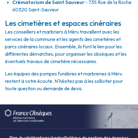
Crématorium de Saint Sauveur
- 735 Rue de la Roche
60320 Saint-Sauveur
Les cimetières et espaces cinéraires
Les conseillers et marbriers à Méru travaillent avec les
services de la commune et les agents des cimetières et
parcs cinéraires locaux. Ensemble, ils font le lien pour les
différentes démarches, pour organiser les obsèques et les
éventuels travaux de cimetière nécessaires.
Les équipes des pompes funèbres et marbreries à Méru
restent à votre écoute. N'hésitez pas à les solliciter pour
toute question ou demande de devis.
Plan du site
Mentions légales
Politique de gestion des données