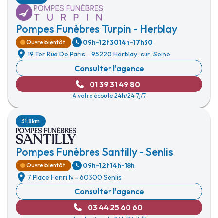
Pompes Funèbres Turpin - Herblay
09h-12h30
14h-17h30
Ouvre bientôt
19 Ter Rue De Paris
-
95220 Herblay-sur-Seine
Consulter l'agence
01 39 31 49 80
A votre écoute 24h/24 7j/7
31.8km
Pompes Funèbres Santilly - Senlis
09h-12h
14h-18h
Ouvre bientôt
7 Place Henri Iv
-
60300 Senlis
Consulter l'agence
03 44 25 60 60