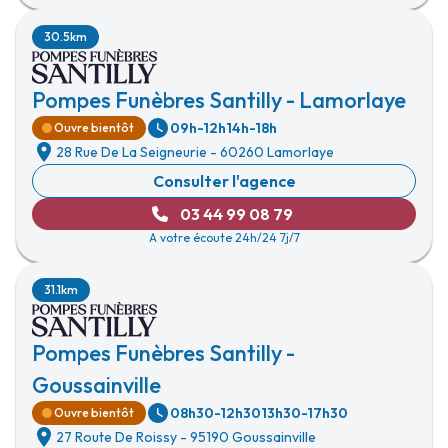
30.5km
Pompes Funèbres Santilly - Lamorlaye
09h-12h
14h-18h
Ouvre bientôt
28 Rue De La Seigneurie
-
60260 Lamorlaye
Consulter l'agence
03 44 99 08 79
A votre écoute 24h/24 7j/7
31.1km
Pompes Funèbres Santilly -
Goussainville
08h30-12h30
13h30-17h30
Ouvre bientôt
27 Route De Roissy
-
95190 Goussainville