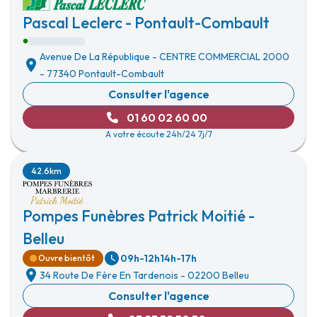
Pascal Leclerc - Pontault-Combault
Avenue De La République
-
CENTRE COMMERCIAL 2000
-
77340 Pontault-Combault
Consulter l'agence
01 60 02 60 00
A votre écoute 24h/24 7j/7
42.6km
Pompes Funèbres Patrick Moitié -
Belleu
09h-12h
14h-17h
Ouvre bientôt
34 Route De Fère En Tardenois
-
02200 Belleu
Consulter l'agence