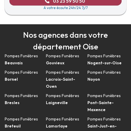
03 23 59 50 50
A votre écoute 24h/24 7j/7
Nos agences dans votre
département Oise
Pompes Funèbres
Pompes Funèbres
Pompes Funèbres
Beauvais
Gouvieux
Nogent-sur-Oise
Pompes Funèbres
Pompes Funèbres
Pompes Funèbres
Bornel
Lacroix-Saint-
Noyon
Ouen
Pompes Funèbres
Pompes Funèbres
Pompes Funèbres
Bresles
Laigneville
Pont-Sainte-
Maxence
Pompes Funèbres
Pompes Funèbres
Pompes Funèbres
Breteuil
Lamorlaye
Saint-Just-en-