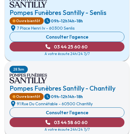
Pompes Funèbres Santilly - Senlis
09h-12h
14h-18h
Ouvre bientôt
7 Place Henri Iv
-
60300 Senlis
Consulter l'agence
03 44 25 60 60
A votre écoute 24h/24 7j/7
28.1km
Pompes Funèbres Santilly - Chantilly
09h-12h
14h-18h
Ouvre bientôt
91 Rue Du Connétable
-
60500 Chantilly
Consulter l'agence
03 44 58 60 60
A votre écoute 24h/24 7j/7