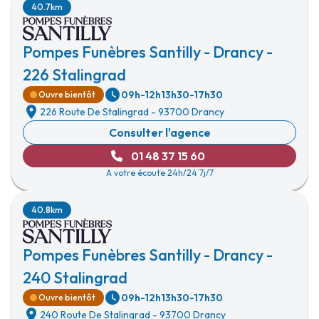
40.7km
Pompes Funèbres Santilly - Drancy -
226 Stalingrad
09h-12h
13h30-17h30
Ouvre bientôt
226 Route De Stalingrad
-
93700 Drancy
Consulter l'agence
01 48 37 15 60
A votre écoute 24h/24 7j/7
40.8km
Pompes Funèbres Santilly - Drancy -
240 Stalingrad
09h-12h
13h30-17h30
Ouvre bientôt
240 Route De Stalingrad
-
93700 Drancy