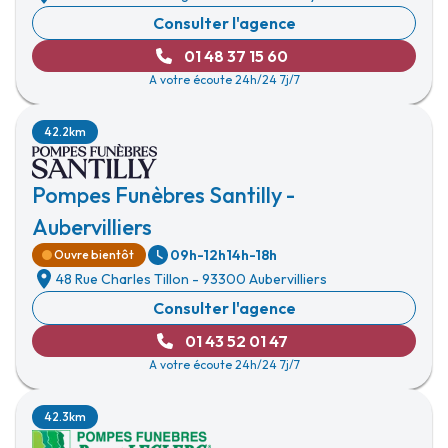
Consulter l'agence
01 48 37 15 60
A votre écoute 24h/24 7j/7
42.2km
Pompes Funèbres Santilly -
Aubervilliers
09h-12h
14h-18h
Ouvre bientôt
48 Rue Charles Tillon
-
93300 Aubervilliers
Consulter l'agence
01 43 52 01 47
A votre écoute 24h/24 7j/7
42.3km