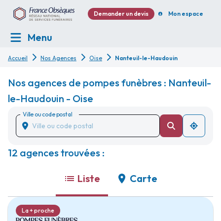
Demander un devis
Mon espace
Menu
Accueil
Nos Agences
Oise
Nanteuil-le-Haudouin
Nos agences de pompes funèbres : Nanteuil-
le-Haudouin - Oise
Ville ou code postal
12 agences trouvées :
Liste
Carte
La + proche