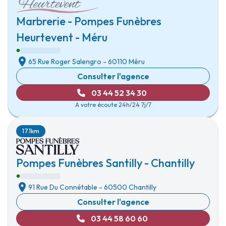
Marbrerie - Pompes Funèbres
Heurtevent - Méru
65 Rue Roger Salengro
-
60110 Méru
Consulter l'agence
03 44 52 34 30
A votre écoute 24h/24 7j/7
17.1km
Pompes Funèbres Santilly - Chantilly
91 Rue Du Connétable
-
60500 Chantilly
Consulter l'agence
03 44 58 60 60