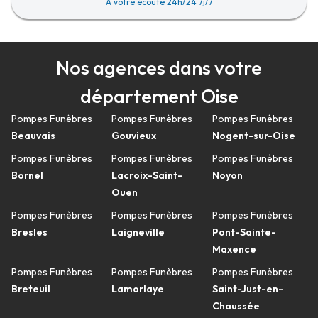
A votre écoute 24h/24 7j/7
Nos agences dans votre
département Oise
Pompes Funèbres
Pompes Funèbres
Pompes Funèbres
Beauvais
Gouvieux
Nogent-sur-Oise
Pompes Funèbres
Pompes Funèbres
Pompes Funèbres
Bornel
Lacroix-Saint-
Noyon
Ouen
Pompes Funèbres
Pompes Funèbres
Pompes Funèbres
Bresles
Laigneville
Pont-Sainte-
Maxence
Pompes Funèbres
Pompes Funèbres
Pompes Funèbres
Breteuil
Lamorlaye
Saint-Just-en-
Chaussée