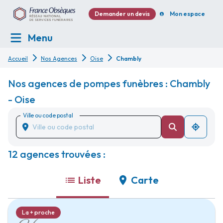
Demander un devis
Mon espace
Menu
Accueil
Nos Agences
Oise
Chambly
Nos agences de pompes funèbres : Chambly
- Oise
Ville ou code postal
12 agences trouvées :
Liste
Carte
La + proche