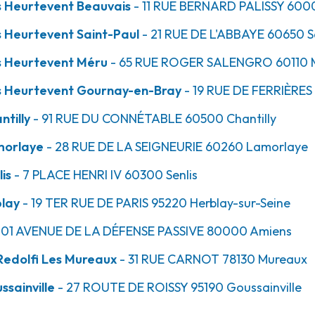
s Heurtevent Beauvais
- 11 RUE BERNARD PALISSY
600
 Heurtevent Saint-Paul
- 21 RUE DE L'ABBAYE
60650
S
51.0km
s Heurtevent Méru
- 65 RUE ROGER SALENGRO
60110
s Heurtevent Gournay-en-Bray
- 19 RUE DE FERRIÈRES
tilly
- 91 RUE DU CONNÉTABLE
60500
Chantilly
morlaye
- 28 RUE DE LA SEIGNEURIE
60260
Lamorlaye
is
- 7 PLACE HENRI IV
60300
Senlis
blay
- 19 TER RUE DE PARIS
95220
Herblay-sur-Seine
52.6km
101 AVENUE DE LA DÉFENSE PASSIVE
80000
Amiens
edolfi Les Mureaux
- 31 RUE CARNOT
78130
Mureaux
ssainville
- 27 ROUTE DE ROISSY
95190
Goussainville