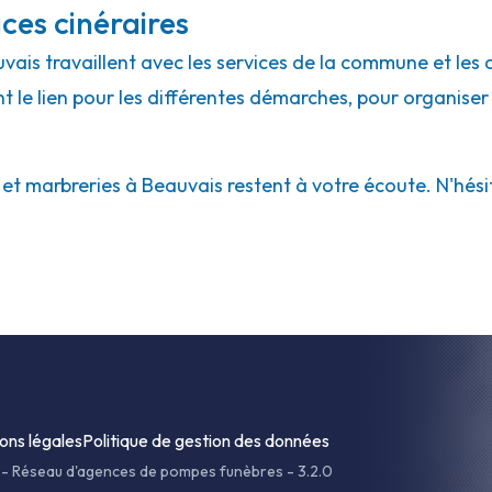
ces cinéraires
uvais travaillent avec les services de la commune et les
ont le lien pour les différentes démarches, pour organiser
 marbreries à Beauvais restent à votre écoute. N'hésite
ons légales
Politique de gestion des données
-
Réseau d'agences de pompes funèbres - 3.2.0