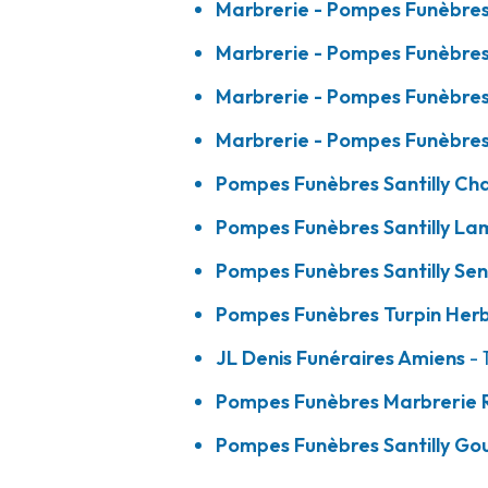
Marbrerie - Pompes Funèbre
A votre écoute 24h/24 7j/7
Marbrerie - Pompes Funèbres
Marbrerie - Pompes Funèbre
Pompes Funèbres Turpin - Herblay
Marbrerie - Pompes Funèbre
Pompes Funèbres Santilly Chan
19 Ter Rue De Paris
-
95220 Herblay-sur-Seine
01 39 31 49 80
Consulter l'agence
Pompes Funèbres Santilly La
A votre écoute 24h/24 7j/7
Pompes Funèbres Santilly Senl
Pompes Funèbres Turpin Her
JL Denis Funéraires - Amiens
JL Denis Funéraires Amiens
- 
Pompes Funèbres Marbrerie R
101 Avenue De La Défense Passive
-
80000 Amiens
Pompes Funèbres Santilly Gou
03 22 44 71 66
Consulter l'agence