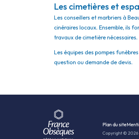
Les cimetières et espa
Les conseillers et marbriers à Bea
cinéraires locaux. Ensemble, ils f
travaux de cimetière nécessaires.
Les équipes des pompes funèbres et
question ou demande de devis.
Plan du site
Menti
Copyright © 2026