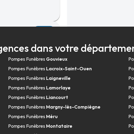
30.8km
ent - Gournay-
gences dans votre départemen
Pompes Funèbres
Gouvieux
Po
Pompes Funèbres
Lacroix-Saint-Ouen
Po
Pompes Funèbres
Laigneville
Po
Pompes Funèbres
Lamorlaye
Po
Pompes Funèbres
Liancourt
Po
36.7km
Pompes Funèbres
Margny-lès-Compiègne
Po
Pompes Funèbres
Méru
Po
Pompes Funèbres
Montataire
Po