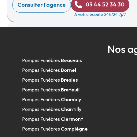
03 44 52 34 30
Consulter l'agence
A votre écoute 24h/24 7j/7
Marbrerie - Pompes Funèbres Heurtev
Nos a
en-Bray
Pompes Funèbres
Beauvais
19 Rue De Ferrières
-
76220 Gournay-en-Bray
Pompes Funèbres
Bornel
02 35 09 98 13
Consulter l'agence
Pompes Funèbres
Bresles
A votre écoute 24h/24 7j/7
Pompes Funèbres
Breteuil
Pompes Funèbres
Chambly
Pompes Funèbres
Chantilly
Pompes Funèbres Santilly - Chantilly
Pompes Funèbres
Clermont
Pompes Funèbres
Compiègne
91 Rue Du Connétable
-
60500 Chantilly