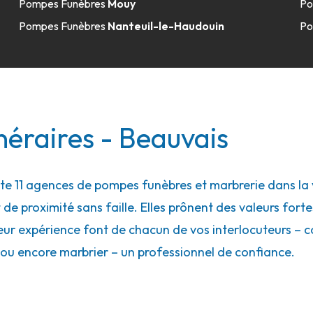
Pompes Funèbres
Mouy
Po
Pompes Funèbres
Nanteuil-le-Haudouin
Po
39.2km
éraires - Beauvais
 11 agences de pompes funèbres et marbrerie dans la vi
 de proximité sans faille. Elles prônent des valeurs forte
41.5km
eur expérience font de chacun de vos interlocuteurs – con
ou encore marbrier – un professionnel de confiance.