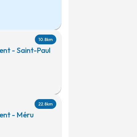
10.8km
nt - Saint-Paul
22.8km
ent - Méru