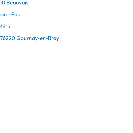
00
Beauvais
aint-Paul
Méru
76220
Gournay-en-Bray