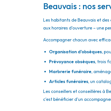
A votre écoute 24h/24 7j/7
Beauvais : nos ser
Les habitants de Beauvais et des
Pompes Funèbres et Marbrerie Redolfi
aux horaires d'ouverture – une pe
31 Rue Carnot
-
78130 Les Mureaux
Accompagner chacun avec efficacité
01 34 74 96 56
Consulter l'agence
Organisation d'obsèques
,
pou
A votre écoute 24h/24 7j/7
Prévoyance obsèques
,
trois f
Marbrerie funéraire
,
aménager
Pompes Funèbres Santilly - Goussainvil
Articles funéraires
,
un catalo
27 Route De Roissy
-
95190 Goussainville
Les conseillers et conseillères à B
01 39 88 47 26
Consulter l'agence
c'est bénéficier d'un accompagne
A votre écoute 24h/24 7j/7