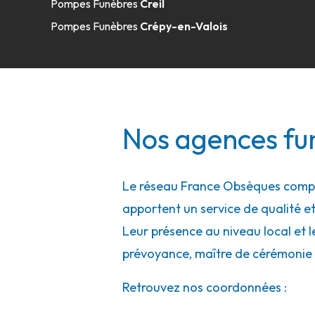
Pompes Funèbres
Creil
03 44 58 60 60
Consulter l'agence
Pompes Funèbres
Crépy-en-Valois
A votre écoute 24h/24 7j/7
Pompes Funèbres Santilly - Lamorlaye
Nos agences fun
28 Rue De La Seigneurie
-
60260 Lamorlaye
03 44 99 08 79
Consulter l'agence
Le réseau France Obsèques compte
A votre écoute 24h/24 7j/7
apportent un service de qualité et
Leur présence au niveau local et l
Pompes Funèbres Santilly - Senlis
prévoyance, maître de cérémonie 
7 Place Henri Iv
-
Retrouvez nos coordonnées :
60300 Senlis
03 44 25 60 60
Consulter l'agence