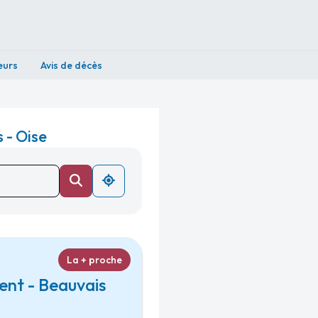
eurs
Avis de décès
 - Oise
La + proche
ent - Beauvais