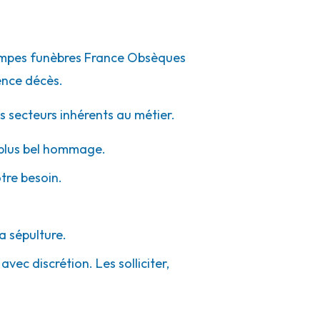
 pompes funèbres France Obsèques
ence décès.
s secteurs inhérents au métier.
e plus bel hommage.
otre besoin.
a sépulture.
vec discrétion. Les solliciter,