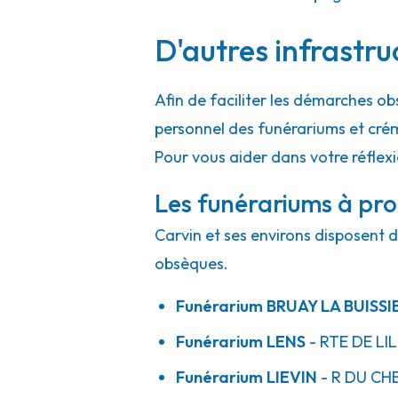
D'autres infrastru
Pompes Funèbres Riché - Divion
09h-12h
14h-18h
Ouvert
Afin de faciliter les démarches ob
24 Rue Jean Jaurès
-
62460 Divion
personnel des funérariums et cré
03 21 62 49 42
Consulter l'agence
Pour vous aider dans votre réflex
A votre écoute 24h/24 7j/7
Les funérariums à pro
Carvin et ses environs disposent d
obsèques.
Funérarium
BRUAY LA BUISSI
Funérarium
LENS
- RTE
DE LI
Funérarium
LIEVIN
- R
DU CHE