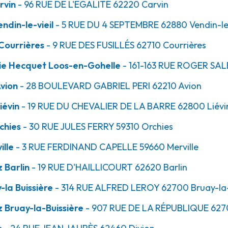
rvin
- 96 RUE DE L'EGALITÉ
62220
Carvin
din-le-vieil
- 5 RUE DU 4 SEPTEMBRE
62880
Vendin-le
24.4km
Courrières
- 9 RUE DES FUSILLÉS
62710
Courrières
ie Hecquet Loos-en-Gohelle
- 161-163 RUE ROGER S
Avion
- 28 BOULEVARD GABRIEL PERI
62210
Avion
iévin
- 19 RUE DU CHEVALIER DE LA BARRE
62800
Liévi
chies
- 30 RUE JULES FERRY
59310
Orchies
ille
- 3 RUE FERDINAND CAPELLE
59660
Merville
25.7km
 Barlin
- 19 RUE D'HAILLICOURT
62620
Barlin
la Buissière
- 314 RUE ALFRED LEROY
62700
Bruay-la-
 Bruay-la-Buissière
- 907 RUE DE LA RÉPUBLIQUE
627