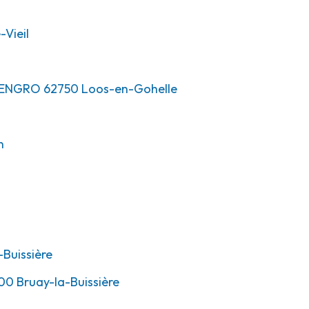
-Vieil
ALENGRO
62750
Loos-en-Gohelle
n
Buissière
00
Bruay-la-Buissière