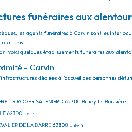
32.4km
ctures funéraires aux alentour
sèques, les agents funéraires à Carvin sont les interlocu
matoriums.
ion, voici quelques établissements funéraires aux alento
ximité - Carvin
'infrastructures dédiées à l'accueil des personnes défun
ERE
- R
ROGER SALENGRO
62700
Bruay-la-Buissière
LLE
62300
Lens
VALIER DE LA BARRE
62800
Liévin