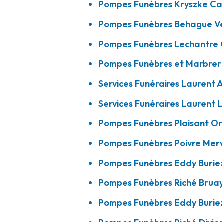
Pompes Funèbres Kryszke Ca
A votre écoute 24h/24 7j/7
Pompes Funèbres Behague Ven
Pompes Funèbres Lechantre 
Pompes Funèbres Poivre - Merville
Pompes Funèbres et Marbrer
09h-12h
14h-18h
Ouvert
Services Funéraires Laurent 
3 Rue Ferdinand Capelle
-
59660 Merville
03 28 42 83 95
Consulter l'agence
Services Funéraires Laurent L
A votre écoute 24h/24 7j/7
Pompes Funèbres Plaisant Or
Pompes Funèbres Poivre Merv
Pompes Funèbres Eddy Buriez - Barlin
Pompes Funèbres Eddy Buriez
10h-12h
14h-18h
Ouvert
Pompes Funèbres Riché Bruay-
19 Rue D'Haillicourt
-
62620 Barlin
Pompes Funèbres Eddy Buriez
03 21 25 93 05
Consulter l'agence