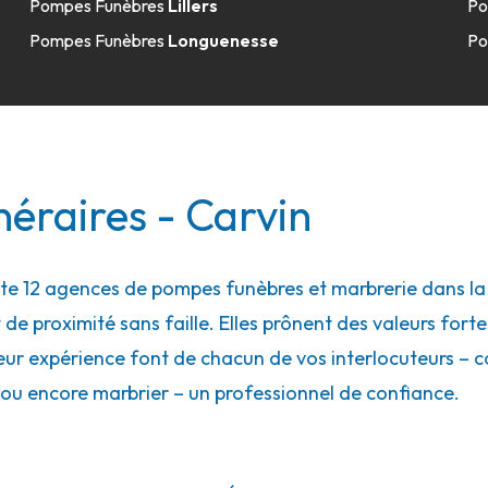
Pompes Funèbres
Lillers
Po
Pompes Funèbres
Longuenesse
Po
18.4km
éraires - Carvin
 12 agences de pompes funèbres et marbrerie dans la vi
 de proximité sans faille. Elles prônent des valeurs forte
22.3km
eur expérience font de chacun de vos interlocuteurs – con
ou encore marbrier – un professionnel de confiance.