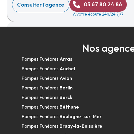
03 67 80 24 86
Consulter l'agence
A votre écoute 24h/24 7j/7
Pompes Funèbres et Marbrerie Hecque
Nos agence
Gohelle
Pompes Funèbres
Arras
09h-12h
14h-18h
Ouvert
161-163 Rue Roger Salengro
-
62750 Loos-en-Gohelle
Pompes Funèbres
Auchel
03 21 70 01 57
Consulter l'agence
Pompes Funèbres
Avion
A votre écoute 24h/24 7j/7
Pompes Funèbres
Barlin
Pompes Funèbres
Berck
Pompes Funèbres
Béthune
Services Funéraires Laurent - Avion
Pompes Funèbres
Boulogne-sur-Mer
09h-12h
14h-18h
Ouvert
Pompes Funèbres
Bruay-la-Buissière
28 Boulevard Gabriel Peri
-
62210 Avion