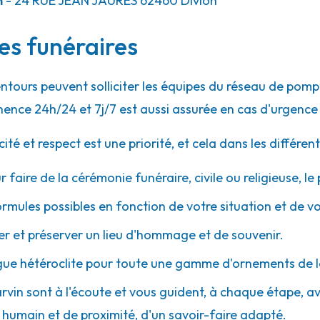
n
- 24 RUE JEAN JAURÈS
62460
Divion
ces funéraires
29.8km
sière
entours peuvent solliciter les équipes du réseau de po
ence 24h/24 et 7j/7 est aussi assurée en cas d'urgence
 et respect est une priorité, et cela dans les différent
r faire de la cérémonie funéraire, civile ou religieuse, l
30.5km
ormules possibles en fonction de votre situation et de v
la-Buissière
 et préserver un lieu d'hommage et de souvenir.
gue hétéroclite pour toute une gamme d'ornements de l
arvin sont à l'écoute et vous guident, à chaque étape, avec
umain et de proximité, d'un savoir-faire adapté.