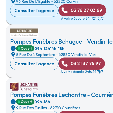
96 Rue De L'Egalité
-
62220 Carvin
03 76 27 03 69
Consulter l'agence
A votre écoute 24h/24 7j/7
Pompes Funèbres Behague - Vendin-le-
09h-12h
14h-18h
Ouvert
5 Rue Du 4 Septembre
-
62880 Vendin-le-Vieil
03 21 37 75 97
Consulter l'agence
A votre écoute 24h/24 7j/7
Pompes Funèbres Lechantre - Courriè
09h-18h
Ouvert
9 Rue Des Fusillés
-
62710 Courrières