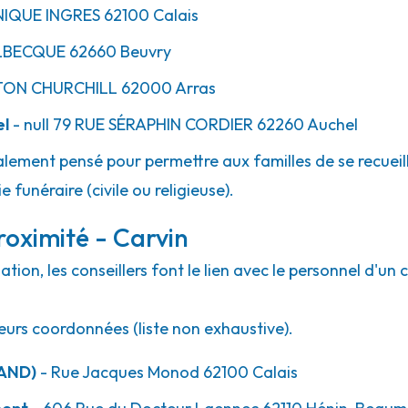
IQUE INGRES
62100
Calais
LBECQUE
62660
Beuvry
ON CHURCHILL
62000
Arras
el
- null
79 RUE SÉRAPHIN CORDIER
62260
Auchel
lement pensé pour permettre aux familles de se recueill
 funéraire (civile ou religieuse).
oximité - Carvin
ion, les conseillers font le lien avec le personnel d'un 
eurs coordonnées (liste non exhaustive).
AND)
- Rue Jacques Monod 62100 Calais