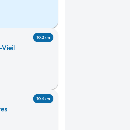
10.3km
Vieil
10.4km
res