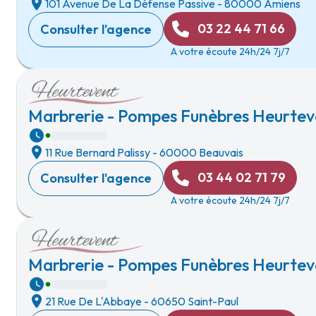
101 Avenue De La Défense Passive
-
80000 Amiens
03 22 44 71 66
Consulter l'agence
A votre écoute 24h/24 7j/7
Marbrerie - Pompes Funèbres Heurtev
11 Rue Bernard Palissy
-
60000 Beauvais
03 44 02 71 79
Consulter l'agence
A votre écoute 24h/24 7j/7
Marbrerie - Pompes Funèbres Heurteve
21 Rue De L'Abbaye
-
60650 Saint-Paul