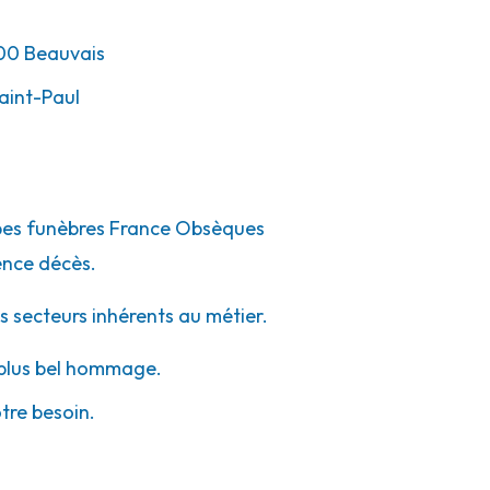
00
Beauvais
aint-Paul
ompes funèbres France Obsèques
ence décès.
s secteurs inhérents au métier.
e plus bel hommage.
otre besoin.