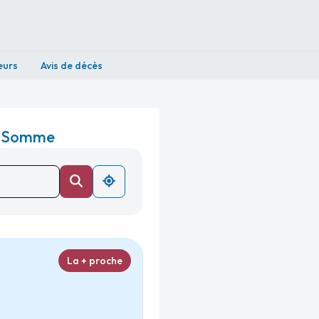
eurs
Avis de décès
 - Somme
La + proche