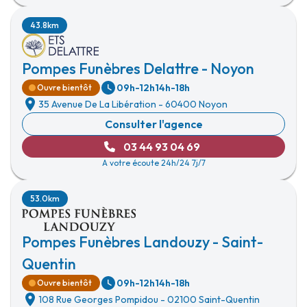
43.8km
Pompes Funèbres Delattre - Noyon
09h-12h
14h-18h
Ouvre bientôt
35 Avenue De La Libération
-
60400 Noyon
Consulter l'agence
03 44 93 04 69
A votre écoute 24h/24 7j/7
53.0km
Pompes Funèbres Landouzy - Saint-
Quentin
09h-12h
14h-18h
Ouvre bientôt
108 Rue Georges Pompidou
-
02100 Saint-Quentin