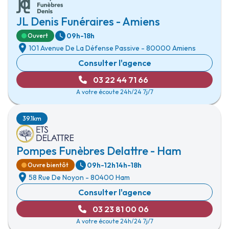
JL Denis Funéraires - Amiens
09h-18h
Ouvert
101 Avenue De La Défense Passive
-
80000 Amiens
Consulter l'agence
03 22 44 71 66
A votre écoute 24h/24 7j/7
39.1km
Pompes Funèbres Delattre - Ham
09h-12h
14h-18h
Ouvre bientôt
58 Rue De Noyon
-
80400 Ham
Consulter l'agence
03 23 81 00 06
A votre écoute 24h/24 7j/7