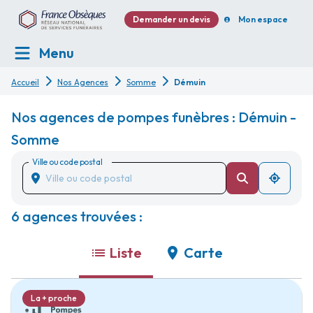
Demander un devis
Mon espace
Menu
Accueil
Nos Agences
Somme
Démuin
Nos agences de pompes funèbres : Démuin -
Somme
Ville ou code postal
6 agences trouvées :
Liste
Carte
La + proche