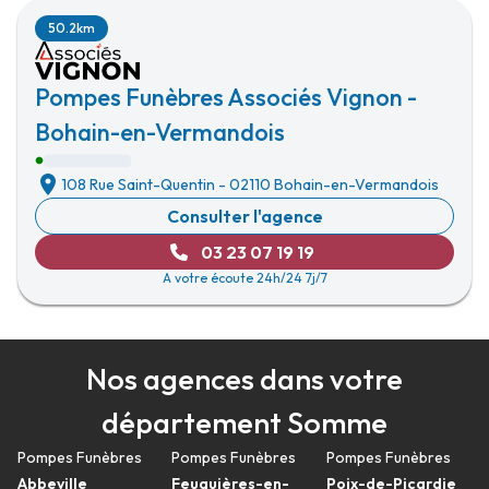
50.2km
Pompes Funèbres Associés Vignon -
Bohain-en-Vermandois
108 Rue Saint-Quentin
-
02110 Bohain-en-Vermandois
Consulter l'agence
03 23 07 19 19
A votre écoute 24h/24 7j/7
Nos agences dans votre
département Somme
Pompes Funèbres
Pompes Funèbres
Pompes Funèbres
Abbeville
Feuquières-en-
Poix-de-Picardie