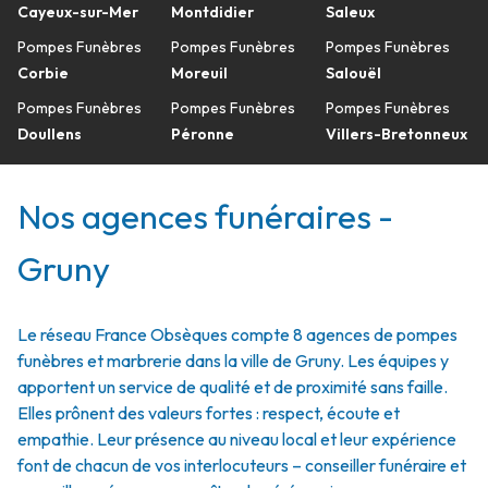
Cayeux-sur-Mer
Montdidier
Saleux
Pompes Funèbres
Pompes Funèbres
Pompes Funèbres
Corbie
Moreuil
Salouël
Pompes Funèbres
Pompes Funèbres
Pompes Funèbres
Doullens
Péronne
Villers-Bretonneux
Nos agences funéraires -
Gruny
Le réseau France Obsèques compte 8 agences de pompes
funèbres et marbrerie dans la ville de Gruny. Les équipes y
apportent un service de qualité et de proximité sans faille.
Elles prônent des valeurs fortes : respect, écoute et
empathie. Leur présence au niveau local et leur expérience
font de chacun de vos interlocuteurs – conseiller funéraire et