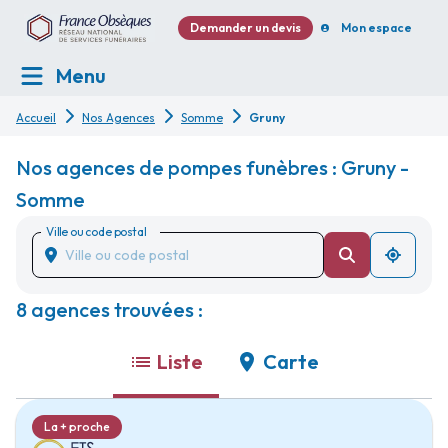
Demander un devis
Mon espace
Menu
Accueil
Nos Agences
Somme
Gruny
Nos agences de pompes funèbres : Gruny -
Somme
Ville ou code postal
8 agences trouvées :
Liste
Carte
La + proche