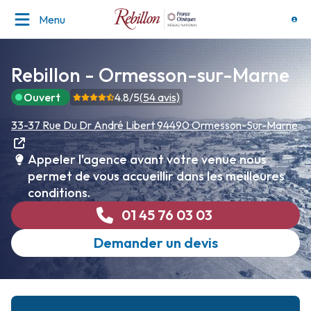
Menu
Rebillon - Ormesson-sur-Marne
Ouvert
4.8
/5
(
54
avis)
33-37 Rue Du Dr André Libert
94490 Ormesson-Sur-Marne
Appeler l'agence avant votre venue nous
permet de vous accueillir dans les meilleures
conditions.
01 45 76 03 03
Demander un devis