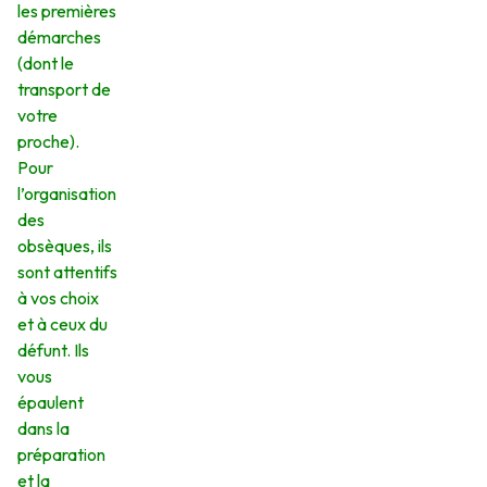
les premières
démarches
(dont le
transport de
votre
proche).
Pour
l’organisation
des
obsèques, ils
sont attentifs
à vos choix
et à ceux du
défunt. Ils
vous
épaulent
dans la
préparation
et la