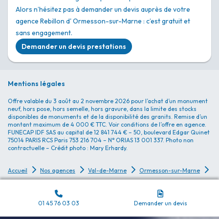
Alors n’hésitez pas à demander un devis auprès de votre
agence Rebillon d' Ormesson-sur-Marne : c’est gratuit et
sans engagement.
Demander un devis prestations
Mentions légales
Offre valable du 3 août au 2 novembre 2026 pour l’achat d’un monument
neuf, hors pose, hors semelle, hors gravure, dans la limite des stocks
disponibles de monuments et de la disponibilité des granits. Remise d’un
montant maximum de 4 000 € TTC. Voir conditions de l’offre en agence.
FUNECAP IDF SAS au capital de 12 841 744 € – 50, boulevard Edgar Quinet
75014 PARIS RCS Paris 753 216 704 – N° ORIAS 13 001 337. Photo non
contractuelle – Crédit photo : Mary Erhardy.
Accueil
Nos agences
Val-de-Marne
Ormesson-sur-Marne
P
01 45 76 03 03
Demander un devis