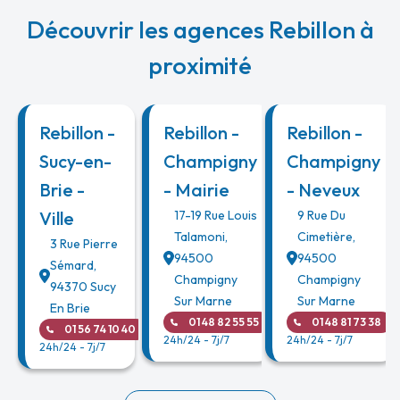
Découvrir les agences Rebillon à
proximité
Rebillon -
Rebillon -
Rebillon -
Sucy-en-
Champigny
Champigny
Brie -
- Mairie
- Neveux
Ville
17-19 Rue Louis
9 Rue Du
Talamoni
,
Cimetière
,
3 Rue Pierre
94500
94500
Sémard
,
Champigny
Champigny
94370
Sucy
Sur Marne
Sur Marne
En Brie
01 48 82 55 55
01 48 81 73 38
01 56 74 10 40
24h/24 - 7j/7
24h/24 - 7j/7
24h/24 - 7j/7