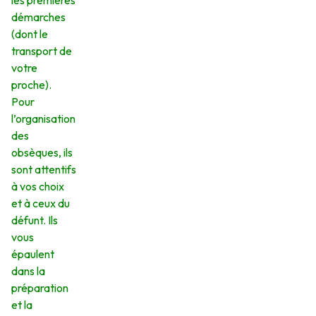
les premières
démarches
(dont le
transport de
votre
proche).
Pour
l’organisation
des
obsèques, ils
sont attentifs
à vos choix
et à ceux du
défunt. Ils
vous
épaulent
dans la
préparation
et la