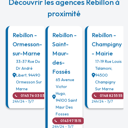
Découvrir les agences Rebillon à
proximité
Rebillon -
Rebillon -
Rebillon -
Ormesson-
Saint-
Champigny
sur-Marne
Maur-
- Mairie
33-37 Rue Du
des-
17-19 Rue Louis
Dr André
Talamoni
,
Fossés
Libert
,
94490
94500
65 Avenue
Ormesson Sur
Champigny
Victor
Marne
Sur Marne
Hugo
,
01 45 76 03 03
01 48 82 55 55
94100
Saint
24h/24 - 7j/7
24h/24 - 7j/7
Maur Des
Fosses
01 43 97 15 15
24h/24 - 7j/7