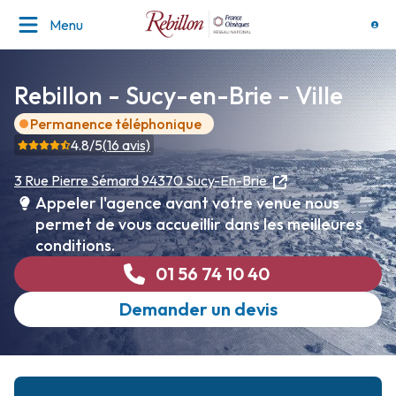
Menu
Rebillon - Sucy-en-Brie - Ville
Permanence téléphonique
4.8
/5
(
16
avis)
3 Rue Pierre Sémard
94370 Sucy-En-Brie
Appeler l'agence avant votre venue nous
permet de vous accueillir dans les meilleures
conditions.
01 56 74 10 40
Demander un devis