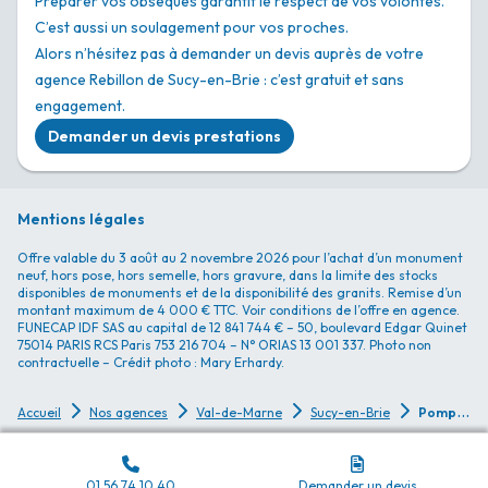
Préparer vos obsèques garantit le respect de vos volontés.
C’est aussi un soulagement pour vos proches.
Alors n’hésitez pas à demander un devis auprès de votre
agence Rebillon de Sucy-en-Brie : c’est gratuit et sans
engagement.
Demander un devis prestations
Mentions légales
Offre valable du 3 août au 2 novembre 2026 pour l’achat d’un monument
neuf, hors pose, hors semelle, hors gravure, dans la limite des stocks
disponibles de monuments et de la disponibilité des granits. Remise d’un
montant maximum de 4 000 € TTC. Voir conditions de l’offre en agence.
FUNECAP IDF SAS au capital de 12 841 744 € – 50, boulevard Edgar Quinet
75014 PARIS RCS Paris 753 216 704 – N° ORIAS 13 001 337. Photo non
contractuelle – Crédit photo : Mary Erhardy.
P
ompes Funèbres Rebillon - Sucy-en-Brie - Ville
Accueil
Nos agences
Val-de-Marne
Sucy-en-Brie
01 56 74 10 40
Demander un devis