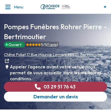
Menu
Pompes Funèbres Rohrer Pierre -
Bertrimoutier
Ouvert
5
/5
(
1
avis)
Chêne Poliat
17 Rue Maurice Lemaire
88520 Bertrimoutier
Appeler l'agence avant votre venue nous
permet de vous accueillir dans les meilleures
conditions.
03 29 51 76 43
Demander un devis