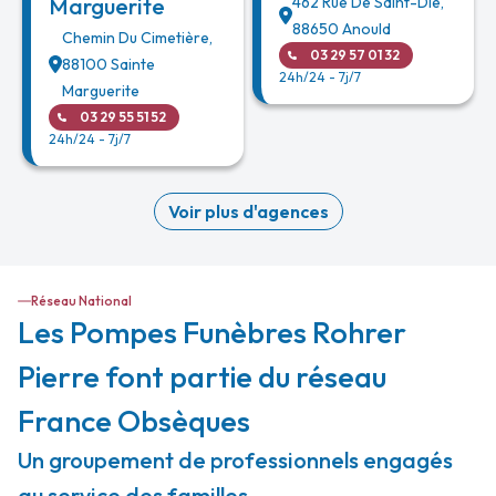
Marguerite
462 Rue De Saint-Dié
,
88650
Anould
Chemin Du Cimetière
,
03 29 57 01 32
88100
Sainte
24h/24 - 7j/7
Marguerite
03 29 55 51 52
24h/24 - 7j/7
Voir plus d'agences
Réseau National
Les Pompes Funèbres Rohrer
Pierre font partie du réseau
France Obsèques
Un groupement de professionnels engagés
au service des familles