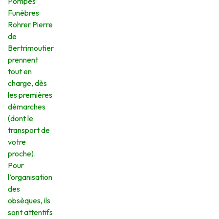
Pompes
Funèbres
Rohrer Pierre
de
Bertrimoutier
prennent
tout en
charge, dès
les premières
démarches
(dont le
transport de
votre
proche).
Pour
l’organisation
des
obsèques, ils
sont attentifs