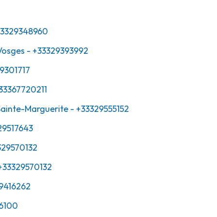
33329348960
Vosges
- +33329393992
9301717
33367720211
ainte-Marguerite
- +33329555152
29517643
329570132
+33329570132
9416262
6100