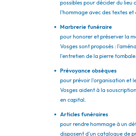
Pompes Funèbres Rohrer Pierre - Bert
possibles pour décider du lieu d
09h-12h
14h-17h
Ouvert
l'hommage avec des textes et 
Chêne Poliat
-
17 RUE MAURICE LEMAIRE
-
88520 Bert
Marbrerie funéraire
03 29 51 76 43
Consulter l'agence
pour honorer et préserver la m
A votre écoute 24h/24 7j/7
Vosges sont proposés : l'amén
l'entretien de la pierre tombal
Pompes Funèbres Rohrer Pierre - Anou
Prévoyance obsèques
09h-12h
14h-17h
Ouvert
pour prévoir l'organisation et 
462 Rue De Saint-Dié
-
88650 Anould
Vosges aident à la souscriptio
03 29 57 01 32
Consulter l'agence
en capital.
A votre écoute 24h/24 7j/7
Articles funéraires
pour rendre hommage à un défu
Rohrer Funéraire - Fraize
disposent d'un catalogue de prod