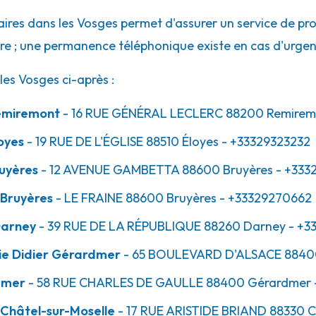
res dans les Vosges permet d'assurer un service de pro
ure ; une permanence téléphonique existe en cas d'urgen
sur-Moselle
es Vosges ci-après :
emiremont
- 16 RUE GÉNÉRAL LECLERC
88200
Remirem
oyes
- 19 RUE DE L'ÉGLISE
88510
Éloyes
- +33329323232
uyères
- 12 AVENUE GAMBETTA
88600
Bruyères
- +333
 Bruyères
- LE FRAINE
88600
Bruyères
- +33329270662
Darney
- 39 RUE DE LA RÉPUBLIQUE
88260
Darney
- +3
ie Didier Gérardmer
- 65 BOULEVARD D'ALSACE
8840
dmer
- 58 RUE CHARLES DE GAULLE
88400
Gérardmer
Châtel-sur-Moselle
- 17 RUE ARISTIDE BRIAND
88330
C