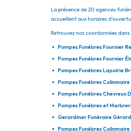
La présence de 20 agences funérai
accueillent aux horaires d'ouvert
Pompes Funèbres Colinmaire - Châtel-
Retrouvez nos coordonnées dans l
09h-12h
14h-18h
Ouvert
17 Rue Aristide Briand
-
88330 Châtel-sur-Moselle
Pompes Funèbres Fournier R
03 29 34 89 60
Consulter l'agence
Pompes Funèbres Fournier Él
A votre écoute 24h/24 7j/7
Pompes Funèbres Lapoirie Br
Pompes Funèbres Colinmaire
Pompes Funèbres Colinmaire - Golbey
Pompes Funèbres Chevreux 
09h-12h
14h-18h
Ouvert
40 Bis Rue De La Moselle
-
88190 Golbey
Pompes Funèbres et Marbrer
03 29 34 89 60
Consulter l'agence
Gerardmer Funéraire Gérar
A votre écoute 24h/24 7j/7
Pompes Funèbres Colinmaire 