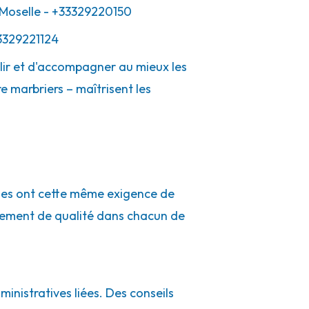
Moselle
- +33329220150
3329221124
lir et d'accompagner au mieux les
e marbriers – maîtrisent les
ues ont cette même exigence de
nement de qualité dans chacun de
inistratives liées. Des conseils