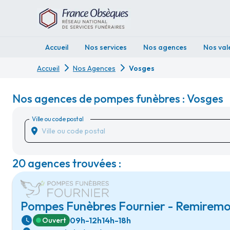
Accueil
Nos services
Nos agences
Nos val
Accueil
Nos Agences
Vosges
Nos agences de pompes funèbres : Vosges
Ville ou code postal
20 agences trouvées :
Pompes Funèbres Fournier - Remirem
09h-12h
14h-18h
Ouvert