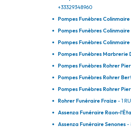
+33329348960
Pompes Funèbres Colinmaire - Thaon-
Pompes Funèbres Colinmaire
09h-12h
14h-18h
Ouvert
Pompes Funèbres Colinmaire
16 Rue Noyeux
-
88150 Capavenir Vosges
Pompes Funèbres Colinmaire 
03 29 39 39 92
Consulter l'agence
A votre écoute 24h/24 7j/7
Pompes Funèbres Marbrerie 
Pompes Funèbres Rohrer Pier
Pompes Funèbres Rohrer Bert
Pompes Funèbres Colinmaire - Épinal
09h-12h
14h-18h
Ouvert
Pompes Funèbres Rohrer Pier
36 Allée Des Rapailles
-
88000 Épinal
Rohrer Funéraire Fraize
- 1 R
03 29 30 17 17
Consulter l'agence
Assenza Funéraire Raon-l'Ét
A votre écoute 24h/24 7j/7
Assenza Funéraire Senones
-