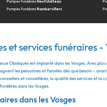
Pompes Funèbres
Neufchâteau
Po
Pompes Funèbres
Rambervillers
Po
 - Gérardmer
 et services funéraires -
nce Obsèques est implanté dans les Vosges. Avec plus d
gnent les personnes et familles dès que besoin – ava
conseillers et conseillères, la qualité des services et la 
 funèbres dans les Vosges.
aires dans les Vosges