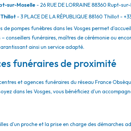
pt-sur-Moselle
- 26 RUE DE LORRAINE
88360
Rupt-sur-
 - Lamarche
Thillot
- 3 PLACE DE LA RÉPUBLIQUE
88160
Thillot
- +3
es de pompes funèbres dans les Vosges permet d'accueil
 – conseillers funéraires, maîtres de cérémonie ou encor
garantissant ainsi un service adapté.
ces funéraires de proximité
te-Marguerite
centres et agences funéraires du réseau France Obsèq
 soyez dans les Vosges, vous bénéficiez d'un accompag
lles d'un proche et la prise en charge des démarches adm