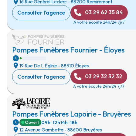
16 Rue Général Leclerc
-
88200 Remiremont
03 29 62 35 84
Consulter l'agence
A votre écoute 24h/24 7j/7
Pompes Funèbres Fournier - Éloyes
19 Rue De L'Église
-
88510 Éloyes
03 29 32 32 32
Consulter l'agence
A votre écoute 24h/24 7j/7
Pompes Funèbres Lapoirie - Bruyères
09h-12h
14h-18h
Ouvert
12 Avenue Gambetta
-
88600 Bruyères