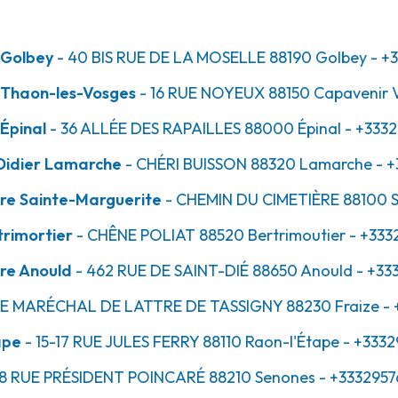
les-Vosges
 Golbey
- 40 BIS RUE DE LA MOSELLE
88190
Golbey
- +
 Thaon-les-Vosges
- 16 RUE NOYEUX
88150
Capavenir 
Épinal
- 36 ALLÉE DES RAPAILLES
88000
Épinal
- +3332
Didier Lamarche
- CHÉRI BUISSON
88320
Lamarche
- +
re Sainte-Marguerite
- CHEMIN DU CIMETIÈRE
88100
S
rimortier
- CHÊNE POLIAT
88520
Bertrimoutier
- +333
re Anould
- 462 RUE DE SAINT-DIÉ
88650
Anould
- +33
UE MARÉCHAL DE LATTRE DE TASSIGNY
88230
Fraize
- 
ape
- 15-17 RUE JULES FERRY
88110
Raon-l'Étape
- +3332
 8 RUE PRÉSIDENT POINCARÉ
88210
Senones
- +3332957