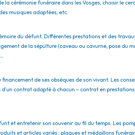
rimoutier
e la cérémonie funéraire dans les Vosges, choisir le cercu
des musiques adaptées, etc.
rimoutier
émoire du défunt. Différentes prestations et des travaux
agement de la sépulture (caveau ou cavurne, pose du m
e…
ld
le financement de ses obsèques de son vivant. Les conse
n d'un contrat adapté à chacun – contrat en prestations
nt et entretenir son souvenir au fil du temps. Les pom
uits et articles variés : plaques et médaillons funéraires