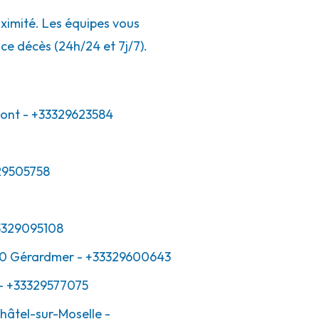
ximité. Les équipes vous
ce décès (24h/24 et 7j/7).
ont
- +33329623584
29505758
3329095108
0
Gérardmer
- +33329600643
- +33329577075
hâtel-sur-Moselle
-