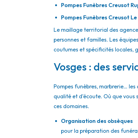
Pompes Funèbres Creusot Ru
Pompes Funèbres et Marbrerie Didier
Pompes Funèbres Creusot Le 
Chéri Buisson
-
88320 Lamarche
Le maillage territorial des agenc
03 67 72 02 11
Consulter l'agence
personnes et familles. Les équipes
A votre écoute 24h/24 7j/7
coutumes et spécificités locales, 
Vosges : des servi
Pompes Funèbres Rohrer Pierre - Sain
09h-12h
14h-17h
Ouvert
Pompes funèbres, marbrerie… les 
Chemin Du Cimetière
-
88100 Sainte-Marguerite
qualité et d'écoute. Où que vous
03 29 55 51 52
Consulter l'agence
ces domaines.
A votre écoute 24h/24 7j/7
Organisation des obsèques
pour la préparation des funérai