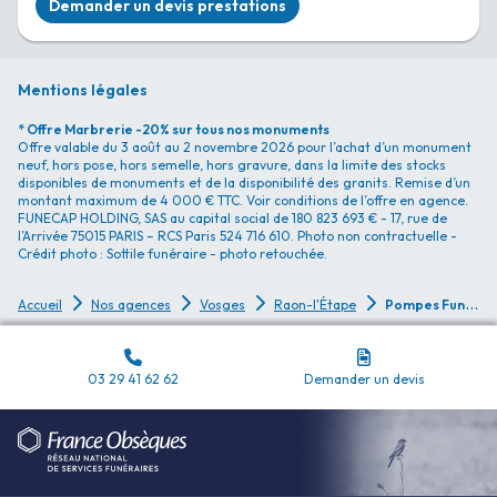
Demander un devis prestations
Mentions légales
* Offre Marbrerie -20% sur tous nos monuments
Offre valable du 3 août au 2 novembre 2026 pour l’achat d’un monument
neuf, hors pose, hors semelle, hors gravure, dans la limite des stocks
disponibles de monuments et de la disponibilité des granits. Remise d’un
montant maximum de 4 000 € TTC. Voir conditions de l’offre en agence.
FUNECAP HOLDING, SAS au capital social de 180 823 693 € - 17, rue de
l’Arrivée 75015 PARIS – RCS Paris 524 716 610. Photo non contractuelle -
Crédit photo : Sottile funéraire - photo retouchée.
P
ompes Funèbres Assenza Funéraire - Raon-l'Étape
Accueil
Nos agences
Vosges
Raon-l'Étape
03 29 41 62 62
Demander un devis