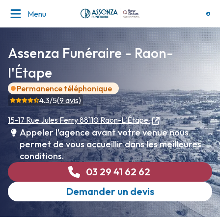
Menu
Assenza Funéraire - Raon-
l'Étape
Permanence téléphonique
4.3
/5
(
9
avis)
15-17 Rue Jules Ferry
88110 Raon-L'Étape
Appeler l'agence avant votre venue nous
permet de vous accueillir dans les meilleures
conditions.
03 29 41 62 62
Demander un devis