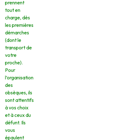
prennent
tout en
charge, dès
les premières
démarches
(dont le
transport de
votre
proche).
Pour
l’organisation
des
obsèques, ils
sont attentifs
à vos choix
et à ceux du
défunt. Ils
vous
épaulent