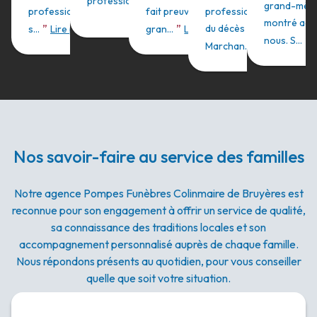
”
professionnelle...
Lire plus
grand-mère 
professionnalisme,
fait preuve d'un
professionnalisme lors
montré ado
”
”
du décès de Mme
s...
Lire plus
gran...
Lire plus
”
nous. S...
L
”
Marchan...
Lire plus
Nos savoir-faire au service des familles
Notre agence Pompes Funèbres Colinmaire de Bruyères est
reconnue pour son engagement à offrir un service de qualité,
sa connaissance des traditions locales et son
accompagnement personnalisé auprès de chaque famille.
Nous répondons présents au quotidien, pour vous conseiller
quelle que soit votre situation.