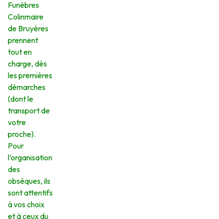
Funèbres
Colinmaire
de Bruyères
prennent
tout en
charge, dès
les premières
démarches
(dont le
transport de
votre
proche).
Pour
l’organisation
des
obsèques, ils
sont attentifs
à vos choix
et à ceux du