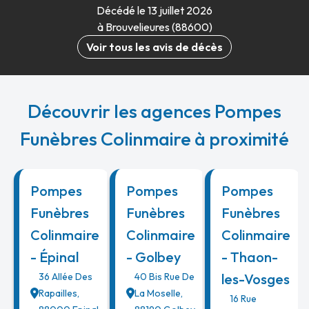
Décédé le 13 juillet 2026
à Brouvelieures (88600)
Voir tous les avis de décès
Découvrir les agences Pompes
Funèbres Colinmaire à proximité
Pompes
Pompes
Pompes
Funèbres
Funèbres
Funèbres
Colinmaire
Colinmaire
Colinmaire
- Épinal
- Golbey
- Thaon-
36 Allée Des
40 Bis Rue De
les-Vosges
Rapailles
,
La Moselle
,
16 Rue