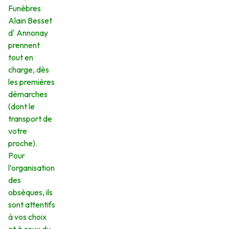
Funèbres
Alain Besset
d' Annonay
prennent
tout en
charge, dès
les premières
démarches
(dont le
transport de
votre
proche).
Pour
l’organisation
des
obsèques, ils
sont attentifs
à vos choix