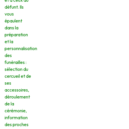
et à ceux du
défunt. Ils
vous
épaulent
dans la
préparation
et la
personnalisation
des
funérailles :
sélection du
cercueil et de
ses
accessoires,
déroulement
de la
cérémonie,
information
des proches