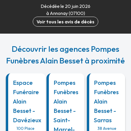
Décédée le 20 juin 2026
à Annonay (07100)
Voir tous les avis de décès
Découvrir les agences Pompes
Funèbres Alain Besset à proximité
Espace
Pompes
Pompes
Funéraire
Funèbres
Funèbres
Alain
Alain
Alain
Besset -
Besset -
Besset -
Davézieux
Saint-
Sarras
100 Place
Marcel-
38 Avenue