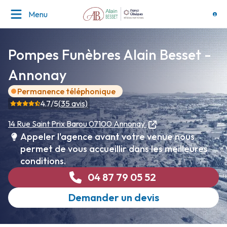
Menu
Pompes Funèbres Alain Besset -
Annonay
Permanence téléphonique
4.7
/5
(
35
avis)
14 Rue Saint Prix Barou
07100 Annonay
Appeler l'agence avant votre venue nous
permet de vous accueillir dans les meilleures
conditions.
04 87 79 05 52
Demander un devis