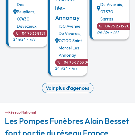
Des
Du Vivarais
,
lès-
Peupliers
,
07370
Annonay
07430
Sarras
Davezieux
150 Avenue
04 75 23 15 70
24h/24 - 7j/7
Du Vivarais
,
04 75 33 81 51
24h/24 - 7j/7
07100
Saint
Marcel Les
Annonay
04 75 67 53 00
24h/24 - 7j/7
Voir plus d'agences
Réseau National
Les Pompes Funèbres Alain Besset
font partie du réseau France