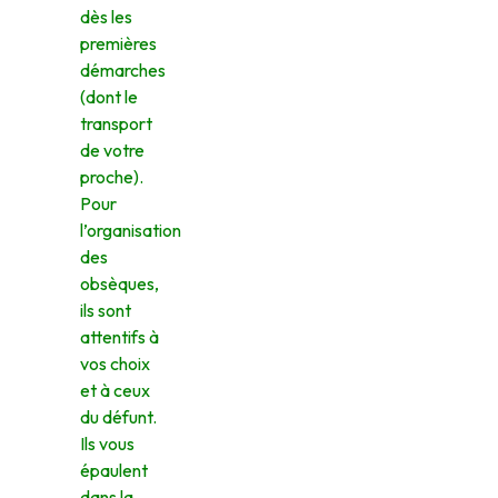
dès les
premières
démarches
(dont le
transport
de votre
proche).
Pour
l’organisation
des
obsèques,
ils sont
attentifs à
vos choix
et à ceux
du défunt.
Ils vous
épaulent
dans la