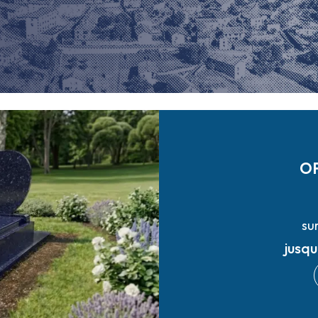
O
su
jusq