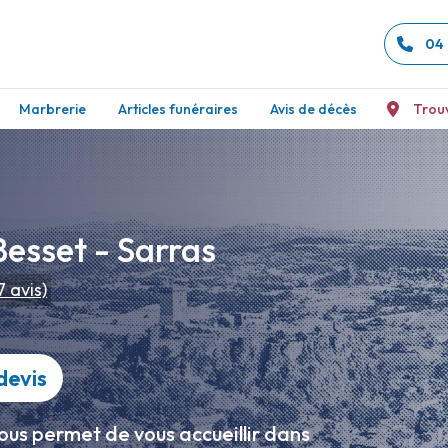
04 
Marbrerie
Articles funéraires
Avis de décès
Trou
esset - Sarras
7
avis)
devis
ous permet de vous accueillir dans