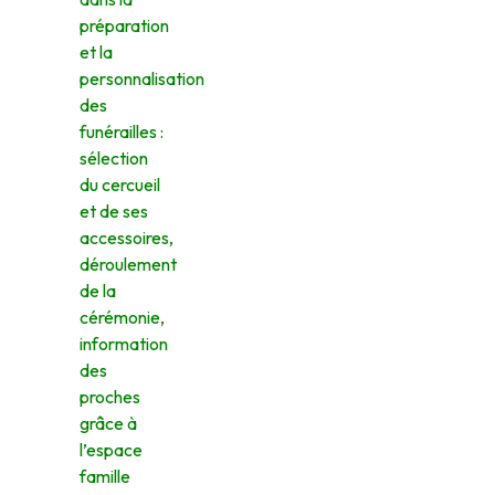
préparation
et la
personnalisation
des
funérailles :
sélection
du cercueil
et de ses
accessoires,
déroulement
de la
cérémonie,
information
des
proches
grâce à
l’espace
famille