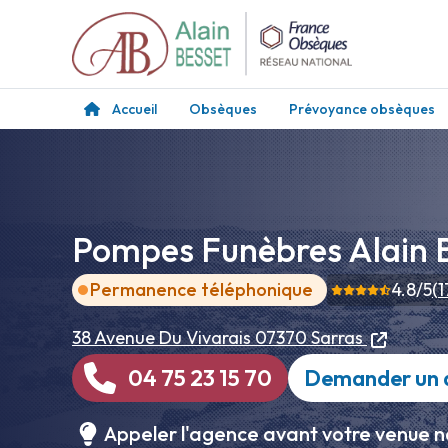
Accueil
Obsèques
Prévoyance obsèques
Pompes Funèbres Alain B
Permanence téléphonique
4.8
/5
(
1
38 Avenue Du Vivarais
07370 Sarras
04 75 23 15 70
Demander un 
Appeler l'agence avant votre venue n