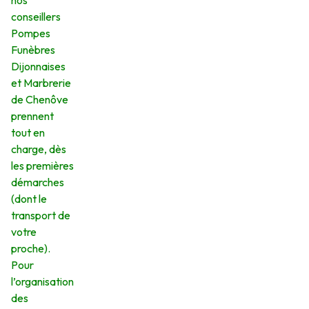
nos
conseillers
Pompes
Funèbres
Dijonnaises
et Marbrerie
de Chenôve
prennent
tout en
charge, dès
les premières
démarches
(dont le
transport de
votre
proche).
Pour
l’organisation
des