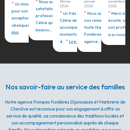
“
Nous avons été très
février
janvier
novembre
“
Un immense merci à Céline
2026
2026
2025
satisfaits du
pour son accompagnement
“
“
“
Un très grand merci à
Nous adressons tous
Merci à C
professionnalisme de
exceptionnel lors des
Céline de nous avoir
nos remerciements à
écoute, sa g
Céline qui nous a guidé avec
”
obsèques de notre ...
Lire
accompagner dans ces
toute l'équipe Pompes
son profess
”
beauco...
Lire plus
plus
moments si difficiles et
Funèbres Dijonnaises
a su nous co
”
”
d...
Lire plus
agence ...
Lire plus
Nos savoir-faire au service des familles
Notre agence Pompes Funèbres Dijonnaises et Marbrerie de
Chenôve est reconnue pour son engagement à offrir un
service de qualité, sa connaissance des traditions locales et
son accompagnement personnalisé auprès de chaque
famille. Nous répondons présents au quotidien, pour vous