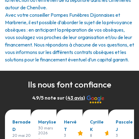
la réfection ou l’entretien de la sépulture dans les cimetières
autour de Chenôve.
Avec votre conseiller Pompes Funèbres Dijonnaises et
Marbrerie, il est possible d’aborder le sujet de la prévoyance
obsèques : en anticipant la préparation de vos obsèques,
vous soulagez vos proches de leur organisation et/ou de leur
financement. Nous répondons à chacune de vos questions, et
vous informons sur les différents contrats obsèques et les
solutions pour le financement éventuel d’un capital garanti.
Ils nous font confiance
4.9
/5 note sur (
43
avis)
Bernadette
Marylise
Hervé
Cyrille
Pascale
30 mars
D
T
K
J
2026
20 mai 2026
3
8
3