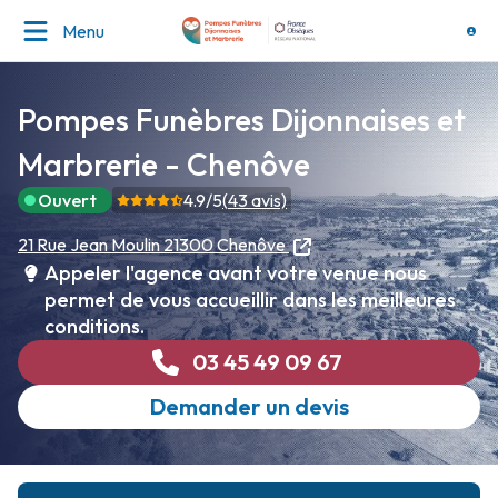
Menu
Pompes Funèbres Dijonnaises et
Marbrerie - Chenôve
Ouvert
4.9
/5
(
43
avis)
21 Rue Jean Moulin
21300 Chenôve
Appeler l'agence avant votre venue nous
permet de vous accueillir dans les meilleures
conditions.
03 45 49 09 67
Demander un devis