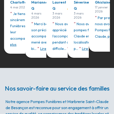
Charlotte
Marianne
Laurent
Séverine
Ghislaine
4 mai 2026
17 janvier
Q
Q
Q
2026
“
Je tiens à remercier
4 mars
3 mars
3 mars
“
2026
2026
2026
Par pratic
sincèrement les Pompes
“
“
“
Merci beaucoup à Kala pour
Nous avons énormément
Nous avons choisi les
nous avons 
Funèbres Saint Claude pour
son précieux
apprécié
pompes funèbres Saint
Pompes Fun
leur
accompagnement, qu'elle a
l’accompagnement de Kala
Claude en raison de sa
Claude, proc
”
accompagnement...
Lire
mené avec beaucoup de
pendant cette période si
localisation et de sa
plus
”
”
”
bi...
Lire plus
difficile...
Lire plus
p...
Lire plus
Nos savoir-faire au service des familles
Notre agence Pompes Funèbres et Marbrerie Saint-Claude
de Besançon est reconnue pour son engagement à offrir un
service de qualité, sa connaissance des traditions locales et