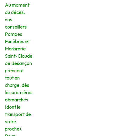
Au moment
du décès,
nos
conseillers
Pompes
Funèbres et
Marbrerie
Saint-Claude
de Besançon
prennent
tout en
charge, dès
les premières
démarches
(dont le
transport de
votre
proche).