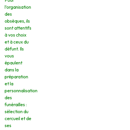
Pour
l’organisation
des
obsèques, ils
sont attentifs
à vos choix
et à ceux du
défunt. Ils
vous
épaulent
dans la
préparation
et la
personnalisation
des
funérailles :
sélection du
cercueil et de
ses