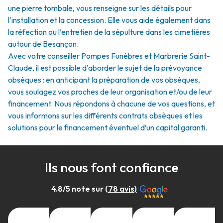
une pierre tombale, vous renseigne sur les détails pour
l'installation et la concession. Elle vous aide également dans
la réfection ou l’entretien de la sépulture dans les cimetières
autour de Besançon.
Avec votre conseiller Pompes Funèbres et Marbrerie Saint-
Claude, il est possible d’aborder le sujet de la prévoyance
obsèques : en anticipant la préparation de vos obsèques,
vous soulagez vos proches de leur organisation et/ou de leur
financement. Nous répondons à chacune de vos questions, et
vous informons sur les différents contrats obsèques et les
solutions pour le financement éventuel d’un capital garanti.
Ils nous font confiance
4.8
/5 note sur (
78
avis)