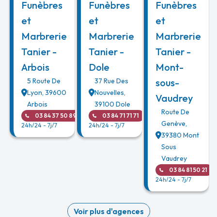
Funèbres
Funèbres
Funèbres
et
et
et
Marbrerie
Marbrerie
Marbrerie
Tanier -
Tanier -
Tanier -
Arbois
Dole
Mont-
5 Route De
37 Rue Des
sous-
Lyon
,
39600
Nouvelles
,
Vaudrey
Arbois
39100
Dole
Route De
03 84 37 50 89
03 84 71 71 71
Genève
,
24h/24 - 7j/7
24h/24 - 7j/7
39380
Mont
Sous
Vaudrey
03 84 81 50 21
24h/24 - 7j/7
Voir plus d'agences