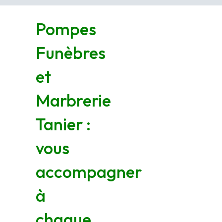
Pompes
Funèbres
et
Marbrerie
Tanier :
vous
accompagner
à
chaque