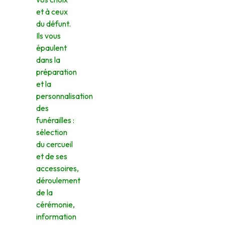
et à ceux
du défunt.
Ils vous
épaulent
dans la
préparation
et la
personnalisation
des
funérailles :
sélection
du cercueil
et de ses
accessoires,
déroulement
de la
cérémonie,
information