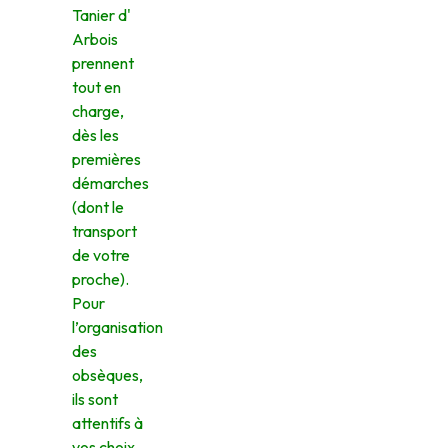
Tanier d'
Arbois
prennent
tout en
charge,
dès les
premières
démarches
(dont le
transport
de votre
proche).
Pour
l’organisation
des
obsèques,
ils sont
attentifs à
vos choix