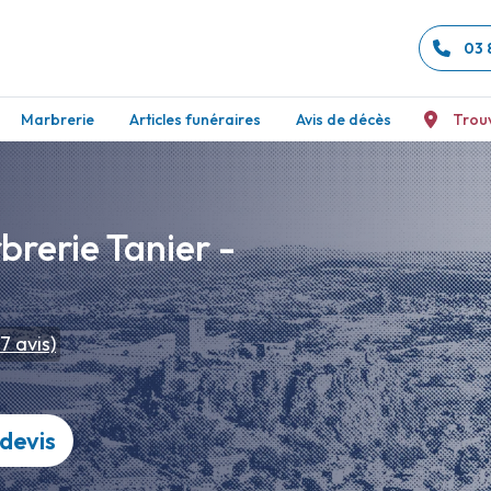
03 
Marbrerie
Articles funéraires
Avis de décès
Trou
rerie Tanier -
7
avis)
devis