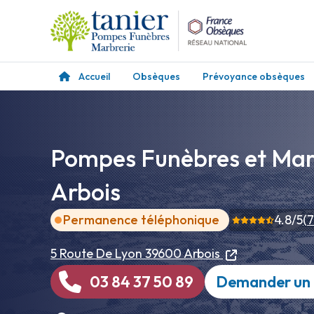
Accueil
Obsèques
Prévoyance obsèques
Pompes Funèbres et Marb
Arbois
Permanence téléphonique
4.8
/5
(
7
5 Route De Lyon
39600 Arbois
03 84 37 50 89
Demander un 