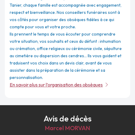
Tanier, chaque famille est accompagnée avec engagement,
respect et bienveillance. Nos conseillers funéraires sont à
vos côtés pour organiser des obsèques fidèles à ce qui
compte pour vous et votre proche.
Ils prennent le temps de vous écouter pour comprendre
votre situation, vos souhaits et ceux du défunt : inhumation
ou crémation, office religieux ou cérémonie civile, sépulture
au cimetière ou dispersion des cendres... Ils vous guident et
traduisent vos choix dans un devis clair, avant de vous
assister dans la préparation de la cérémonie et sa
personnalisation.
En savoir plus sur l’organisation des obsèques
Avis de décès
Marcel
MORVAN