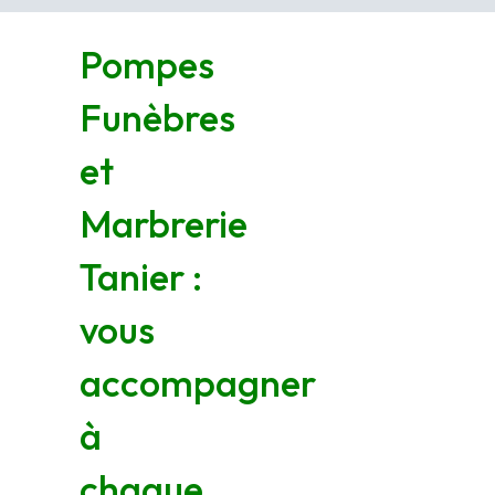
Pompes
Funèbres
et
Marbrerie
Tanier :
vous
accompagner
à
chaque