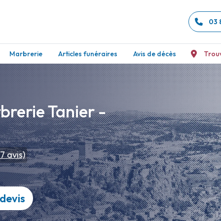
03 
Marbrerie
Articles funéraires
Avis de décès
Trou
rerie Tanier -
7
avis)
devis