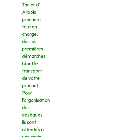
Tanier d'
Arbois
prennent
tout en
charge,
dès les
premières
démarches
(dont le
transport
de votre
proche).
Pour
l’organisation
des
obsèques,
ils sont
attentifs à
vos choix