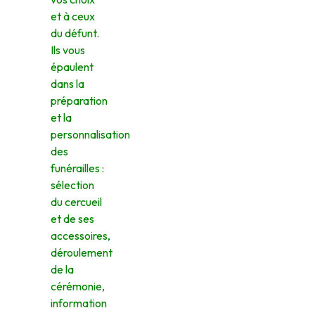
et à ceux
du défunt.
Ils vous
épaulent
dans la
préparation
et la
personnalisation
des
funérailles :
sélection
du cercueil
et de ses
accessoires,
déroulement
de la
cérémonie,
information