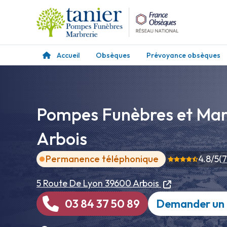
Accueil
Obsèques
Prévoyance obsèques
Pompes Funèbres et Marb
Arbois
Permanence téléphonique
4.8
/5
(
7
5 Route De Lyon
39600 Arbois
03 84 37 50 89
Demander un 