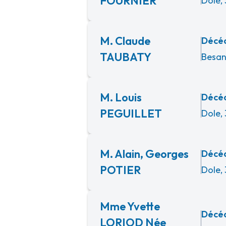
FOURNIER
Dole,
M. Claude
Décéd
TAUBATY
Besan
M. Louis
Décéd
PEGUILLET
Dole,
M. Alain, Georges
Décéd
POTIER
Dole,
Mme Yvette
Décéd
LORIOD Née