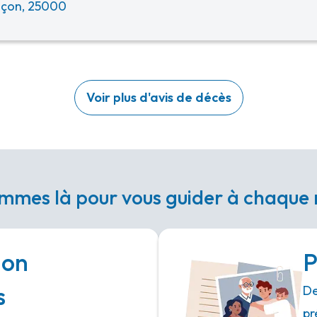
çon, 25000
Voir plus d'avis de décès
mmes là pour vous guider à chaqu
ion
P
s
De
pr