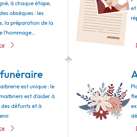
né, à chaque étape,
et
des obsèques : les
ré
 la préparation de la
 de l’hommage…
ce
funéraire
A
rbrerie est unique : le
Pl
marbriers est d’aider à
fl
 des défunts et à
ex
enir.
dé
ce