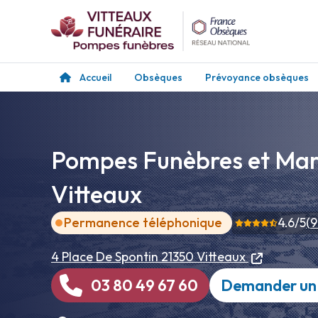
Accueil
Obsèques
Prévoyance obsèques
Pompes Funèbres et Marb
Vitteaux
Permanence téléphonique
4.6
/5
(
9
4 Place De Spontin
21350 Vitteaux
03 80 49 67 60
Demander un 