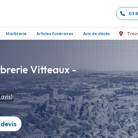
03 8
Marbrerie
Articles funéraires
Avis de décès
Trou
rerie Vitteaux -
avis)
devis