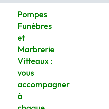
Pompes
Funèbres
et
Marbrerie
Vitteaux :
vous
accompagner
à
chaque