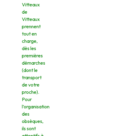
Vitteaux
de
Vitteaux
prennent
tout en
charge,
dès les
premières
démarches
(dont le
transport
de votre
proche).
Pour
l’organisation
des
obsèques,
ils sont
attentifs à