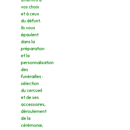
vos choix
et à ceux
du défunt.
Ils vous
épaulent
dans la
préparation
et la
personnalisation
des
funérailles :
sélection
du cercueil
et de ses
accessoires,
déroulement
de la
cérémonie,