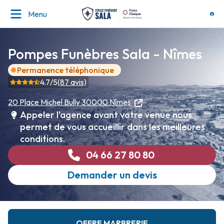
Menu
Pompes Funèbres Sala - Nîmes
Permanence téléphonique
4.7
/5
(
87
avis)
20 Place Michel Bully
30000 Nîmes
Appeler l'agence avant votre venue nous
permet de vous accueillir dans les meilleures
conditions.
04 66 27 80 80
Demander un devis
OFFRE MARBRERIE