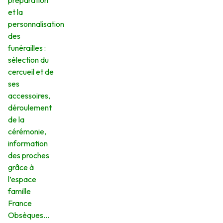
préparation
et la
personnalisation
des
funérailles :
sélection du
cercueil et de
ses
accessoires,
déroulement
de la
cérémonie,
information
des proches
grâce à
l’espace
famille
France
Obsèques…