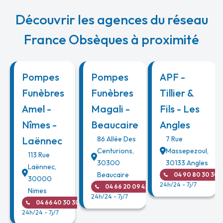
Découvrir les agences du réseau
France Obsèques à proximité
Pompes
Pompes
APF -
Funèbres
Funèbres
Tillier &
Amel -
Magali -
Fils - Les
Nîmes -
Beaucaire
Angles
Laënnec
86 Allée Des
7 Rue
Centurions
,
Massepezoul
,
113 Rue
30300
30133
Angles
Laënnec
,
Beaucaire
04 90 80 30 30
30000
24h/24 - 7j/7
04 66 20 09 42
Nimes
24h/24 - 7j/7
04 66 40 30 30
24h/24 - 7j/7