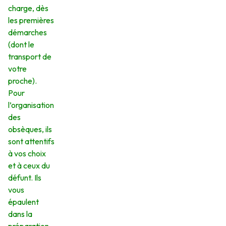
charge, dès
les premières
démarches
(dont le
transport de
votre
proche).
Pour
l’organisation
des
obsèques, ils
sont attentifs
à vos choix
et à ceux du
défunt. Ils
vous
épaulent
dans la