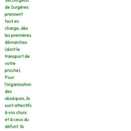
Secourgeon
de Surgères
prennent
tout en
charge, dès
les premières
démarches
(dont le
transport de
votre
proche).
Pour
l’organisation
des
obsèques, ils
sont attentifs
à vos choix
et à ceux du
défunt. Ils