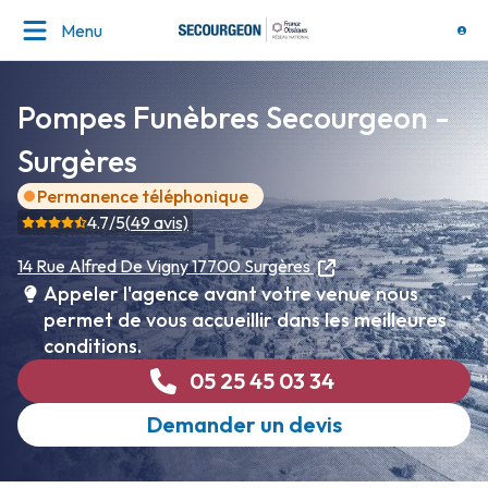
Menu
Pompes Funèbres Secourgeon -
Surgères
Permanence téléphonique
4.7
/5
(
49
avis)
14 Rue Alfred De Vigny
17700 Surgères
Appeler l'agence avant votre venue nous
permet de vous accueillir dans les meilleures
conditions.
05 25 45 03 34
Demander un devis