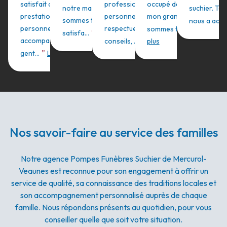
satisfait de la
professionnel, des
occupé des funérailles d
notre maman. Nous
suchier. Tou
prestation. Le
personnes à l'écoute,
mon grand-père. Nous
sommes très
nous a accuei
”
personnel nous a
respectueuses, de bons
sommes très sati...
Lire
”
satisfa...
Lire plus
”
accompagné avec
conseils, ...
Lire plus
plus
”
gent...
Lire plus
Nos savoir-faire au service des familles
Notre agence Pompes Funèbres Suchier de Mercurol-
Veaunes est reconnue pour son engagement à offrir un
service de qualité, sa connaissance des traditions locales et
son accompagnement personnalisé auprès de chaque
famille. Nous répondons présents au quotidien, pour vous
conseiller quelle que soit votre situation.