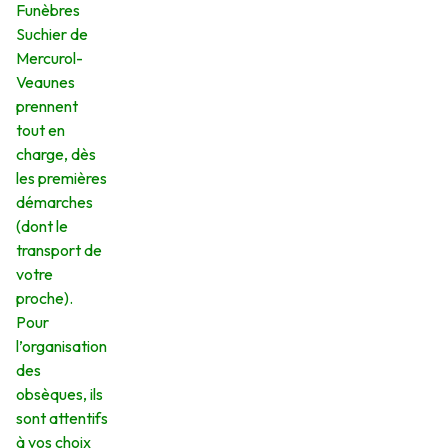
Funèbres
Suchier de
Mercurol-
Veaunes
prennent
tout en
charge, dès
les premières
démarches
(dont le
transport de
votre
proche).
Pour
l’organisation
des
obsèques, ils
sont attentifs
à vos choix