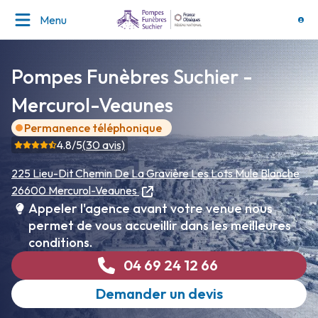
Menu
Pompes Funèbres Suchier -
Mercurol-Veaunes
Permanence téléphonique
4.8
/5
(
30
avis)
225 Lieu-Dit Chemin De La Gravière
Les Lots Mule Blanche
26600 Mercurol-Veaunes
Appeler l'agence avant votre venue nous
permet de vous accueillir dans les meilleures
conditions.
04 69 24 12 66
Demander un devis