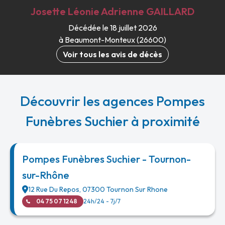
Josette Léonie Adrienne
GAILLARD
Décédée le 18 juillet 2026
à Beaumont-Monteux (26600)
Voir tous les avis de décès
Découvrir les agences Pompes
Funèbres Suchier à proximité
Pompes Funèbres Suchier - Tournon-
sur-Rhône
12 Rue Du Repos
,
07300
Tournon Sur Rhone
04 75 07 12 48
24h/24 - 7j/7