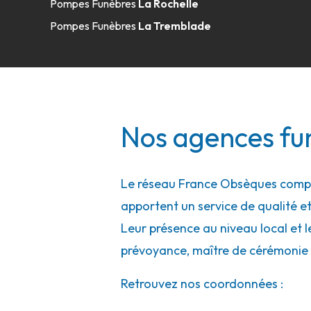
Pompes Funèbres
La Rochelle
05 25 45 03 33
Consulter l'agence
Pompes Funèbres
La Tremblade
A votre écoute 24h/24 7j/7
Nos agences fu
Le réseau France Obsèques compte
apportent un service de qualité et
Leur présence au niveau local et l
prévoyance, maître de cérémonie 
Retrouvez nos coordonnées :