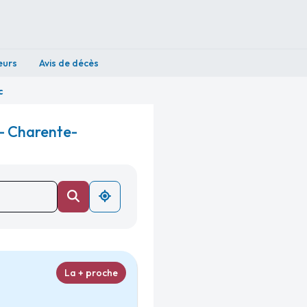
eurs
Avis de décès
c
- Charente-
La + proche