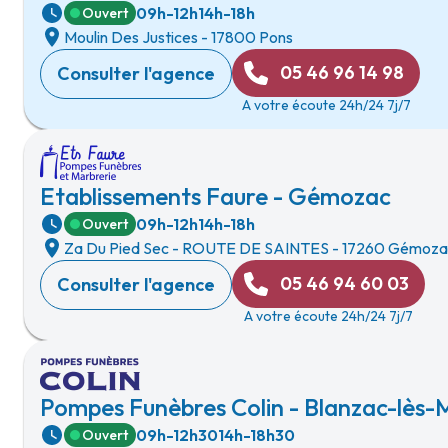
09h-12h
14h-18h
Ouvert
Moulin Des Justices
-
17800 Pons
05 46 96 14 98
Consulter l'agence
A votre écoute 24h/24 7j/7
Etablissements Faure - Gémozac
09h-12h
14h-18h
Ouvert
Za Du Pied Sec
-
ROUTE DE SAINTES
-
17260 Gémoza
05 46 94 60 03
Consulter l'agence
A votre écoute 24h/24 7j/7
Pompes Funèbres Colin - Blanzac-lès
09h-12h30
14h-18h30
Ouvert