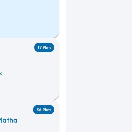
17.9km
c
36.9km
-Matha