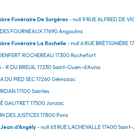
bre Funéraire De Surgères
- null
9 RUE ALFRED DE VI
DES FOURNEAUX
17690
Angoulins
re Funéraire La Rochelle
- null
6 RUE BRÉTIGNIÈRE
1
DENFERT ROCHEREAU
17300
Rochefort
S
- R
DU BREUIL
17230
Saint-Ouen-d'Aunis
A DU PIED SEC
17260
Gémozac
URDAN
17100
Saintes
É GAUTRET
17500
Jonzac
N DES JUSTICES
17800
Pons
 Jean d'Angély
- null
63 RUE LACHEVALLE
17400
Saint-