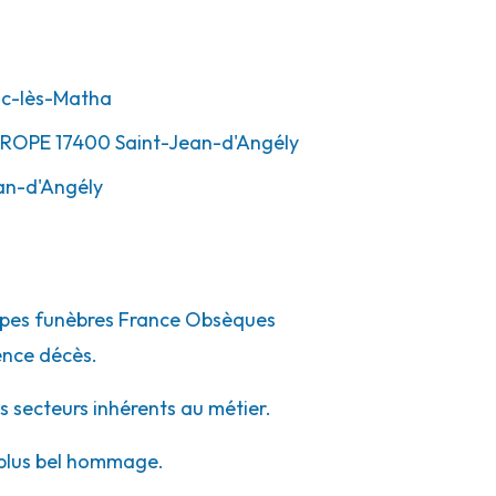
c-lès-Matha
TROPE
17400
Saint-Jean-d'Angély
an-d'Angély
ompes funèbres France Obsèques
ence décès.
s secteurs inhérents au métier.
e plus bel hommage.