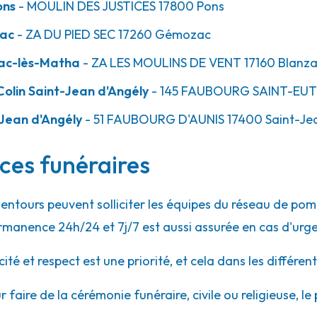
ons
- MOULIN DES JUSTICES
17800
Pons
zac
- ZA DU PIED SEC
17260
Gémozac
zac-lès-Matha
- ZA LES MOULINS DE VENT
17160
Blanza
olin Saint-Jean d'Angély
- 145 FAUBOURG SAINT-EU
Jean d'Angély
- 51 FAUBOURG D'AUNIS
17400
Saint-Je
ces funéraires
lentours peuvent solliciter les équipes du réseau de p
rmanence 24h/24 et 7j/7 est aussi assurée en cas d'urg
 et respect est une priorité, et cela dans les différent
r faire de la cérémonie funéraire, civile ou religieuse, l