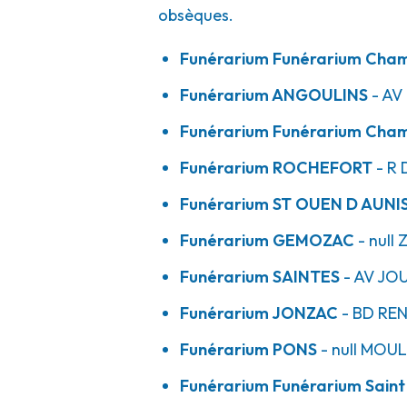
obsèques.
Funérarium
Funérarium Cham
Funérarium
ANGOULINS
- AV
Funérarium
Funérarium Chamb
Funérarium
ROCHEFORT
- R
Funérarium
ST OUEN D AUNI
Funérarium
GEMOZAC
- null
Z
Funérarium
SAINTES
- AV
JO
Funérarium
JONZAC
- BD
REN
Funérarium
PONS
- null
MOULI
Funérarium
Funérarium Saint