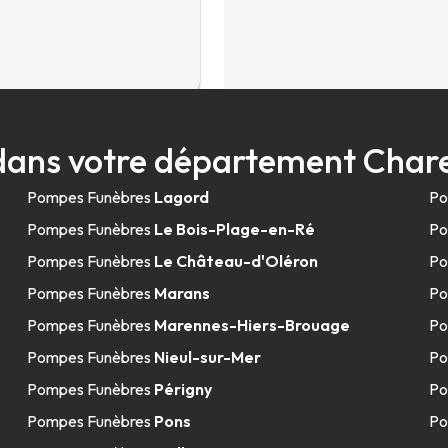
43.0km
dans votre département Char
int-Jean d'Angély
Pompes Funèbres
Lagord
Po
ly
Pompes Funèbres
Le Bois-Plage-en-Ré
Po
Pompes Funèbres
Le Château-d'Oléron
Po
Pompes Funèbres
Marans
Po
Pompes Funèbres
Marennes-Hiers-Brouage
Po
44.6km
Pompes Funèbres
Nieul-sur-Mer
Po
Angély
Pompes Funèbres
Périgny
Po
Pompes Funèbres
Pons
Po