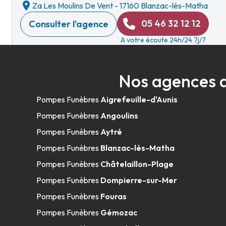
Za Les Moulins De Vent
-
17160 Blanzac-lès-Matha
05 46 32 12 12
Consulter l'agence
A votre écoute 24h/24 7j/7
Nos agences 
Pompes Funèbres Marbrerie Colin - Sa
Pompes Funèbres
Aigrefeuille-d'Aunis
145 Faubourg Saint-Eutrope
-
17400 Saint-Jean-d'Angé
Pompes Funèbres
Angoulins
05 46 24 09 10
Consulter l'agence
Pompes Funèbres
Aytré
A votre écoute 24h/24 7j/7
Pompes Funèbres
Blanzac-lès-Matha
Pompes Funèbres
Châtelaillon-Plage
Pompes Funèbres
Dompierre-sur-Mer
Pompes Funèbres Colin - Saint Jean d'
Pompes Funèbres
Fouras
08h30-12h30
14h-19h
Ouvert
Pompes Funèbres
Gémozac
51 Faubourg D'Aunis
-
17400 Saint-Jean-d'Angély