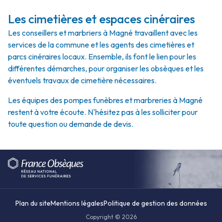
Les cimetières et espaces cinéraires
Les conseillers et marbriers à Magné travaillent avec les
services de la commune et les agents des cimetières et
parcs cinéraires locaux. Ensemble, ils font le lien pour les
différentes démarches, pour organiser les obsèques et les
éventuels travaux de cimetière nécessaires.
Les équipes des pompes funèbres et marbreries à Magné
restent à votre écoute. N'hésitez pas à les solliciter pour
toute question ou demande de devis.
Plan du site
Mentions légales
Politique de gestion des données
Copyright © 2026