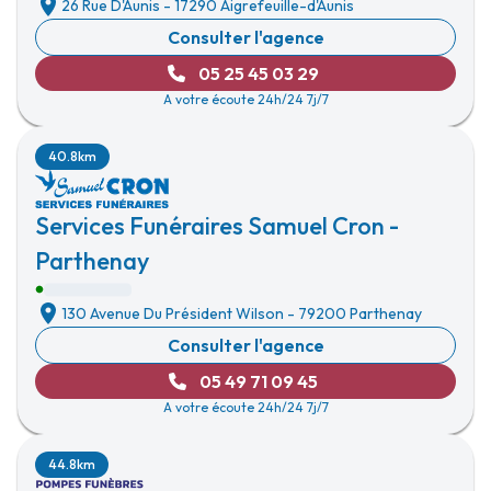
26 Rue D'Aunis
-
17290 Aigrefeuille-d'Aunis
Consulter l'agence
05 25 45 03 29
A votre écoute 24h/24 7j/7
40.8km
Services Funéraires Samuel Cron -
Parthenay
130 Avenue Du Président Wilson
-
79200 Parthenay
Consulter l'agence
05 49 71 09 45
A votre écoute 24h/24 7j/7
44.8km