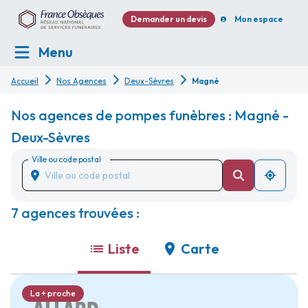
Demander un devis
Mon espace
Menu
Accueil
Nos Agences
Deux-Sèvres
Magné
Nos agences de pompes funèbres : Magné -
Deux-Sèvres
Ville ou code postal
7 agences trouvées :
Liste
Carte
La + proche