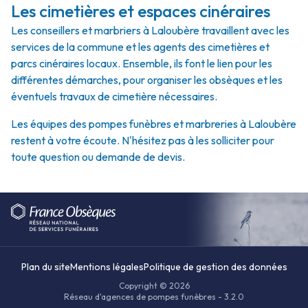
Les cimetières et espaces cinéraires
Les conseillers et marbriers à Laloubère travaillent avec les
services de la commune et les agents des cimetières et
parcs cinéraires locaux. Ensemble, ils font le lien pour les
différentes démarches, pour organiser les obsèques et les
éventuels travaux de cimetière nécessaires.
Les équipes des pompes funèbres et marbreries à Laloubère
restent à votre écoute. N'hésitez pas à les solliciter pour
toute question ou demande de devis.
Plan du site
Mentions légales
Politique de gestion des données
Copyright © 2026
Réseau d'agences de pompes funèbres - 3.2.0