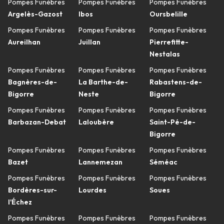
Pompes Funèbres
Pompes Funèbres
Pompes Funèbres
Argelès-Gazost
Ibos
Oursbelille
Pompes Funèbres
Pompes Funèbres
Pompes Funèbres
Aureilhan
Juillan
Pierrefitte-
Nestalas
Pompes Funèbres
Pompes Funèbres
Pompes Funèbres
Bagnères-de-
La Barthe-de-
Rabastens-de-
Bigorre
Neste
Bigorre
Pompes Funèbres
Pompes Funèbres
Pompes Funèbres
Barbazan-Debat
Laloubère
Saint-Pé-de-
Bigorre
Pompes Funèbres
Pompes Funèbres
Pompes Funèbres
Bazet
Lannemezan
Séméac
Pompes Funèbres
Pompes Funèbres
Pompes Funèbres
Bordères-sur-
Lourdes
Soues
l'Échez
Pompes Funèbres
Pompes Funèbres
Pompes Funèbres