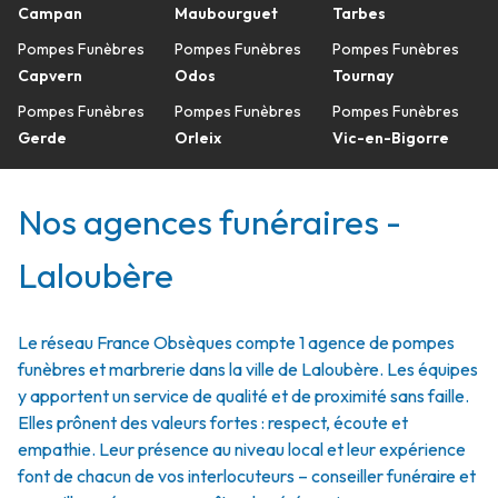
Campan
Maubourguet
Tarbes
Pompes Funèbres
Pompes Funèbres
Pompes Funèbres
Capvern
Odos
Tournay
Pompes Funèbres
Pompes Funèbres
Pompes Funèbres
Gerde
Orleix
Vic-en-Bigorre
Nos agences funéraires -
Laloubère
Le réseau France Obsèques compte 1 agence de pompes
funèbres et marbrerie dans la ville de Laloubère. Les équipes
y apportent un service de qualité et de proximité sans faille.
Elles prônent des valeurs fortes : respect, écoute et
empathie. Leur présence au niveau local et leur expérience
font de chacun de vos interlocuteurs – conseiller funéraire et