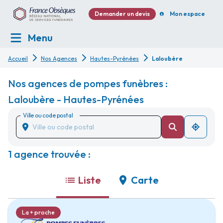
Demander un devis
Mon espace
Menu
Accueil
Nos Agences
Hautes-Pyrénées
Laloubère
Nos agences de pompes funèbres :
Laloubère - Hautes-Pyrénées
Ville ou code postal
1 agence trouvée :
Liste
Carte
La + proche