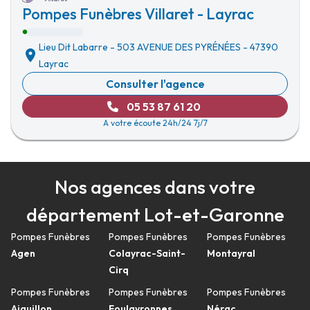
Pompes Funèbres Villaret - Layrac
Lieu Dit Labarre
-
503 AVENUE DES PYRÉNÉES
-
47390
Layrac
Consulter l'agence
05 53 87 61 20
A votre écoute 24h/24 7j/7
Nos agences dans votre
département Lot-et-Garonne
Pompes Funèbres
Pompes Funèbres
Pompes Funèbres
Agen
Colayrac-Saint-
Montayral
Cirq
Pompes Funèbres
Pompes Funèbres
Pompes Funèbres
Aiguillon
Foulayronnes
Nérac