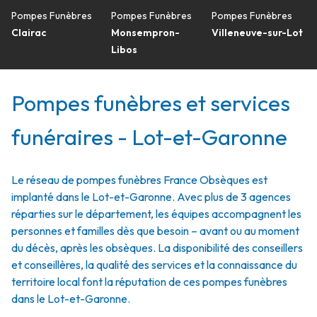
Pompes Funèbres
Pompes Funèbres
Pompes Funèbres
Clairac
Monsempron-
Villeneuve-sur-Lot
Libos
Pompes funèbres et services
funéraires - Lot-et-Garonne
Le réseau de pompes funèbres France Obsèques est
implanté dans le Lot-et-Garonne. Avec plus de 3 agences
réparties sur le département, les équipes accompagnent les
personnes et familles dès que besoin – avant ou au moment
du décès, après les obsèques. La disponibilité des conseillers
et conseillères, la qualité des services et la connaissance du
territoire local font la réputation de ces pompes funèbres
dans le Lot-et-Garonne.