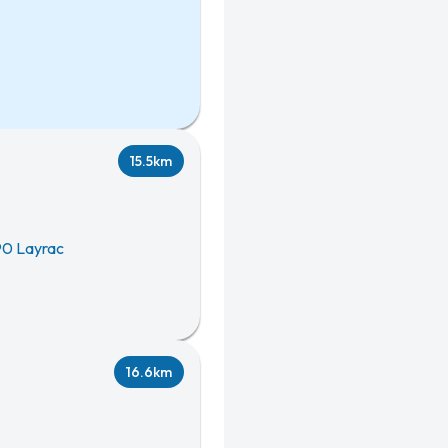
15.5km
0 Layrac
16.6km