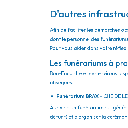
A votre écoute 24h/24 7j/7
D'autres infrastr
Afin de faciliter les démarches ob
dont le personnel des funérarium
Pour vous aider dans votre réflex
Les funérariums à pr
Bon-Encontre et ses environs dispo
obsèques.
Funérarium
BRAX
- CHE
DE L
À savoir, un funérarium est généra
défunt) et d'organiser la cérémonie