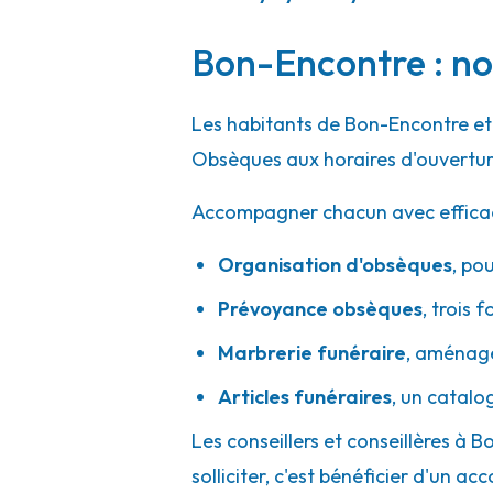
05 82 81 60 00
Consulter l'agence
Bon-Encontre : no
A votre écoute 24h/24 7j/7
Les habitants de Bon-Encontre et 
Pompes Funèbres 82 - Montauban
Obsèques aux horaires d'ouvertur
Accompagner chacun avec efficacité
24A Rue De L'Égalité
-
82000 Montauban
05 82 73 08 30
Consulter l'agence
Organisation d'obsèques
,
pou
A votre écoute 24h/24 7j/7
Prévoyance obsèques
,
trois f
Marbrerie funéraire
,
aménager
Pompes Funèbres Pauly - Eymet
Articles funéraires
,
un catalo
Les conseillers et conseillères à 
30 Avenue Du Pont De Juillet
-
24500 Eymet
solliciter, c'est bénéficier d'un
05 53 23 47 52
Consulter l'agence