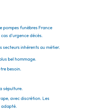
 de pompes funèbres France
 cas d'urgence décès.
s secteurs inhérents au métier.
e plus bel hommage.
otre besoin.
a sépulture.
tape, avec discrétion. Les
e adapté.