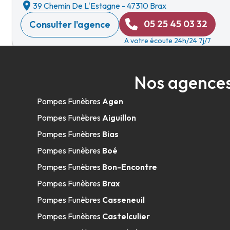
39 Chemin De L'Estagne
-
47310 Brax
05 25 45 03 32
Consulter l'agence
A votre écoute 24h/24 7j/7
Nos agences
Pompes Funèbres Bély Fabrice - Valen
Pompes Funèbres
Agen
21 Place Sylvain Dumon
-
82400 Valence
Pompes Funèbres
Aiguillon
05 63 04 01 23
Consulter l'agence
Pompes Funèbres
Bias
A votre écoute 24h/24 7j/7
Pompes Funèbres
Boé
Pompes Funèbres
Bon-Encontre
Pompes Funèbres
Brax
Pompes Funèbres Bély Fabrice - Moiss
Pompes Funèbres
Casseneuil
Pompes Funèbres
Castelculier
46 Rue Du Chasselas
-
82200 Moissac