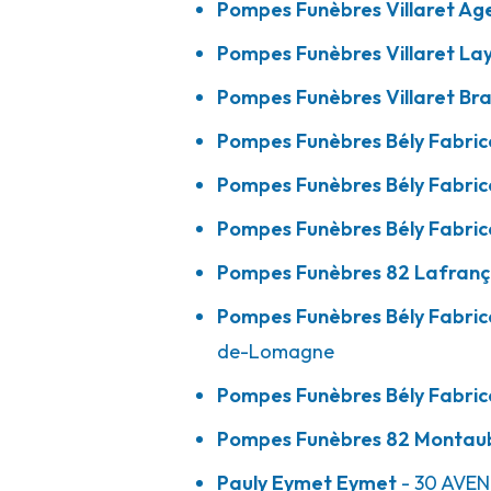
Pompes Funèbres Villaret Ag
A votre écoute 24h/24 7j/7
Pompes Funèbres Villaret La
Pompes Funèbres Villaret Br
Pompes Funèbres Bély Fabrice - Beau
Pompes Funèbres Bély Fabric
Lomagne
Pompes Funèbres Bély Fabric
20 Rue Timoko, Lieu Dit Grand Pin
-
ZI BORDEVILLE II
Pompes Funèbres Bély Fabric
Lomagne
Pompes Funèbres 82 Lafranç
05 63 30 76 34
Consulter l'agence
Pompes Funèbres Bély Fabr
A votre écoute 24h/24 7j/7
de-Lomagne
Pompes Funèbres Bély Fabri
Pompes Funèbres Bély Fabrice - Mont
Pompes Funèbres 82 Montau
11 Boulevard De La République
-
82700 Montech
Pauly Eymet Eymet
- 30 AVEN