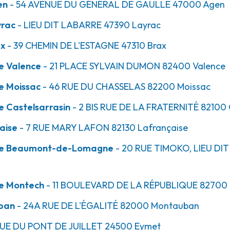
en
- 54 AVENUE DU GÉNÉRAL DE GAULLE
47000
Agen
yrac
- LIEU DIT LABARRE
47390
Layrac
44.9km
ax
- 39 CHEMIN DE L'ESTAGNE
47310
Brax
mont-de-
e Valence
- 21 PLACE SYLVAIN DUMON
82400
Valence
e Moissac
- 46 RUE DU CHASSELAS
82200
Moissac
-
82500 Beaumont-de-
e Castelsarrasin
- 2 BIS RUE DE LA FRATERNITÉ
82100
aise
- 7 RUE MARY LAFON
82130
Lafrançaise
ice Beaumont-de-Lomagne
- 20 RUE TIMOKO, LIEU DI
50.4km
ce Montech
- 11 BOULEVARD DE LA RÉPUBLIQUE
82700
ech
ban
- 24A RUE DE L'ÉGALITÉ
82000
Montauban
UE DU PONT DE JUILLET
24500
Eymet