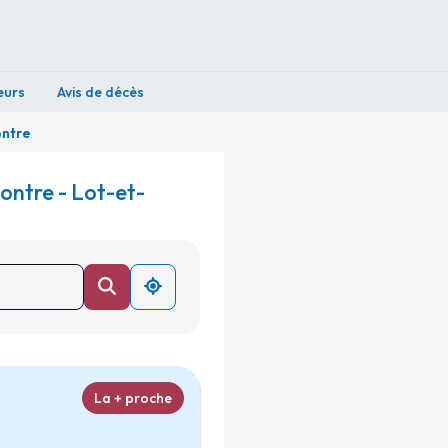
eurs
Avis de décès
ntre
ontre - Lot-et-
La + proche