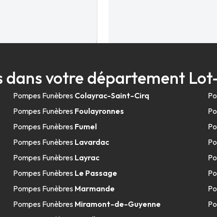
19.3km
 dans votre département Lo
ce
Pompes Funèbres
Colayrac-Saint-Cirq
Po
Pompes Funèbres
Foulayronnes
Po
Pompes Funèbres
Fumel
Po
Pompes Funèbres
Lavardac
Po
Pompes Funèbres
Layrac
Po
32.1km
Pompes Funèbres
Le Passage
Po
ac
Pompes Funèbres
Marmande
Po
Pompes Funèbres
Miramont-de-Guyenne
Po