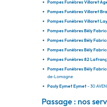
Pompes Funèbres Villaret Ag
Pompes Funèbres Villaret Br
Pompes Funèbres Bély Fabrice - Beau
Pompes Funèbres Villaret La
Lomagne
Pompes Funèbres Bély Fabric
Pompes Funèbres Bély Fabric
20 Rue Timoko, Lieu Dit Grand Pin
-
ZI BORDEVILLE II
Lomagne
Pompes Funèbres Bély Fabric
05 63 30 76 34
Consulter l'agence
Pompes Funèbres 82 Lafranç
A votre écoute 24h/24 7j/7
Pompes Funèbres Bély Fabr
de-Lomagne
Pompes Funèbres Pauly - Eymet
Pauly Eymet Eymet
- 30 AVEN
30 Avenue Du Pont De Juillet
-
24500 Eymet
Passage : nos serv
05 53 23 47 52
Consulter l'agence