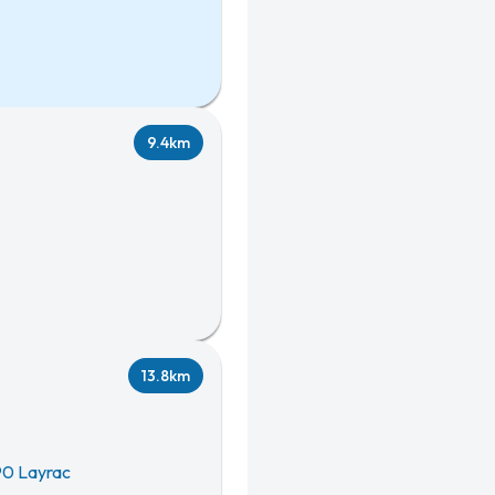
9.4km
13.8km
0 Layrac