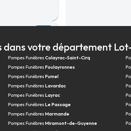
24.8km
ce
 dans votre département Lo
Pompes Funèbres
Colayrac-Saint-Cirq
Po
Pompes Funèbres
Foulayronnes
Po
Pompes Funèbres
Fumel
Po
Pompes Funèbres
Lavardac
Po
39.2km
Pompes Funèbres
Layrac
Po
ac
Pompes Funèbres
Le Passage
Po
Pompes Funèbres
Marmande
Po
Pompes Funèbres
Miramont-de-Guyenne
Po