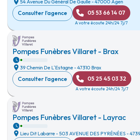
54 Avenue Du Général De Gaulle
-
47000 Agen
05 53 66 14 07
Consulter l'agence
A votre écoute 24h/24 7j/7
Pompes Funèbres Villaret - Brax
39 Chemin De L'Estagne
-
47310 Brax
05 25 45 03 32
Consulter l'agence
A votre écoute 24h/24 7j/7
Pompes Funèbres Villaret - Layrac
Lieu Dit Labarre
-
503 AVENUE DES PYRÉNÉES
-
4739