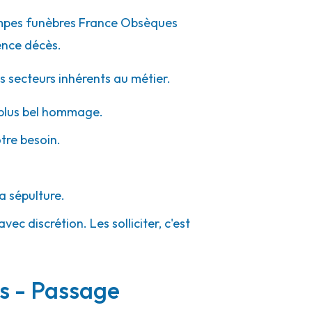
pompes funèbres France Obsèques
ence décès.
s secteurs inhérents au métier.
e plus bel hommage.
otre besoin.
a sépulture.
ec discrétion. Les solliciter, c'est
rs - Passage