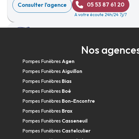
05 53 87 61 20
Consulter l'agence
A votre écoute 24h/24 7j/7
Pompes Funèbres Bély Fabrice - Valen
Nos agences
21 Place Sylvain Dumon
-
82400 Valence
Pompes Funèbres
Agen
05 63 04 01 23
Consulter l'agence
Pompes Funèbres
Aiguillon
A votre écoute 24h/24 7j/7
Pompes Funèbres
Bias
Pompes Funèbres
Boé
Pompes Funèbres
Bon-Encontre
Pompes Funèbres Bély Fabrice - Moiss
Pompes Funèbres
Brax
Pompes Funèbres
Casseneuil
46 Rue Du Chasselas
-
82200 Moissac
Pompes Funèbres
Castelculier
05 63 39 06 85
Consulter l'agence