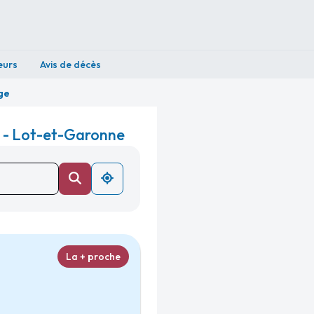
eurs
Avis de décès
ge
 - Lot-et-Garonne
La + proche