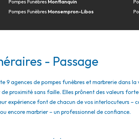
Pompes Funèbres
Monflanquin
Po
Pompes Funèbres
Monsempron-Libos
Po
43.3km
sarrasin
néraires - Passage
 9 agences de pompes funèbres et marbrerie dans la vi
49.1km
 de proximité sans faille. Elles prônent des valeurs forte
eur expérience font de chacun de vos interlocuteurs – con
ou encore marbrier – un professionnel de confiance.