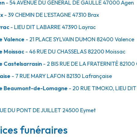
en
- 54 AVENUE DU GÉNÉRAL DE GAULLE
47000
Agen
ax
- 39 CHEMIN DE L'ESTAGNE
47310
Brax
49.1km
mont-de-
yrac
- LIEU DIT LABARRE
47390
Layrac
e Valence
- 21 PLACE SYLVAIN DUMON
82400
Valence
e Moissac
- 46 RUE DU CHASSELAS
82200
Moissac
-
82500 Beaumont-de-
e Castelsarrasin
- 2 BIS RUE DE LA FRATERNITÉ
82100
aise
- 7 RUE MARY LAFON
82130
Lafrançaise
ice Beaumont-de-Lomagne
- 20 RUE TIMOKO, LIEU DI
50.8km
UE DU PONT DE JUILLET
24500
Eymet
ices funéraires