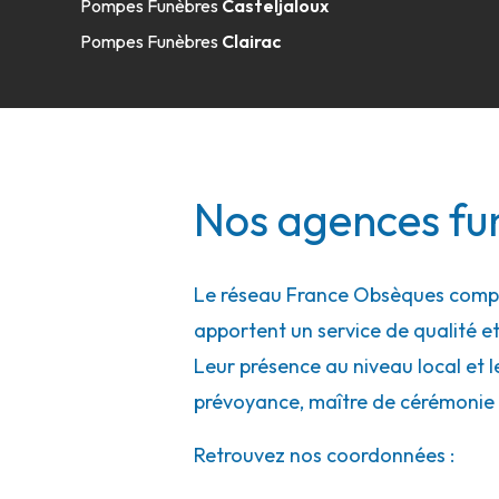
Pompes Funèbres
Casteljaloux
A votre écoute 24h/24 7j/7
Pompes Funèbres
Clairac
Pompes Funèbres Bély Fabrice - Castel
2 Bis Rue De La Fraternité
-
82100 Castelsarrasin
Nos agences fu
05 63 04 05 28
Consulter l'agence
A votre écoute 24h/24 7j/7
Le réseau France Obsèques compte
apportent un service de qualité et
Pompes Funèbres 82 - Lafrançaise
Leur présence au niveau local et l
prévoyance, maître de cérémonie 
7 Rue Mary Lafon
-
82130 Lafrançaise
Retrouvez nos coordonnées :
05 82 73 08 51
Consulter l'agence
A votre écoute 24h/24 7j/7