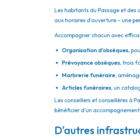
A votre écoute 24h/24 7j/7
Les habitants du Passage et des 
aux horaires d'ouverture – une pe
Accompagner chacun avec efficacité
Organisation d'obsèques
,
pou
Prévoyance obsèques
,
trois f
Marbrerie funéraire
,
aménager
Articles funéraires
,
un catalo
Les conseillers et conseillères à P
bénéficier d'un accompagnement h
D'autres infrastru