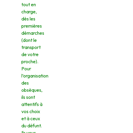
tout en
charge,
dès les
premières
démarches
(dont le
transport
de votre
proche).
Pour
l’organisation
des
obsèques,
ils sont
attentifs à
vos choix
et à ceux
du défunt.
Ils vous