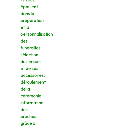
épaulent
dans la
préparation
et la
personnalisation
des
funérailles :
sélection
du cercueil
et de ses
accessoires,
déroulement
de la
cérémonie,
information
des
proches
grâce à