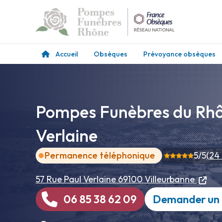
Accueil
Obsèques
Prévoyance obsèques
Pompes Funèbres du Rhôn
Verlaine
Permanence téléphonique
5
/5
(
24
57 Rue Paul Verlaine
69100 Villeurbanne
06 85 38 62 09
Demander un 