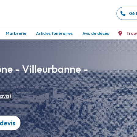
06 
Marbrerie
Articles funéraires
Avis de décès
Trou
e - Villeurbanne -
avis)
devis