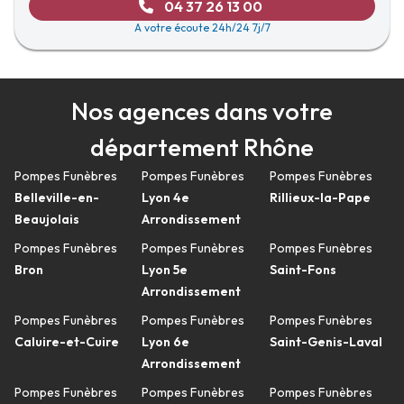
04 37 26 13 00
A votre écoute 24h/24 7j/7
Nos agences dans votre
département Rhône
Pompes Funèbres
Pompes Funèbres
Pompes Funèbres
Belleville-en-
Lyon 4e
Rillieux-la-Pape
Beaujolais
Arrondissement
Pompes Funèbres
Pompes Funèbres
Pompes Funèbres
Bron
Lyon 5e
Saint-Fons
Arrondissement
Pompes Funèbres
Pompes Funèbres
Pompes Funèbres
Caluire-et-Cuire
Lyon 6e
Saint-Genis-Laval
Arrondissement
Pompes Funèbres
Pompes Funèbres
Pompes Funèbres