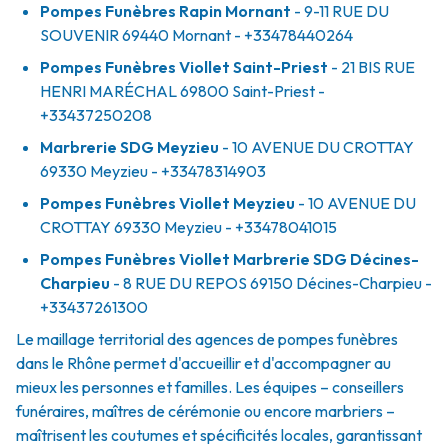
Pompes Funèbres Rapin Mornant
- 9-11 RUE DU
SOUVENIR
69440
Mornant
- +33478440264
Pompes Funèbres Viollet Saint-Priest
- 21 BIS RUE
HENRI MARÉCHAL
69800
Saint-Priest
-
+33437250208
Marbrerie SDG Meyzieu
- 10 AVENUE DU CROTTAY
69330
Meyzieu
- +33478314903
Pompes Funèbres Viollet Meyzieu
- 10 AVENUE DU
CROTTAY
69330
Meyzieu
- +33478041015
Pompes Funèbres Viollet Marbrerie SDG Décines-
Charpieu
- 8 RUE DU REPOS
69150
Décines-Charpieu
-
+33437261300
Le maillage territorial des agences de pompes funèbres
dans le Rhône permet d'accueillir et d'accompagner au
mieux les personnes et familles. Les équipes – conseillers
funéraires, maîtres de cérémonie ou encore marbriers –
maîtrisent les coutumes et spécificités locales, garantissant