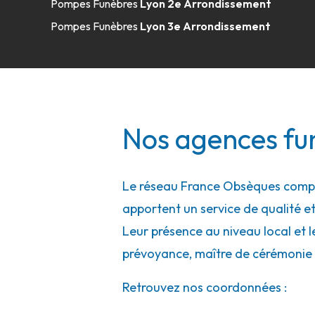
Pompes Funèbres
Lyon 2e Arrondissement
04 78 04 10 15
Consulter l'agence
Pompes Funèbres
Lyon 3e Arrondissement
A votre écoute 24h/24 7j/7
Pompes Funèbres Viollet - Saint-Pries
Nos agences fun
21 Bis Rue Henri Maréchal
-
69800 Saint-Priest
04 37 25 02 08
Consulter l'agence
Le réseau France Obsèques compte
A votre écoute 24h/24 7j/7
apportent un service de qualité et
Leur présence au niveau local et l
Marbrerie SDG - Pont-de-Chéruy
prévoyance, maître de cérémonie 
15 Rue César Sornin
Retrouvez nos coordonnées :
-
38230 Pont-de-Chéruy
04 78 31 49 03
Consulter l'agence