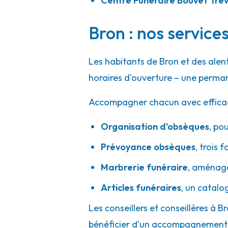
Centre Funéraire Bouvet Tré
A votre écoute 24h/24 7j/7
Bron : nos service
Pompes Funèbres Alain Besset - Pont
Les habitants de Bron et des ale
Rue Denis Crapon
-
LE PLAN DES AIRS
-
38780 Pont-
horaires d'ouverture – une perman
04 74 20 42 00
Consulter l'agence
Accompagner chacun avec efficacité
A votre écoute 24h/24 7j/7
Organisation d'obsèques
,
pou
Prévoyance obsèques
,
trois f
Pompes Funèbres Rapin - Mornant
Marbrerie funéraire
,
aménager
9-11 Rue Du Souvenir
-
69440 Mornant
Articles funéraires
,
un catalo
04 78 44 02 64
Consulter l'agence
Les conseillers et conseillères à B
A votre écoute 24h/24 7j/7
bénéficier d'un accompagnement h