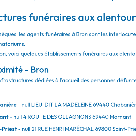
26.6km
ctures funéraires aux alentour
sèques, les agents funéraires à Bron sont les interlocute
matoriums.
ion, voici quelques établissements funéraires aux alento
ximité - Bron
nfrastructures dédiées à l'accueil des personnes défunte
anière
- null
LIEU-DIT LA MADELEINE
69440
Chabaniè
ant
- null
4 ROUTE DES OLLAGNONS
69440
Mornant
-Priest
- null
21 RUE HENRI MARÉCHAL
69800
Saint-Pri