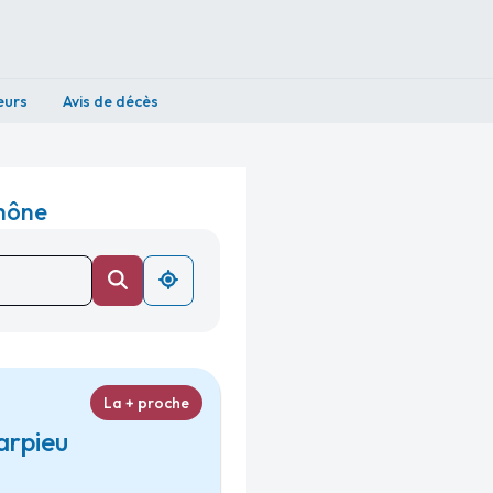
eurs
Avis de décès
Rhône
La + proche
arpieu