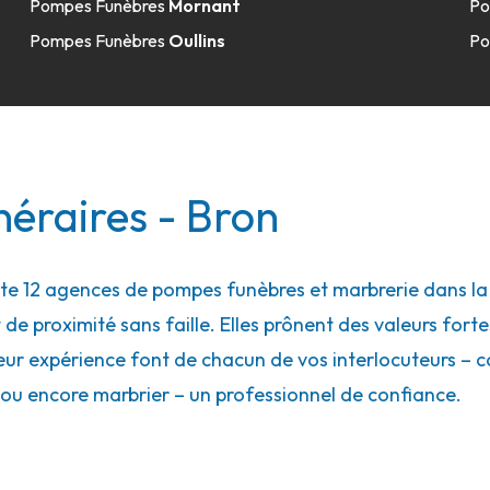
Pompes Funèbres
Mornant
Po
Pompes Funèbres
Oullins
Po
6.5km
t
éraires - Bron
 12 agences de pompes funèbres et marbrerie dans la vi
 de proximité sans faille. Elles prônent des valeurs forte
17.8km
eur expérience font de chacun de vos interlocuteurs – con
ou encore marbrier – un professionnel de confiance.