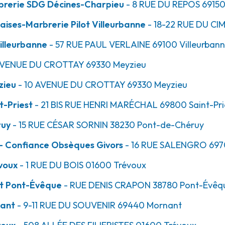
brerie SDG Décines-Charpieu
- 8 RUE DU REPOS
6915
ises-Marbrerie Pilot Villeurbanne
- 18-22 RUE DU CI
23.1km
illeurbanne
- 57 RUE PAUL VERLAINE
69100
Villeurban
AVENUE DU CROTTAY
69330
Meyzieu
zieu
- 10 AVENUE DU CROTTAY
69330
Meyzieu
t-Priest
- 21 BIS RUE HENRI MARÉCHAL
69800
Saint-Pri
ruy
- 15 RUE CÉSAR SORNIN
38230
Pont-de-Chéruy
- Confiance Obsèques Givors
- 16 RUE SALENGRO
697
25.0km
voux
- 1 RUE DU BOIS
01600
Trévoux
et Pont-Évêque
- RUE DENIS CRAPON
38780
Pont-Évêq
nant
- 9-11 RUE DU SOUVENIR
69440
Mornant