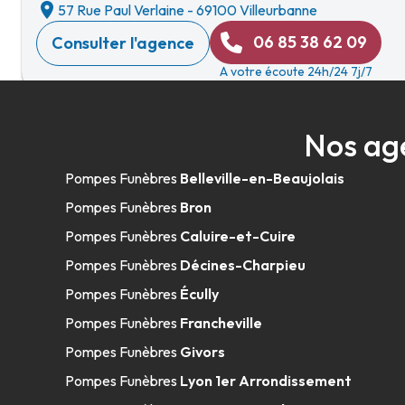
57 Rue Paul Verlaine
-
69100 Villeurbanne
06 85 38 62 09
Consulter l'agence
A votre écoute 24h/24 7j/7
Nos ag
Marbrerie SDG - Meyzieu
Pompes Funèbres
Belleville-en-Beaujolais
10 Avenue Du Crottay
-
69330 Meyzieu
Pompes Funèbres
Bron
04 78 31 49 03
Consulter l'agence
Pompes Funèbres
Caluire-et-Cuire
A votre écoute 24h/24 7j/7
Pompes Funèbres
Décines-Charpieu
Pompes Funèbres
Écully
Pompes Funèbres
Francheville
Pompes Funèbres Viollet - Meyzieu
Pompes Funèbres
Givors
Pompes Funèbres
Lyon 1er Arrondissement
10 Avenue Du Crottay
-
69330 Meyzieu