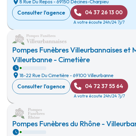
8 Rue Du Repos
-
69150 Décines-Charpieu
04 37 26 13 00
Consulter l'agence
A votre écoute 24h/24 7j/7
Pompes Funèbres Villeurbannaises et M
Villeurbanne - Cimetière
18-22 Rue Du Cimetière
-
69100 Villeurbanne
04 72 37 55 64
Consulter l'agence
A votre écoute 24h/24 7j/7
Pompes Funèbres du Rhône - Villeurban