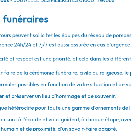
voux
- 508 ALLÉE DES FILIERISTES
01600
Trévoux
s funéraires
25.3km
-Évêque
ntours peuvent solliciter les équipes du réseau de pom
Évêque
ence 24h/24 et 7j/7 est aussi assurée en cas d'urgence
 et respect est une priorité, et cela dans les différent
r faire de la cérémonie funéraire, civile ou religieuse, l
25.9km
ormules possibles en fonction de votre situation et de v
 et préserver un lieu d'hommage et de souvenir.
gue hétéroclite pour toute une gamme d'ornements de l
ron sont à l'écoute et vous guident, à chaque étape, avec d
umain et de proximité, d'un savoir-faire adapté.