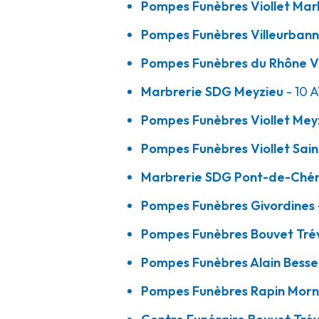
Pompes Funèbres Viollet Mar
A votre écoute 24h/24 7j/7
Pompes Funèbres Villeurbanna
Pompes Funèbres du Rhône V
Confiance Obsèques - Givors
Marbrerie SDG Meyzieu
- 10 
Pompes Funèbres Viollet Mey
16 Rue Salengro
-
69700 Givors
04 72 49 09 49
Consulter l'agence
Pompes Funèbres Viollet Sain
A votre écoute 24h/24 7j/7
Marbrerie SDG Pont-de-Ché
Pompes Funèbres Givordines 
Pompes Funèbres Bouvet - Trévoux
Pompes Funèbres Bouvet Tré
Pompes Funèbres Alain Bess
1 Rue Du Bois
-
01600 Trévoux
Pompes Funèbres Rapin Mor
04 74 00 15 15
Consulter l'agence