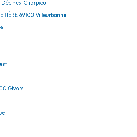
0
Décines-Charpieu
METIÈRE
69100
Villeurbanne
ne
est
00
Givors
ue