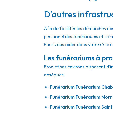
D'autres infrastru
Centre Funéraire Bouvet - Trévoux
Afin de faciliter les démarches ob
508 Allée Des Filieristes
-
01600 Trévoux
personnel des funérariums et cré
04 74 08 16 39
Consulter l'agence
Pour vous aider dans votre réflex
A votre écoute 24h/24 7j/7
Les funérariums à pro
Bron et ses environs disposent d'i
obsèques.
Funérarium
Funérarium Chab
Funérarium
Funérarium Morn
Funérarium
Funérarium Saint