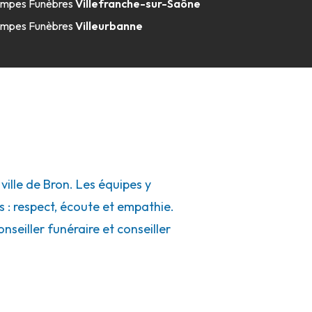
mpes Funèbres
Villefranche-sur-Saône
mpes Funèbres
Villeurbanne
lle de Bron. Les équipes y
s : respect, écoute et empathie.
seiller funéraire et conseiller