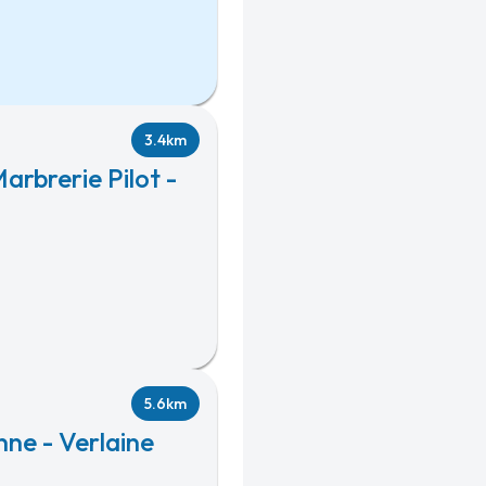
3.4km
arbrerie Pilot -
5.6km
ne - Verlaine