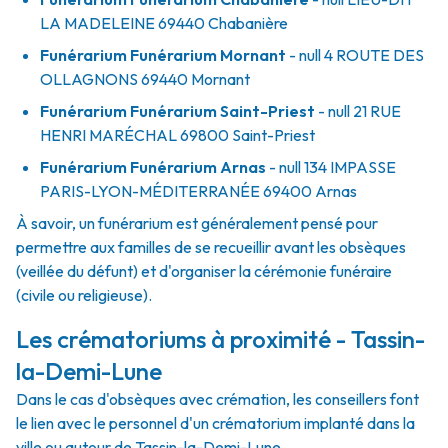
LA MADELEINE
69440
Chabanière
Funérarium
Funérarium Mornant
- null
4 ROUTE DES
OLLAGNONS
69440
Mornant
Funérarium
Funérarium Saint-Priest
- null
21 RUE
HENRI MARÉCHAL
69800
Saint-Priest
Funérarium
Funérarium Arnas
- null
134 IMPASSE
PARIS-LYON-MÉDITERRANÉE
69400
Arnas
À savoir, un funérarium est généralement pensé pour
permettre aux familles de se recueillir avant les obsèques
(veillée du défunt) et d'organiser la cérémonie funéraire
(civile ou religieuse).
Les crématoriums à proximité - Tassin-
la-Demi-Lune
Dans le cas d'obsèques avec crémation, les conseillers font
le lien avec le personnel d'un crématorium implanté dans la
ville ou autour de Tassin-la-Demi-Lune.