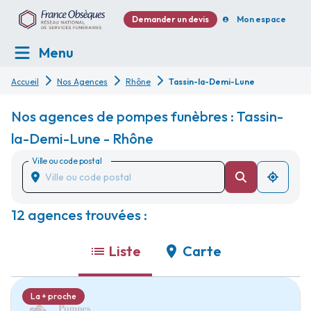
Demander un devis
Mon espace
Menu
Accueil
Nos Agences
Rhône
Tassin-la-Demi-Lune
Nos agences de pompes funèbres : Tassin-
la-Demi-Lune - Rhône
Ville ou code postal
12 agences trouvées :
Liste
Carte
La + proche