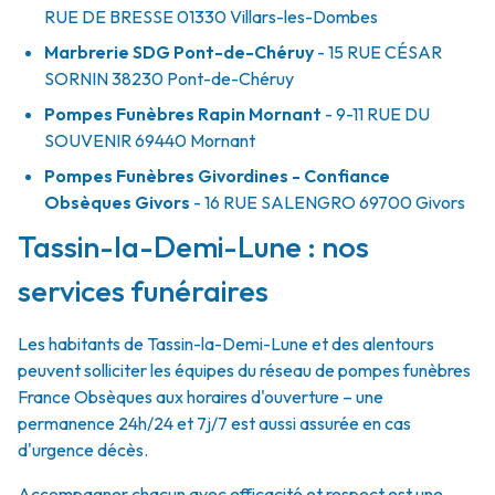
RUE DE BRESSE
01330
Villars-les-Dombes
Marbrerie SDG Pont-de-Chéruy
- 15 RUE CÉSAR
SORNIN
38230
Pont-de-Chéruy
Pompes Funèbres Rapin Mornant
- 9-11 RUE DU
SOUVENIR
69440
Mornant
Pompes Funèbres Givordines - Confiance
Obsèques Givors
- 16 RUE SALENGRO
69700
Givors
Tassin-la-Demi-Lune : nos
services funéraires
Les habitants de Tassin-la-Demi-Lune et des alentours
peuvent solliciter les équipes du réseau de pompes funèbres
France Obsèques aux horaires d'ouverture – une
permanence 24h/24 et 7j/7 est aussi assurée en cas
d'urgence décès.
Accompagner chacun avec efficacité et respect est une