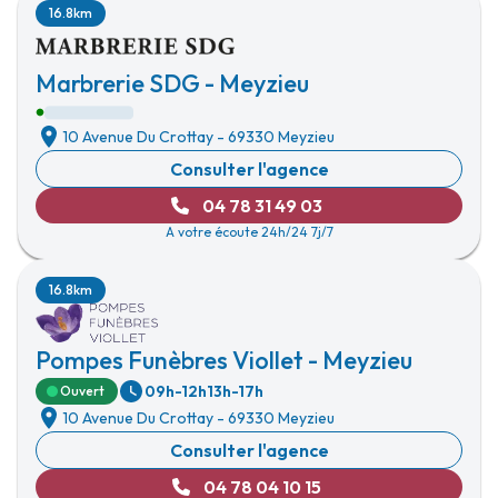
16.8km
Marbrerie SDG - Meyzieu
10 Avenue Du Crottay
-
69330 Meyzieu
Consulter l'agence
04 78 31 49 03
A votre écoute 24h/24 7j/7
16.8km
Pompes Funèbres Viollet - Meyzieu
09h-12h
13h-17h
Ouvert
10 Avenue Du Crottay
-
69330 Meyzieu
Consulter l'agence
04 78 04 10 15