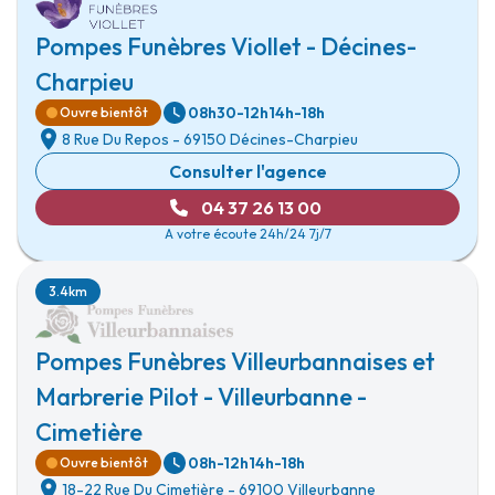
Pompes Funèbres Viollet - Décines-
Charpieu
08h30-12h
14h-18h
Ouvre bientôt
8 Rue Du Repos
-
69150 Décines-Charpieu
Consulter l'agence
04 37 26 13 00
A votre écoute 24h/24 7j/7
3.4km
Pompes Funèbres Villeurbannaises et
Marbrerie Pilot - Villeurbanne -
Cimetière
08h-12h
14h-18h
Ouvre bientôt
18-22 Rue Du Cimetière
-
69100 Villeurbanne