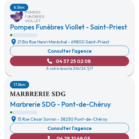
6.5km
Pompes Funèbres Viollet - Saint-Priest
21 Bis Rue Henri Maréchal
-
69800 Saint-Priest
Consulter l'agence
04 37 25 02 08
A votre écoute 24h/24 7j/7
17.8km
Marbrerie SDG - Pont-de-Chéruy
15 Rue César Sornin
-
38230 Pont-de-Chéruy
Consulter l'agence
04 78 31 49 03