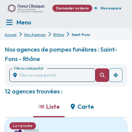
Demander un devis
Mon espace
Menu
Accueil
Nos Agences
Rhône
Saint-Fons
Nos agences de pompes funèbres : Saint-
Fons - Rhône
Ville ou code postal
12 agences trouvées :
Liste
Carte
La + proche