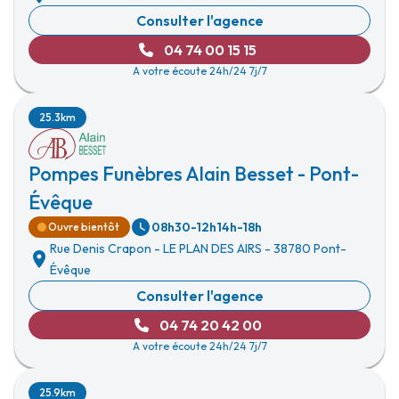
Consulter l'agence
04 74 00 15 15
A votre écoute 24h/24 7j/7
25.3km
Pompes Funèbres Alain Besset - Pont-
Évêque
08h30-12h
14h-18h
Ouvre bientôt
Rue Denis Crapon
-
LE PLAN DES AIRS
-
38780 Pont-
Évêque
Consulter l'agence
04 74 20 42 00
A votre écoute 24h/24 7j/7
25.9km