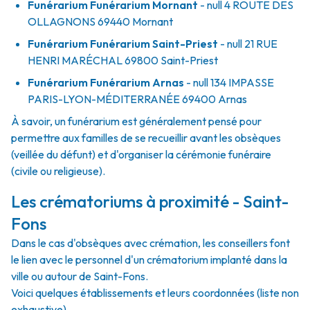
Funérarium
Funérarium Mornant
- null
4 ROUTE DES
OLLAGNONS
69440
Mornant
Funérarium
Funérarium Saint-Priest
- null
21 RUE
HENRI MARÉCHAL
69800
Saint-Priest
Funérarium
Funérarium Arnas
- null
134 IMPASSE
PARIS-LYON-MÉDITERRANÉE
69400
Arnas
À savoir, un funérarium est généralement pensé pour
permettre aux familles de se recueillir avant les obsèques
(veillée du défunt) et d'organiser la cérémonie funéraire
(civile ou religieuse).
Les crématoriums à proximité - Saint-
Fons
Dans le cas d'obsèques avec crémation, les conseillers font
le lien avec le personnel d'un crématorium implanté dans la
ville ou autour de Saint-Fons.
Voici quelques établissements et leurs coordonnées (liste non
exhaustive).