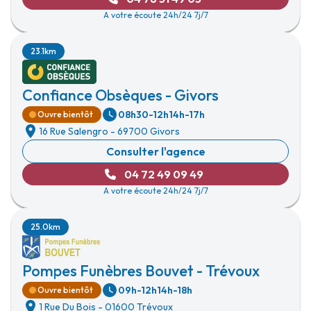
A votre écoute 24h/24 7j/7
23.1km
Confiance Obsèques - Givors
08h30-12h
14h-17h
Ouvre bientôt
16 Rue Salengro
-
69700 Givors
Consulter l'agence
04 72 49 09 49
A votre écoute 24h/24 7j/7
25.0km
Pompes Funèbres Bouvet - Trévoux
09h-12h
14h-18h
Ouvre bientôt
1 Rue Du Bois
-
01600 Trévoux