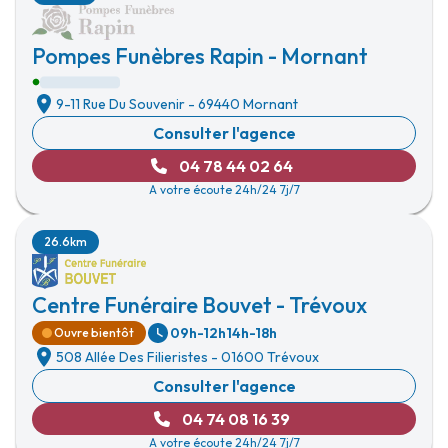
Pompes Funèbres Rapin - Mornant
9-11 Rue Du Souvenir
-
69440 Mornant
Consulter l'agence
04 78 44 02 64
A votre écoute 24h/24 7j/7
26.6km
Centre Funéraire Bouvet - Trévoux
09h-12h
14h-18h
Ouvre bientôt
508 Allée Des Filieristes
-
01600 Trévoux
Consulter l'agence
04 74 08 16 39
A votre écoute 24h/24 7j/7