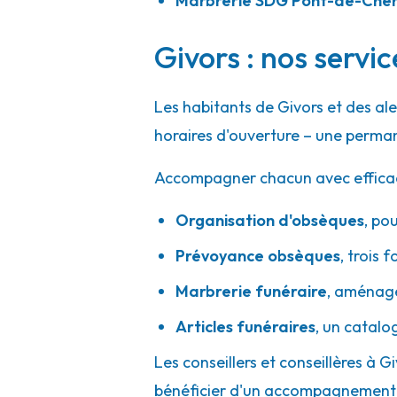
Marbrerie SDG Pont-de-Ché
A votre écoute 24h/24 7j/7
Givors : nos servi
Confiance Obsèques - Rive-de-Gier
Les habitants de Givors et des al
8-10 Rue Waldeck Rousseau
-
42800 Rive-de-Gier
horaires d'ouverture – une perman
04 77 75 46 46
Consulter l'agence
Accompagner chacun avec efficacité
A votre écoute 24h/24 7j/7
Organisation d'obsèques
,
pou
Prévoyance obsèques
,
trois f
Pompes Funèbres Alain Besset - Chav
Marbrerie funéraire
,
aménager
57 Rd 1086
-
LIEU-DIT CHANSON
-
42410 Chavanay
Articles funéraires
,
un catalo
04 74 79 90 16
Consulter l'agence
Les conseillers et conseillères à G
A votre écoute 24h/24 7j/7
bénéficier d'un accompagnement h