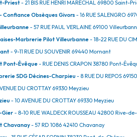
t-Priest
- 21 BIS RUE HENRI MARÉCHAL
69800
Saint-Pri
- Confiance Obsèques Givors
- 16 RUE SALENGRO
697
18.1km
illeurbanne
- 57 RUE PAUL VERLAINE
69100
Villeurban
ises-Marbrerie Pilot Villeurbanne
- 18-22 RUE DU CI
nant
- 9-11 RUE DU SOUVENIR
69440
Mornant
et Pont-Évêque
- RUE DENIS CRAPON
38780
Pont-Évêq
brerie SDG Décines-Charpieu
- 8 RUE DU REPOS
6915
AVENUE DU CROTTAY
69330
Meyzieu
18.1km
zieu
- 10 AVENUE DU CROTTAY
69330
Meyzieu
-Gier
- 8-10 RUE WALDECK ROUSSEAU
42800
Rive-de-
et Chavanay
- 57 RD 1086
42410
Chavanay