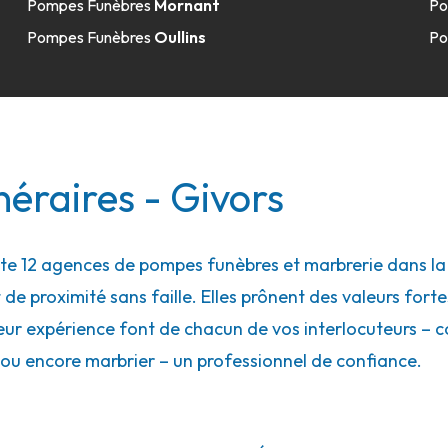
Pompes Funèbres
Mornant
Po
Pompes Funèbres
Oullins
Po
15.2km
-Évêque
éraires - Givors
Évêque
 12 agences de pompes funèbres et marbrerie dans la vi
 de proximité sans faille. Elles prônent des valeurs forte
15.6km
eur expérience font de chacun de vos interlocuteurs – con
arpieu
ou encore marbrier – un professionnel de confiance.