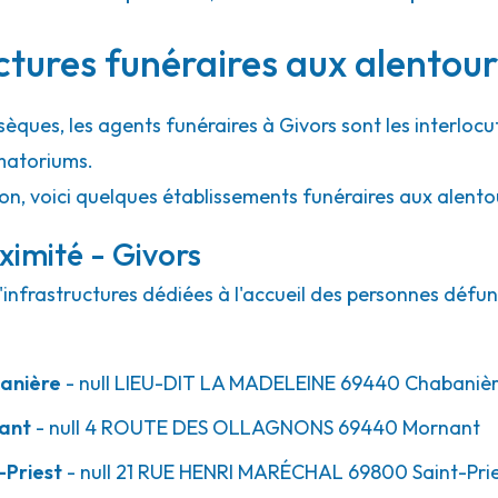
27.8km
ctures funéraires aux alentour
sèques, les agents funéraires à Givors sont les interlocu
matoriums.
on, voici quelques établissements funéraires aux alento
ximité - Givors
'infrastructures dédiées à l'accueil des personnes défun
anière
- null
LIEU-DIT LA MADELEINE
69440
Chabaniè
ant
- null
4 ROUTE DES OLLAGNONS
69440
Mornant
-Priest
- null
21 RUE HENRI MARÉCHAL
69800
Saint-Pri