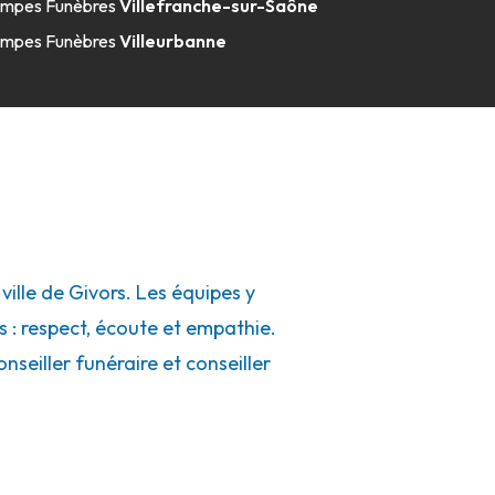
mpes Funèbres
Villefranche-sur-Saône
mpes Funèbres
Villeurbanne
lle de Givors. Les équipes y
s : respect, écoute et empathie.
seiller funéraire et conseiller