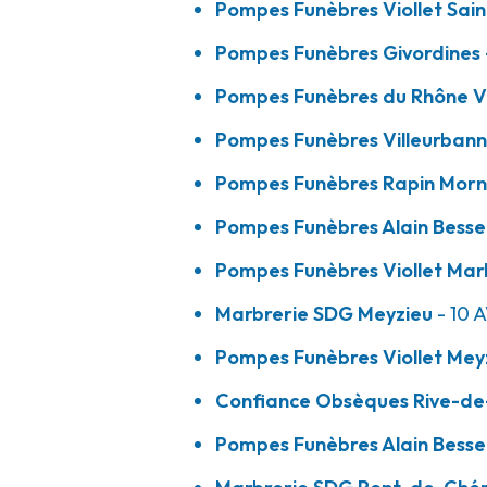
Pompes Funèbres Viollet Sain
A votre écoute 24h/24 7j/7
Pompes Funèbres Givordines 
Pompes Funèbres du Rhône V
Marbrerie SDG - Meyzieu
Pompes Funèbres Villeurbanna
Pompes Funèbres Rapin Mor
10 Avenue Du Crottay
-
69330 Meyzieu
04 78 31 49 03
Consulter l'agence
Pompes Funèbres Alain Bess
A votre écoute 24h/24 7j/7
Pompes Funèbres Viollet Mar
Marbrerie SDG Meyzieu
- 10 
Pompes Funèbres Viollet - Meyzieu
Pompes Funèbres Viollet Mey
Confiance Obsèques Rive-de
10 Avenue Du Crottay
-
69330 Meyzieu
Pompes Funèbres Alain Bess
04 78 04 10 15
Consulter l'agence