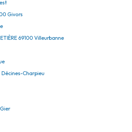
est
00
Givors
ne
METIÈRE
69100
Villeurbanne
ue
0
Décines-Charpieu
Gier