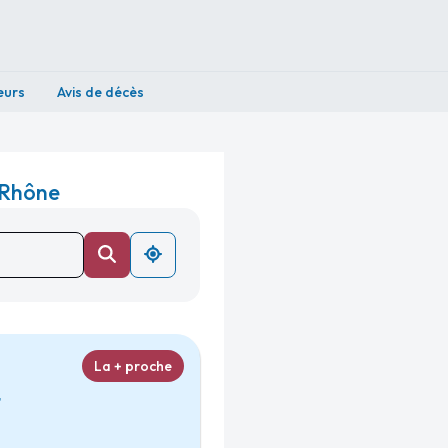
eurs
Avis de décès
 Rhône
La + proche
t