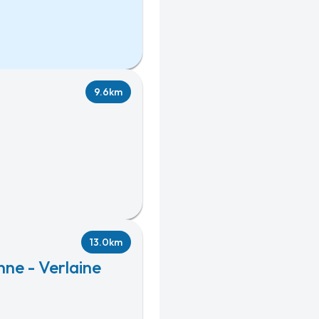
9.6km
13.0km
ne - Verlaine