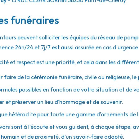
ruy
- 15 RUE CÉSAR SORNIN
38230
Pont-de-Chéruy
ces funéraires
22.8km
entours peuvent solliciter les équipes du réseau de po
ence 24h/24 et 7j/7 est aussi assurée en cas d'urgence
 et respect est une priorité, et cela dans les différent
r faire de la cérémonie funéraire, civile ou religieuse, l
27.5km
ormules possibles en fonction de votre situation et de v
anay
 et préserver un lieu d'hommage et de souvenir.
gue hétéroclite pour toute une gamme d'ornements de l
ivors sont à l'écoute et vous guident, à chaque étape, avec
umain et de proximité, d'un savoir-faire adapté.