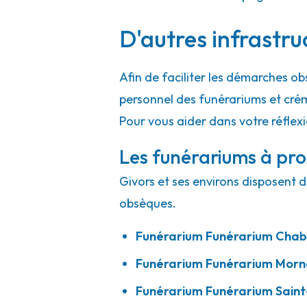
D'autres infrastru
Marbrerie SDG - Pont-de-Chéruy
Afin de faciliter les démarches ob
15 Rue César Sornin
-
38230 Pont-de-Chéruy
personnel des funérariums et cré
04 78 31 49 03
Consulter l'agence
Pour vous aider dans votre réflexi
A votre écoute 24h/24 7j/7
Les funérariums à pro
Givors et ses environs disposent d
obsèques.
Funérarium
Funérarium Chab
Funérarium
Funérarium Morn
Funérarium
Funérarium Saint