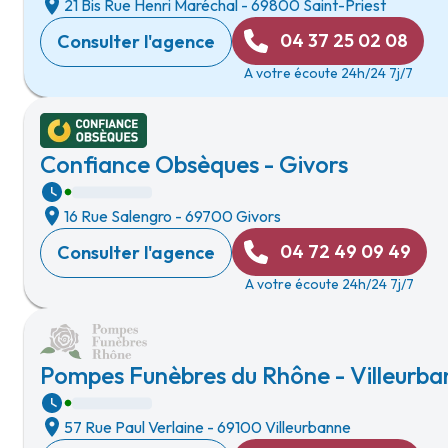
21 Bis Rue Henri Maréchal
-
69800 Saint-Priest
04 37 25 02 08
Consulter l'agence
A votre écoute 24h/24 7j/7
Confiance Obsèques - Givors
16 Rue Salengro
-
69700 Givors
04 72 49 09 49
Consulter l'agence
A votre écoute 24h/24 7j/7
Pompes Funèbres du Rhône - Villeurban
57 Rue Paul Verlaine
-
69100 Villeurbanne