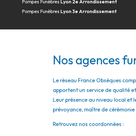
Pompes Funèbres
Lyon 2e Arrondissement
04 78 44 02 64
Consulter l'agence
Pompes Funèbres
Lyon 3e Arrondissement
A votre écoute 24h/24 7j/7
Pompes Funèbres Alain Besset - Pont
Nos agences fun
Rue Denis Crapon
-
LE PLAN DES AIRS
-
38780 Pont-
04 74 20 42 00
Consulter l'agence
Le réseau France Obsèques compte
A votre écoute 24h/24 7j/7
apportent un service de qualité et
Leur présence au niveau local et l
Pompes Funèbres Viollet - Décines-Ch
prévoyance, maître de cérémonie 
8 Rue Du Repos
-
Retrouvez nos coordonnées :
69150 Décines-Charpieu
04 37 26 13 00
Consulter l'agence