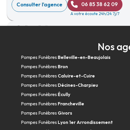
06 85 38 62 09
Consulter l'agence
A votre écoute 24h/24 7j/7
Pompes Funèbres Villeurbannaises et M
Nos ag
Villeurbanne - Cimetière
Pompes Funèbres
Belleville-en-Beaujolais
18-22 Rue Du Cimetière
-
69100 Villeurbanne
Pompes Funèbres
Bron
04 72 37 55 64
Consulter l'agence
Pompes Funèbres
Caluire-et-Cuire
A votre écoute 24h/24 7j/7
Pompes Funèbres
Décines-Charpieu
Pompes Funèbres
Écully
Pompes Funèbres
Francheville
Pompes Funèbres Rapin - Mornant
Pompes Funèbres
Givors
Pompes Funèbres
Lyon 1er Arrondissement
9-11 Rue Du Souvenir
-
69440 Mornant