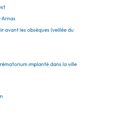
est
0
Arnas
ir avant les obsèques (veillée du
crématorium implanté dans la ville
on