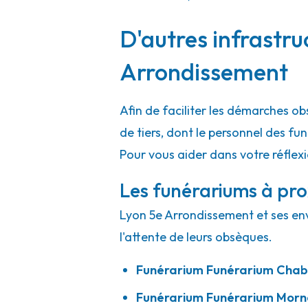
A votre écoute 24h/24 7j/7
D'autres infrastru
Confiance Obsèques - Givors
Arrondissement
16 Rue Salengro
-
69700 Givors
Afin de faciliter les démarches o
04 72 49 09 49
Consulter l'agence
de tiers, dont le personnel des f
A votre écoute 24h/24 7j/7
Pour vous aider dans votre réflex
Les funérariums à pro
Lyon 5e Arrondissement et ses env
l'attente de leurs obsèques.
Funérarium
Funérarium Chab
Funérarium
Funérarium Morn