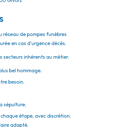
00
Givors
s
 du réseau de pompes funèbres
urée en cas d'urgence décès.
s secteurs inhérents au métier.
e plus bel hommage.
otre besoin.
a sépulture.
à chaque étape, avec discrétion.
faire adapté.