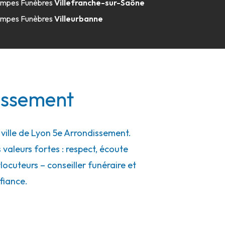
mpes Funèbres
Villefranche-sur-Saône
mpes Funèbres
Villeurbanne
issement
ille de Lyon 5e Arrondissement.
 valeurs fortes : respect, écoute
ocuteurs – conseiller funéraire et
fiance.