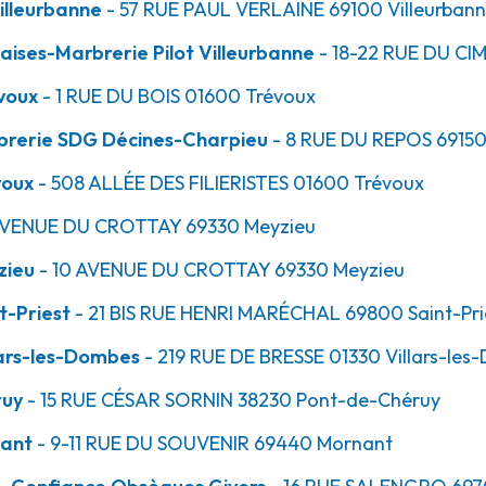
illeurbanne
- 57 RUE PAUL VERLAINE
69100
Villeurban
ises-Marbrerie Pilot Villeurbanne
- 18-22 RUE DU CI
voux
- 1 RUE DU BOIS
01600
Trévoux
18.9km
brerie SDG Décines-Charpieu
- 8 RUE DU REPOS
6915
t
voux
- 508 ALLÉE DES FILIERISTES
01600
Trévoux
AVENUE DU CROTTAY
69330
Meyzieu
zieu
- 10 AVENUE DU CROTTAY
69330
Meyzieu
t-Priest
- 21 BIS RUE HENRI MARÉCHAL
69800
Saint-Pri
ars-les-Dombes
22.1km
- 219 RUE DE BRESSE
01330
Villars-les
s-Dombes
ruy
- 15 RUE CÉSAR SORNIN
38230
Pont-de-Chéruy
nant
- 9-11 RUE DU SOUVENIR
69440
Mornant