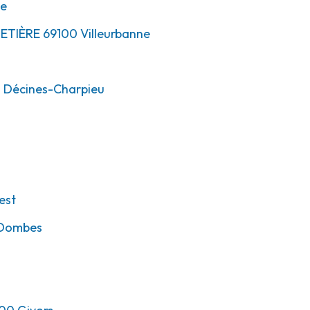
ne
METIÈRE
69100
Villeurbanne
0
Décines-Charpieu
est
-Dombes