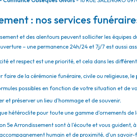
- Confiance Obsèques Givors
- 16 RUE SALENGRO
697
ement : nos services funéraire
27.9km
sement et des alentours peuvent solliciter les équipes
uverture – une permanence 24h/24 et 7j/7 est aussi ass
 et respect est une priorité, et cela dans les différent
r faire de la cérémonie funéraire, civile ou religieuse, l
ormules possibles en fonction de votre situation et de v
29.1km
 et préserver un lieu d'hommage et de souvenir.
gue hétéroclite pour toute une gamme d'ornements de l
Lyon 5e Arrondissement sont à l'écoute et vous guident, 
d'un accompagnement humain et de proximité, d'un savoir-