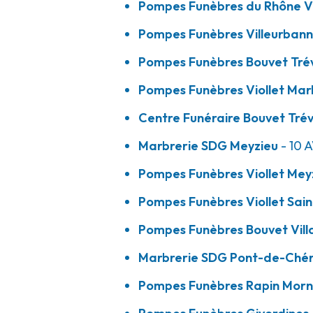
Pompes Funèbres du Rhône V
04 78 04 10 15
Consulter l'agence
Pompes Funèbres Villeurbanna
A votre écoute 24h/24 7j/7
Pompes Funèbres Bouvet Tré
Pompes Funèbres Viollet Mar
Pompes Funèbres Viollet - Saint-Pries
Centre Funéraire Bouvet Tré
21 Bis Rue Henri Maréchal
-
69800 Saint-Priest
Marbrerie SDG Meyzieu
- 10 
04 37 25 02 08
Consulter l'agence
Pompes Funèbres Viollet Mey
A votre écoute 24h/24 7j/7
Pompes Funèbres Viollet Sain
Pompes Funèbres Bouvet Vill
Pompes Funèbres Bouvet - Villars-le
Marbrerie SDG Pont-de-Ché
Pompes Funèbres Rapin Mor
219 Rue De Bresse
-
01330 Villars-les-Dombes