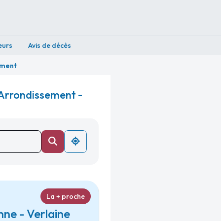
eurs
Avis de décès
ement
 Arrondissement -
La + proche
ne - Verlaine