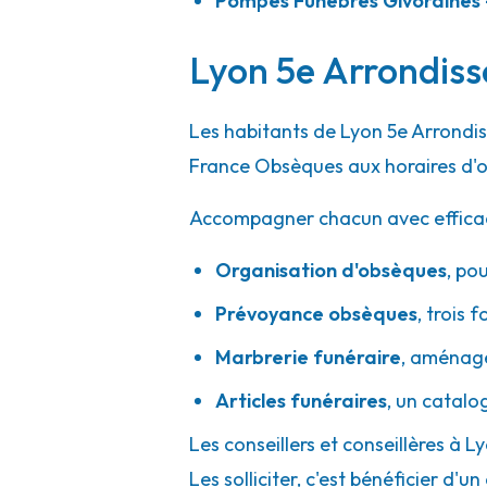
Pompes Funèbres Givordines 
04 74 98 01 00
Consulter l'agence
A votre écoute 24h/24 7j/7
Lyon 5e Arrondiss
Marbrerie SDG - Pont-de-Chéruy
Les habitants de Lyon 5e Arrondis
France Obsèques aux horaires d'o
15 Rue César Sornin
-
38230 Pont-de-Chéruy
Accompagner chacun avec efficacité
04 78 31 49 03
Consulter l'agence
A votre écoute 24h/24 7j/7
Organisation d'obsèques
,
pou
Prévoyance obsèques
,
trois f
Marbrerie funéraire
,
aménager
Pompes Funèbres Rapin - Mornant
Articles funéraires
,
un catalo
9-11 Rue Du Souvenir
-
69440 Mornant
Les conseillers et conseillères à 
04 78 44 02 64
Consulter l'agence
Les solliciter, c'est bénéficier 