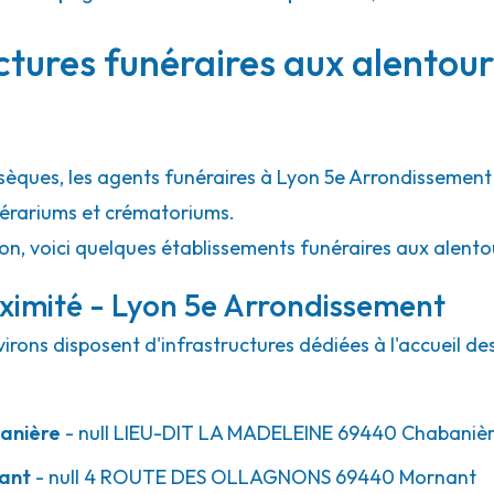
ctures funéraires aux alentour
30.3km
bsèques, les agents funéraires à Lyon 5e Arrondissement
unérariums et crématoriums.
ion, voici quelques établissements funéraires aux alent
ximité - Lyon 5e Arrondissement
irons disposent d'infrastructures dédiées à l'accueil d
anière
- null
LIEU-DIT LA MADELEINE
69440
Chabaniè
ant
- null
4 ROUTE DES OLLAGNONS
69440
Mornant