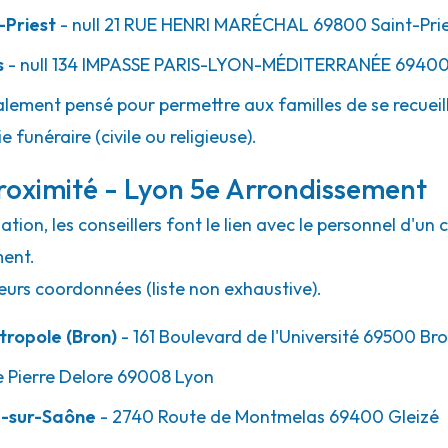
-Priest
- null
21 RUE HENRI MARÉCHAL
69800
Saint-Pri
s
- null
134 IMPASSE PARIS-LYON-MÉDITERRANÉE
6940
lement pensé pour permettre aux familles de se recueill
 funéraire (civile ou religieuse).
roximité - Lyon 5e Arrondissement
ion, les conseillers font le lien avec le personnel d'un 
ment.
eurs coordonnées (liste non exhaustive).
ropole (Bron)
- 161 Boulevard de l'Université 69500 Br
e Pierre Delore 69008 Lyon
e-sur-Saône
- 2740 Route de Montmelas 69400 Gleizé