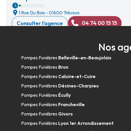
1 Rue Du Bois
-
01600 Trévoux
04 74 00 15 15
Consulter l'agence
A votre écoute 24h/24 7j/7
Nos ag
Pompes Funèbres Viollet - Décines-Ch
Pompes Funèbres
Belleville-en-Beaujolais
Pompes Funèbres
Bron
8 Rue Du Repos
-
69150 Décines-Charpieu
Pompes Funèbres
Caluire-et-Cuire
04 37 26 13 00
Consulter l'agence
Pompes Funèbres
Décines-Charpieu
A votre écoute 24h/24 7j/7
Pompes Funèbres
Écully
Pompes Funèbres
Francheville
Pompes Funèbres
Givors
Centre Funéraire Bouvet - Trévoux
Pompes Funèbres
Lyon 1er Arrondissement