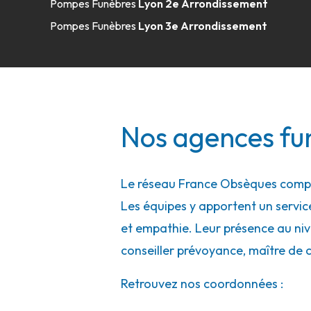
Pompes Funèbres
Lyon 2e Arrondissement
508 Allée Des Filieristes
-
01600 Trévoux
Pompes Funèbres
Lyon 3e Arrondissement
04 74 08 16 39
Consulter l'agence
A votre écoute 24h/24 7j/7
Marbrerie SDG - Meyzieu
Nos agences fu
10 Avenue Du Crottay
-
69330 Meyzieu
04 78 31 49 03
Consulter l'agence
Le réseau France Obsèques compte
Les équipes y apportent un service 
A votre écoute 24h/24 7j/7
et empathie. Leur présence au nive
conseiller prévoyance, maître de 
Pompes Funèbres Viollet - Meyzieu
Retrouvez nos coordonnées :
10 Avenue Du Crottay
-
69330 Meyzieu