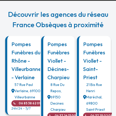
Découvrir les agences du réseau
France Obsèques à proximité
Pompes
Pompes
Pompes
Funèbres du
Funèbres
Funèbres
Rhône -
Viollet -
Viollet -
Villeurbanne
Décines-
Saint-
- Verlaine
Charpieu
Priest
57 Rue Paul
8 Rue Du
21 Bis Rue
Verlaine
,
69100
Repos
,
Henri
Villeurbanne
69150
Maréchal
,
Decines
69800
06 85 38 62 09
24h/24 - 7j/7
Charpieu
Saint Priest
04 37 26 13 00
04 37 25 02 08