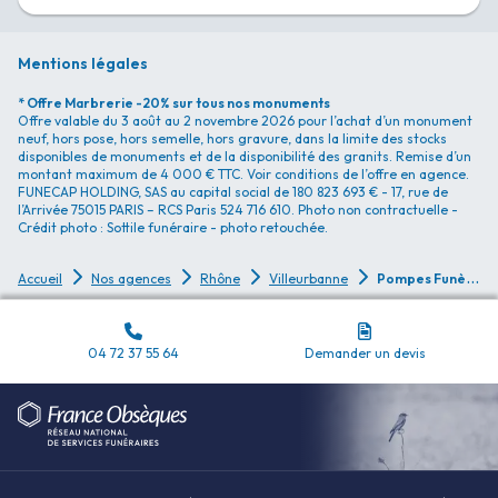
Mentions légales
* Offre Marbrerie -20% sur tous nos monuments
Offre valable du 3 août au 2 novembre 2026 pour l’achat d’un monument
neuf, hors pose, hors semelle, hors gravure, dans la limite des stocks
disponibles de monuments et de la disponibilité des granits. Remise d’un
montant maximum de 4 000 € TTC. Voir conditions de l’offre en agence.
FUNECAP HOLDING, SAS au capital social de 180 823 693 € - 17, rue de
l’Arrivée 75015 PARIS – RCS Paris 524 716 610. Photo non contractuelle -
Crédit photo : Sottile funéraire - photo retouchée.
P
ompes Funèbres Pompes Funèbres Villeurbannaises et Marbrerie Pilot - Villeurbanne - Cimetière
Accueil
Nos agences
Rhône
Villeurbanne
04 72 37 55 64
Demander un devis