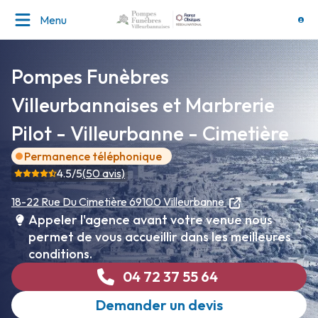
Menu
Pompes Funèbres
Villeurbannaises et Marbrerie
Pilot - Villeurbanne - Cimetière
Permanence téléphonique
4.5
/5
(
50
avis)
18-22 Rue Du Cimetière
69100 Villeurbanne
Appeler l'agence avant votre venue nous
permet de vous accueillir dans les meilleures
conditions.
04 72 37 55 64
Demander un devis