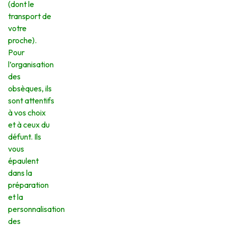
(dont le
transport de
votre
proche).
Pour
l’organisation
des
obsèques, ils
sont attentifs
à vos choix
et à ceux du
défunt. Ils
vous
épaulent
dans la
préparation
et la
personnalisation
des