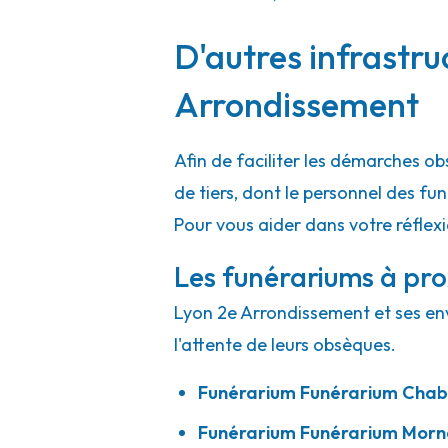
A votre écoute 24h/24 7j/7
D'autres infrastru
Pompes Funèbres Alain Besset - Pont
Arrondissement
Rue Denis Crapon
-
LE PLAN DES AIRS
-
38780 Pont-
Afin de faciliter les démarches o
04 74 20 42 00
Consulter l'agence
de tiers, dont le personnel des f
A votre écoute 24h/24 7j/7
Pour vous aider dans votre réflex
Les funérariums à pro
Lyon 2e Arrondissement et ses env
l'attente de leurs obsèques.
Funérarium
Funérarium Chab
Funérarium
Funérarium Morn