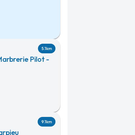
5.1km
arbrerie Pilot -
9.1km
arpieu