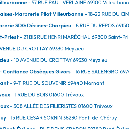
illeurbanne
- 57 RUE PAUL VERLAINE
69100
Villeurban
ises-Marbrerie Pilot Villeurbanne
- 18-22 RUE DU CI
brerie SDG Décines-Charpieu
- 8 RUE DU REPOS
6915
20.0km
t-Priest
- 21 BIS RUE HENRI MARÉCHAL
69800
Saint-Pri
AVENUE DU CROTTAY
69330
Meyzieu
zieu
- 10 AVENUE DU CROTTAY
69330
Meyzieu
- Confiance Obsèques Givors
- 16 RUE SALENGRO
697
nant
- 9-11 RUE DU SOUVENIR
69440
Mornant
voux
- 1 RUE DU BOIS
21.9km
01600
Trévoux
voux
- 508 ALLÉE DES FILIERISTES
01600
Trévoux
ruy
- 15 RUE CÉSAR SORNIN
38230
Pont-de-Chéruy