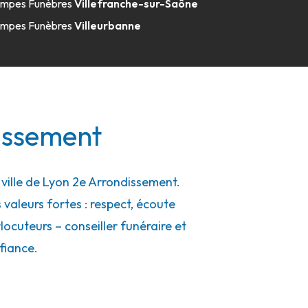
mpes Funèbres
Villefranche-sur-Saône
mpes Funèbres
Villeurbanne
issement
ille de Lyon 2e Arrondissement.
 valeurs fortes : respect, écoute
ocuteurs – conseiller funéraire et
fiance.