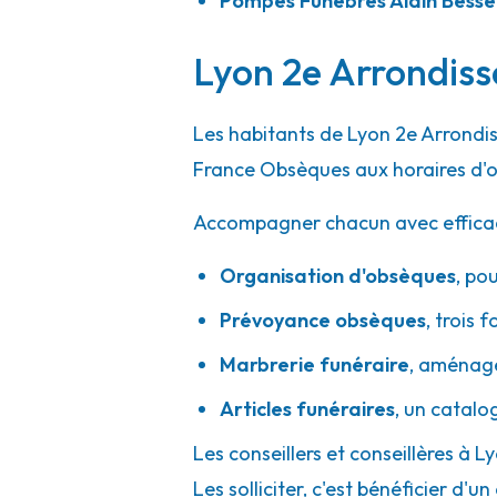
Pompes Funèbres Alain Bess
04 74 00 15 15
Consulter l'agence
A votre écoute 24h/24 7j/7
Lyon 2e Arrondiss
Centre Funéraire Bouvet - Trévoux
Les habitants de Lyon 2e Arrondis
France Obsèques aux horaires d'o
508 Allée Des Filieristes
-
01600 Trévoux
Accompagner chacun avec efficacité
04 74 08 16 39
Consulter l'agence
A votre écoute 24h/24 7j/7
Organisation d'obsèques
,
pou
Prévoyance obsèques
,
trois f
Marbrerie funéraire
,
aménager
Marbrerie SDG - Pont-de-Chéruy
Articles funéraires
,
un catalo
15 Rue César Sornin
-
38230 Pont-de-Chéruy
Les conseillers et conseillères à 
04 78 31 49 03
Consulter l'agence
Les solliciter, c'est bénéficier 