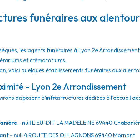
ctures funéraires aux alentour
25.9km
-Évêque
Évêque
bsèques, les agents funéraires à Lyon 2e Arrondissement
unérariums et crématoriums.
ion, voici quelques établissements funéraires aux alent
ximité - Lyon 2e Arrondissement
irons disposent d'infrastructures dédiées à l'accueil d
anière
- null
LIEU-DIT LA MADELEINE
69440
Chabaniè
ant
- null
4 ROUTE DES OLLAGNONS
69440
Mornant