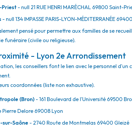
-Priest
- null
21 RUE HENRI MARÉCHAL
69800
Saint-Pri
s
- null
134 IMPASSE PARIS-LYON-MÉDITERRANÉE
6940
lement pensé pour permettre aux familles de se recueill
 funéraire (civile ou religieuse).
roximité - Lyon 2e Arrondissement
ion, les conseillers font le lien avec le personnel d'un 
ment.
eurs coordonnées (liste non exhaustive).
ropole (Bron)
- 161 Boulevard de l'Université 69500 Br
e Pierre Delore 69008 Lyon
e-sur-Saône
- 2740 Route de Montmelas 69400 Gleizé