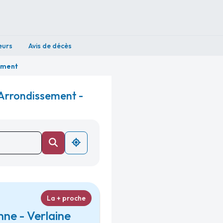
eurs
Avis de décès
ement
 Arrondissement -
La + proche
ne - Verlaine