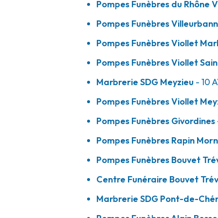
Pompes Funèbres du Rhône V
04 72 49 09 49
Consulter l'agence
Pompes Funèbres Villeurbanna
A votre écoute 24h/24 7j/7
Pompes Funèbres Viollet Mar
Pompes Funèbres Viollet Sain
Pompes Funèbres Rapin - Mornant
Marbrerie SDG Meyzieu
- 10 
9-11 Rue Du Souvenir
-
69440 Mornant
Pompes Funèbres Viollet Mey
04 78 44 02 64
Consulter l'agence
Pompes Funèbres Givordines 
A votre écoute 24h/24 7j/7
Pompes Funèbres Rapin Mor
Pompes Funèbres Bouvet Tré
Pompes Funèbres Bouvet - Trévoux
Centre Funéraire Bouvet Tré
Marbrerie SDG Pont-de-Ché
1 Rue Du Bois
-
01600 Trévoux