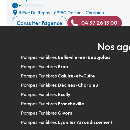
8 Rue Du Repos
-
69150 Décines-Charpieu
04 37 26 13 00
Consulter l'agence
A votre écoute 24h/24 7j/7
Nos ag
Pompes Funèbres Viollet - Saint-Pries
Pompes Funèbres
Belleville-en-Beaujolais
Pompes Funèbres
Bron
21 Bis Rue Henri Maréchal
-
69800 Saint-Priest
Pompes Funèbres
Caluire-et-Cuire
04 37 25 02 08
Consulter l'agence
Pompes Funèbres
Décines-Charpieu
A votre écoute 24h/24 7j/7
Pompes Funèbres
Écully
Pompes Funèbres
Francheville
Pompes Funèbres
Givors
Marbrerie SDG - Meyzieu
Pompes Funèbres
Lyon 1er Arrondissement