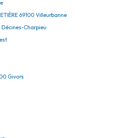
ne
METIÈRE
69100
Villeurbanne
0
Décines-Charpieu
est
00
Givors