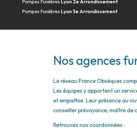
Pompes Funèbres
Lyon 2e Arrondissement
10 Avenue Du Crottay
-
69330 Meyzieu
Pompes Funèbres
Lyon 3e Arrondissement
04 78 31 49 03
Consulter l'agence
A votre écoute 24h/24 7j/7
Pompes Funèbres Viollet - Meyzieu
Nos agences fu
10 Avenue Du Crottay
-
69330 Meyzieu
04 78 04 10 15
Consulter l'agence
Le réseau France Obsèques compte
Les équipes y apportent un service 
A votre écoute 24h/24 7j/7
et empathie. Leur présence au nive
conseiller prévoyance, maître de 
Confiance Obsèques - Givors
Retrouvez nos coordonnées :
16 Rue Salengro
-
69700 Givors