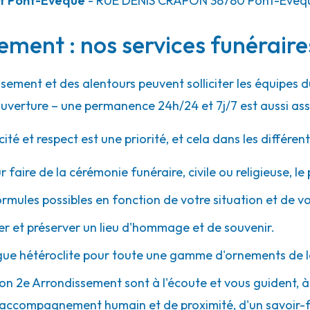
et Pont-Évêque
- RUE DENIS CRAPON
38780
Pont-Évêq
ement : nos services funéraire
23.1km
sement et des alentours peuvent solliciter les équipes
uverture – une permanence 24h/24 et 7j/7 est aussi ass
 et respect est une priorité, et cela dans les différent
r faire de la cérémonie funéraire, civile ou religieuse, l
ormules possibles en fonction de votre situation et de v
25.6km
 et préserver un lieu d'hommage et de souvenir.
gue hétéroclite pour toute une gamme d'ornements de l
Lyon 2e Arrondissement sont à l'écoute et vous guident, 
d'un accompagnement humain et de proximité, d'un savoir-