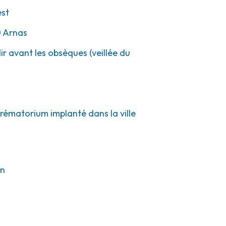
est
0
Arnas
ir avant les obsèques (veillée du
crématorium implanté dans la ville
on