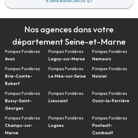
A votre écoute 24h/24 7j/7
Nos agences dans votre
département Seine-et-Marne
Pompes Funèbres
Pompes Funèbres
Pompes Funèbres
Avon
Lagny-sur-Marne
Nemours
Pompes Funèbres
Pompes Funèbres
Pompes Funèbres
Brie-Comte-
Le Mée-sur-Seine
Noisiel
Robert
Pompes Funèbres
Pompes Funèbres
Pompes Funèbres
Bussy-Saint-
Lieusaint
Ozoir-la-Ferrière
Georges
Pompes Funèbres
Pompes Funèbres
Pompes Funèbres
Champs-sur-
Lognes
Pontault-
Marne
Combault