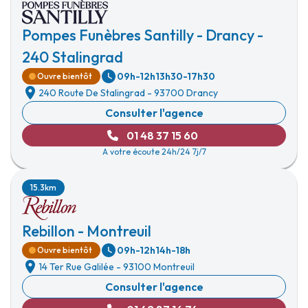
Pompes Funèbres Santilly - Drancy -
240 Stalingrad
09h-12h
13h30-17h30
Ouvre bientôt
240 Route De Stalingrad
-
93700 Drancy
Consulter l'agence
01 48 37 15 60
A votre écoute 24h/24 7j/7
15.3km
Rebillon - Montreuil
09h-12h
14h-18h
Ouvre bientôt
14 Ter Rue Galilée
-
93100 Montreuil
Consulter l'agence