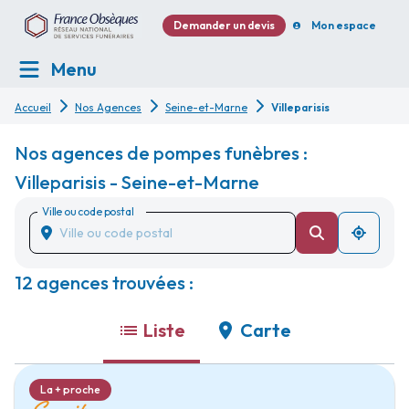
Demander un devis
Mon espace
Menu
Accueil
Nos Agences
Seine-et-Marne
Villeparisis
Nos agences de pompes funèbres :
Villeparisis - Seine-et-Marne
Ville ou code postal
12 agences trouvées :
Liste
Carte
La + proche