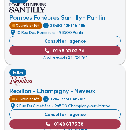
Pompes Funèbres Santilly - Pantin
08h30-12h
14h-18h
Ouvre bientôt
10 Rue Des Pommiers
-
93500 Pantin
Consulter l'agence
01 48 45 02 76
A votre écoute 24h/24 7j/7
16.1km
Rebillon - Champigny - Neveux
09h-12h30
14h-18h
Ouvre bientôt
9 Rue Du Cimetière
-
94500 Champigny-sur-Marne
Consulter l'agence
01 48 81 73 38