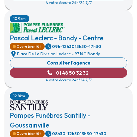
A votre écoute 24h/24 7j/7
10.9km
Pascal Leclerc - Bondy - Centre
09h-12h30
13h30-17h30
Ouvre bientôt
Place De La Division Leclerc
-
93140 Bondy
Consulter l'agence
01 48 50 32 32
A votre écoute 24h/24 7j/7
12.8km
Pompes Funèbres Santilly -
Goussainville
08h30-12h30
13h30-17h30
Ouvre bientôt