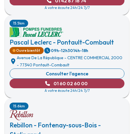
01 42 87 16 74
A votre écoute 24h/24 7j/7
15.5km
Pascal Leclerc - Pontault-Combault
09h-12h30
14h-18h
Ouvre bientôt
Avenue De La République
-
CENTRE COMMERCIAL 2000
-
77340 Pontault-Combault
Consulter l'agence
01 60 02 60 00
A votre écoute 24h/24 7j/7
15.6km
Rebillon - Fontenay-sous-Bois -