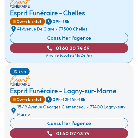
Esprit Funéraire - Chelles
09h-18h
Ouvre bientôt
41 Avenue De Claye
-
77500 Chelles
Consulter l'agence
01 60 20 74 69
A votre écoute 24h/24 7j/7
10.8km
Esprit Funéraire - Lagny-sur-Marne
09h-12h
14h-18h
Ouvre bientôt
15-19 Avenue Georges Clémenceau
-
77400 Lagny-sur-
Marne
Consulter l'agence
01 60 07 43 74