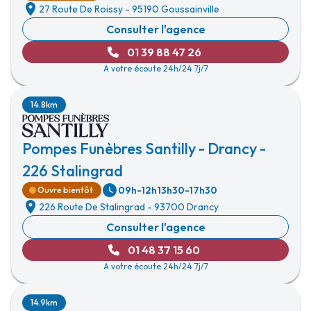
27 Route De Roissy
-
95190 Goussainville
Consulter l'agence
01 39 88 47 26
A votre écoute 24h/24 7j/7
14.8km
Pompes Funèbres Santilly - Drancy -
226 Stalingrad
09h-12h
13h30-17h30
Ouvre bientôt
226 Route De Stalingrad
-
93700 Drancy
Consulter l'agence
01 48 37 15 60
A votre écoute 24h/24 7j/7
14.9km