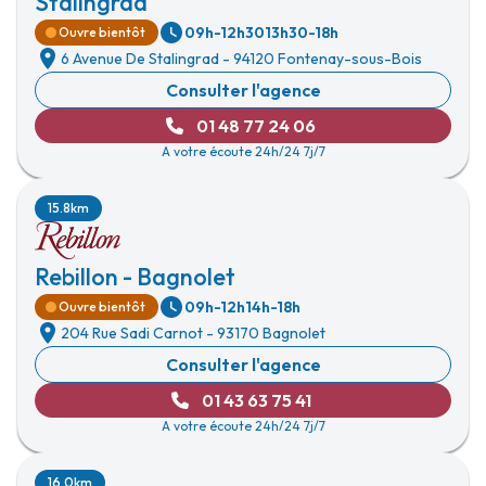
Stalingrad
09h-12h30
13h30-18h
Ouvre bientôt
6 Avenue De Stalingrad
-
94120 Fontenay-sous-Bois
Consulter l'agence
01 48 77 24 06
A votre écoute 24h/24 7j/7
15.8km
Rebillon - Bagnolet
09h-12h
14h-18h
Ouvre bientôt
204 Rue Sadi Carnot
-
93170 Bagnolet
Consulter l'agence
01 43 63 75 41
A votre écoute 24h/24 7j/7
16.0km