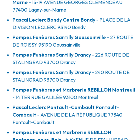
Marne
- 15-19 AVENUE GEORGES CLÉMENCEAU
77400
Lagny-sur-Marne
Pascal Leclerc Bondy Centre Bondy
- PLACE DE LA
DIVISION LECLERC
93140
Bondy
Pompes Funèbres Santilly Goussainville
- 27 ROUTE
DE ROISSY
95190
Goussainville
Pompes Funèbres Santilly Drancy
- 226 ROUTE DE
STALINGRAD
93700
Drancy
Pompes Funèbres Santilly Drancy
- 240 ROUTE DE
STALINGRAD
93700
Drancy
Pompes Funèbres et Marbrerie REBILLON Montreuil
- 14 TER RUE GALILÉE
93100
Montreuil
Pascal Leclerc Pontault-Combault Pontault-
Combault
- AVENUE DE LA RÉPUBLIQUE
77340
Pontault-Combault
Pompes Funèbres et Marbrerie REBILLON
Fontenay-sous-Bois
- 6 AVENUE DE STALINGRAD