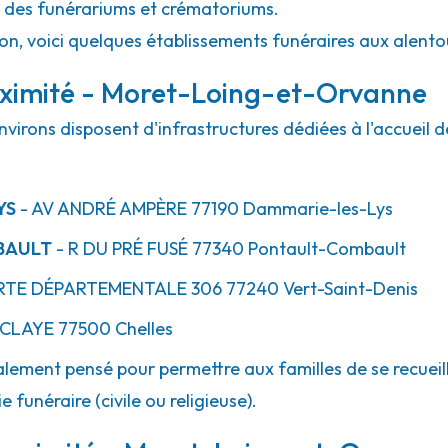
l des funérariums et crématoriums.
ion, voici quelques établissements funéraires aux alen
oximité - Moret-Loing-et-Orvanne
irons disposent d'infrastructures dédiées à l'accueil 
YS
- AV
ANDRÉ AMPÈRE
77190
Dammarie-les-Lys
BAULT
- R
DU PRÉ FUSÉ
77340
Pontault-Combault
RTE
DÉPARTEMENTALE 306
77240
Vert-Saint-Denis
 CLAYE
77500
Chelles
lement pensé pour permettre aux familles de se recueill
 funéraire (civile ou religieuse).