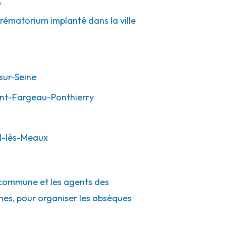
e
crématorium implanté dans la ville
sur-Seine
int-Fargeau-Ponthierry
il-lès-Meaux
a commune et les agents des
rches, pour organiser les obsèques