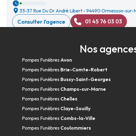
33-37 Rue Du Dr André Libert
-
94490 Ormesson-sur-
01 45 76 03 03
Consulter l'agence
A votre écoute 24h/24 7j/7
Nos agences
Rebillon - Saint-Maur-des-Fossés
Pompes Funèbres
Avon
Pompes Funèbres
Brie-Comte-Robert
65 Avenue Victor Hugo
-
94100 Saint-Maur-des-Fossés
Pompes Funèbres
Bussy-Saint-Georges
01 43 97 15 15
Consulter l'agence
Pompes Funèbres
Champs-sur-Marne
A votre écoute 24h/24 7j/7
Pompes Funèbres
Chelles
Pompes Funèbres
Claye-Souilly
Pompes Funèbres
Combs-la-Ville
Rebillon - Champigny - Mairie
Pompes Funèbres
Coulommiers