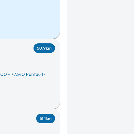
50.9km
000
-
77340 Pontault-
51.1km