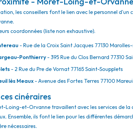
roximité - Moret-Loing-et-Orvann
ion, les conseillers font le lien avec le personnel d'un 
vanne.
eurs coordonnées (liste non exhaustive).
ntereau
- Rue de la Croix Saint Jacques 77130 Marolles-
argeau-Ponthierry
- 395 Rue du Clos Bernard 77310 Sa
lets
- 2 Rue du Pre de Vornat 77165 Saint-Soupplets
uil lès Meaux
- Avenue des Fortes Terres 77100 Mareu
ces cinéraires
ret-Loing-et-Orvanne travaillent avec les services de l
aux. Ensemble, ils font le lien pour les différentes déma
ère nécessaires.