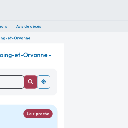
eurs
Avis de décès
ing-et-Orvanne
oing-et-Orvanne -
La + proche