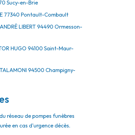
70
Sucy-en-Brie
E
77340
Pontault-Combault
 ANDRÉ LIBERT
94490
Ormesson-
CTOR HUGO
94100
Saint-Maur-
S TALAMONI
94500
Champigny-
es
s du réseau de pompes funèbres
urée en cas d'urgence décès.