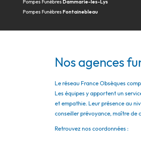
Pompes Funèbres
Dammarie-les-Lys
17-19 Rue Louis Talamoni
-
94500 Champigny-sur-Marn
Pompes Funèbres
Fontainebleau
01 48 82 55 55
Consulter l'agence
A votre écoute 24h/24 7j/7
Nos agences fu
Le réseau France Obsèques compt
Les équipes y apportent un service 
et empathie. Leur présence au nive
conseiller prévoyance, maître de 
Retrouvez nos coordonnées :