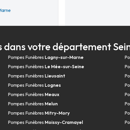
Marne
 dans votre département Se
54.3km
Pompes Funèbres
Lagny-sur-Marne
Po
Pompes Funèbres
Le Mée-sur-Seine
Po
Pompes Funèbres
Lieusaint
Po
Pompes Funèbres
Lognes
Po
Pompes Funèbres
Meaux
Po
Pompes Funèbres
Melun
Po
54.5km
Pompes Funèbres
Mitry-Mory
Po
Pompes Funèbres
Moissy-Cramayel
Po