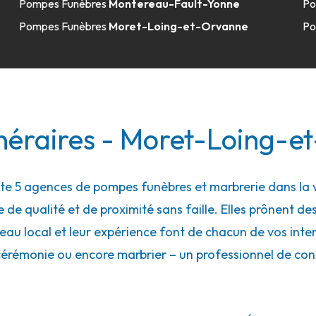
Pompes Funèbres
Montereau-Fault-Yonne
Po
e
Pompes Funèbres
Moret-Loing-et-Orvanne
Po
néraires - Moret-Loing-e
e 5 agences de pompes funèbres et marbrerie dans la 
de qualité et de proximité sans faille. Elles prônent des
au local et leur expérience font de chacun de vos interl
cérémonie ou encore marbrier – un professionnel de con